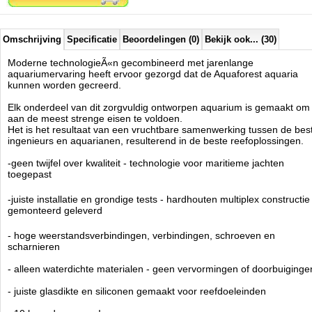
- oplossingen die zijn ontwikkeld om de meest veeleisende koralen
een optimale leefomgeving te bieden
- gemakkelijk schoon te maken en te onderhouden - verwijderbaar
overlooprooster, ruime kast
Omschrijving
Specificatie
Beoordelingen (0)
Bekijk ook... (30)
- slim ontworpen cascadekamers om het filtratieproces te
ondersteunen
Moderne technologieÃ«n gecombineerd met jarenlange
- wees altijd voorbereid - in het geval van een black-out voorkomt de
aquariumervaring heeft ervoor gezorgd dat de Aquaforest aquaria
terugslagklep dat er water in de opvangbak stroomt
kunnen worden gecreerd.
ULTRA STIL VOOR MAXIMAAL COMFORT
Elk onderdeel van dit zorgvuldig ontworpen aquarium is gemaakt om
- anti-vibratieschuim zowel op carter als op display
aan de meest strenge eisen te voldoen.
- zelfnivellerende downflow met geluidsdempende kap op de overloop
Het is het resultaat van een vruchtbare samenwerking tussen de bes
- slim ontworpen opvangkamers om stromingsgeluiden te verminderen
ingenieurs en aquarianen, resulterend in de beste reefoplossingen.
- nauwkeurige waterpeilregeling en geluidsonderdrukking door
schuifafsluiter
-geen twijfel over kwaliteit - technologie voor maritieme jachten
toegepast
Het Optiwhite Ã¢ÂÂ¢ glas, gewaardeerd door aquarianen over de hele
-juiste installatie en grondige tests - hardhouten multiplex constructie
wereld, is geplaatst op een waterdichte hogedruk hardhouten multiplex
gemonteerd geleverd
constructie die een hoge belastbaarheid garandeert. De AF Aquaria
sets bereiken onze klanten met een compleet gemonteerde
draagconstructie, hierdoor bespaart u tijd en u kunt er zeker van zijn
- hoge weerstandsverbindingen, verbindingen, schroeven en
dat het correct is gemonteerd en grondig is getest. De specifieke eisen
scharnieren
van zeeaquaria hebben ons doen besluiten over technologieÃÂ«n die
- alleen waterdichte materialen - geen vervormingen of doorbuiginge
voldoen aan de hoogste normen en eisen bij de constructie van
zeiljachten. Het garandeert duurzaamheid en veiligheid, waardoor de
- juiste glasdikte en siliconen gemaakt voor reefdoeleinden
kast 10 keer duurzamer dan andere producten van dit type die op de
markt verkrijgbaar zijn.