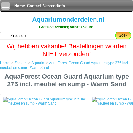
Home
Contact
Verzendinfo
Aquariumonderdelen.nl
Gratis verzending vanaf 75 euro.
Zoek
Wij hebben vakantie! Bestellingen worden
NIET verzonden!
>
>
>
Home
Zoeken
Aquaria
AquaForest Ocean Guard Aquarium type 275 incl.
Home
meubel en sump - Warm Sand
Zoeken
AquaForest Ocean Guard Aquarium type
Aquaria
AquaForest Ocean Guard Aquarium type 275 incl. meubel en sump - Warm
275 incl. meubel en sump - Warm Sand
Sand
AquaForest Ocean Guard Aquarium type 275 incl. meubel en sump - Warm Sand
Moderne technologieÃÂ«n gecombineerd met jarenlange
aquariumervaring heeft ervoor gezorgd dat de Aquaforest aquaria
kunnen worden gecreerd.
Elk onderdeel van dit zorgvuldig ontworpen aquarium is gemaakt om