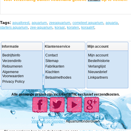
Tags:
,
,
,
,
,
aquaforest
aquarium
zeeaquarium
compleet aquarium
aquaria
,
,
,
,
,
starters aquarium
zee-aquarium
koraal
koralen
koraalrif
Informatie
Klantenservice
Mijn account
Bedrijfsinfo
Contact
Mijn account
Verzendinfo
Sitemap
Bestelhistorie
Retourneren
Fabrikanten
Verlanglijst
Algemene
Klachten
Nieuwsbrief
Voorwaarden
Betaalmethodes
Linkpartners
Privacy Policy
Alle getoonde prijzen zijn inclusief BTW, exclusief verzendkosten.
Powered
By
Aquariumonderdelen.
Vind ons op Google+
Aquariumonderdelen