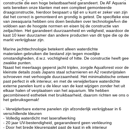
constructie die een hoge belastbaarheid garandeert. De AF Aquaria
- duurzaam PVC-opvangbak met speciale hydraulica
sets bereiken onze klanten met een compleet gemonteerde
- hoog systeemvermogen gegarandeerd door geschikte buisdiameters
draagconstructie, hierdoor bespaart u tijd en u kunt er zeker van zijn
- cascadekamers met filtersokken (vervangbaar met AF-
dat het correct is gemonteerd en grondig is getest. De specifieke eis
mediareactoren)
van zeeaquaria hebben ons doen besluiten over technologieÃ«n die
- snelle installatie van loodgieterswerk, geen lijmen nodig!
voldoen aan de hoogste normen en eisen bij de constructie van
- noodpijp (revisie) en kwaliteitsafsluiter voor nauwkeurige afstelling
zeiljachten. Het garandeert duurzaamheid en veiligheid, waardoor de
- zelfnivellerende, stille downflow
kast 10 keer duurzamer dan andere producten van dit type die op de
- afneembaar, eenvoudig te reinigen overlooprooster
markt verkrijgbaar zijn.
- terugslagklep voorkomt dat water in de opvangbak stroomt
- leidingen voor 2 retourpompen in twee grootste AF OceanGuard sets
Marine jachttechnologie betekent alleen waterdichte
materialen gebruiken die bestand zijn tegen moeilijke
- 10 keer duurzamer dan andere kasten
omstandigheden, d.w.z. vochtigheid of hitte. De constructie heeft ge
- constructie van waterdicht multiplex onder hoge druk, zwelt niet,
zwakke punten.
neemt geen water op, niet
Naast het meerlaags geperst jacht triplex, zorgde Aquaforest voor de
vervormen
kleinste details zoals Japans staal scharnieren en A2 roestvrijstalen
- hoge kast en laag carter bieden voldoende ruimte
schroeven met verhoogde duurzaamheid. Het minimalistische ontwe
- scharnieren gemaakt van Japans roestvrij staal van de hoogste
past perfect in elk interieur, en met de verwijderbare waterdichte
kwaliteit (bestand tegen zout en chemicaliÃÂ«n)
externe panelen kunt u de kleur van de kast wijzigen zonder het uit
elkaar halen of verplaatsen van het aquarium. We hebben
- minimalistisch ontwerp
gecombineerd esthetiek met bruikbaarheid, daarom richten we ons 
- gemonteerd door Aquaforest, garantie voor correcte montage en
het gebruiksgemak!
veiligheid
- waterdicht met verwijderbare externe panelen (verander het uiterlijk
- Verwijderbare externe panelen zijn afzonderlijk verkrijgbaar in 6
van de kast zonder het aquarium te verplaatsen of uit elkaar halen van
verschillende kleuren
de kast)
- Volledig waterdicht met laserafwerking
- externe panelen met laserafwerking bieden 20 jaar lange UV-
- 20 jaar UV-bestendigheid, gegarandeerd geen verkleuring
bestendigheid, geen vervaging gegarandeerd!
- Door het brede kleurenpalet past de kast in elk interieur