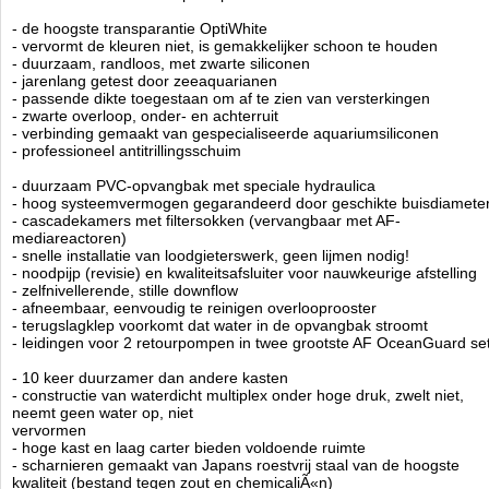
- handige plank (in hoogte verstelbaar) en plaats voor een koelkast
- ultrasterke A2 roestvrijstalen schroeven
- de hoogste transparantie OptiWhite
- vervormt de kleuren niet, is gemakkelijker schoon te houden
- speciaal schuim om trillingen te elimineren
- duurzaam, randloos, met zwarte siliconen
- ruisonderdrukkende afdekking op de overloop
- jarenlang getest door zeeaquarianen
- Inclusief hoge kwaliteit filtersokken
- passende dikte toegestaan om af te zien van versterkingen
- volledige beschikbaarheid van speciale apparatuur
- zwarte overloop, onder- en achterruit
- geruisloze waterstroom gegarandeerd
- verbinding gemaakt van gespecialiseerde aquariumsiliconen
- materialen van de hoogste kwaliteit en moderne technologie
- professioneel antitrillingsschuim
- duurzaam PVC-opvangbak met speciale hydraulica
Technische informatie
- hoog systeemvermogen gegarandeerd door geschikte buisdiamete
AquaForest Ocean Guard Aquarium type 275 incl. meubel en sump
- cascadekamers met filtersokken (vervangbaar met AF-
Afmeting 60 x 55 x 55hg - sump 50 x 41,5 en 45 hg.
mediareactoren)
Aquarium 190 ltr.
- snelle installatie van loodgieterswerk, geen lijmen nodig!
Kleur: Warm Sand
- noodpijp (revisie) en kwaliteitsafsluiter voor nauwkeurige afstelling
- zelfnivellerende, stille downflow
- afneembaar, eenvoudig te reinigen overlooprooster
- terugslagklep voorkomt dat water in de opvangbak stroomt
Voor verzending buiten nederland gelieve
op te nemen.
contact
- leidingen voor 2 retourpompen in twee grootste AF OceanGuard se
Aquaforest
Manufactured by:
Aquaforest
- 10 keer duurzamer dan andere kasten
Model:
AF-275-WS
- constructie van waterdicht multiplex onder hoge druk, zwelt niet,
Product ID:
neemt geen water op, niet
4.7
140
1798.99
1798.99
2026-08-
Available from:
Aquariumonderdelen.nl
vervormen
20
Pre-Order
New
- hoge kast en laag carter bieden voldoende ruimte
- scharnieren gemaakt van Japans roestvrij staal van de hoogste
kwaliteit (bestand tegen zout en chemicaliÃ«n)