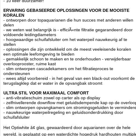
- 10 keer duurzamer!
Marine jachttechnologie betekent alleen waterdichte
ERVARING GEBASEERDE OPLOSSINGEN VOOR DE MOOISTE
materialen gebruiken die bestand zijn tegen moeilijke
KORALEN
omstandigheden, d.w.z. vochtigheid of hitte. De constructie heeft geen
- ontworpen door topaquarianen die hun succes met anderen willen
zwakke punten.
delen
Naast het meerlaags geperst jacht triplex, zorgde Aquaforest voor de
- we weten wat belangrijk is - efficiÃ«nte filtratie gegarandeerd door
kleinste details zoals Japans staal scharnieren en A2 roestvrijstalen
voldoende leidingdiameters
schroeven met verhoogde duurzaamheid. Het minimalistische ontwerp
- hoogwaardige schuifafsluiter om het waterpeil nauwkeurig af te
past perfect in elk interieur, en met de verwijderbare waterdichte
stellen
externe panelen kunt u de kleur van de kast wijzigen zonder het uit
- oplossingen die zijn ontwikkeld om de meest veeleisende koralen
elkaar halen of verplaatsen van het aquarium. We hebben
een optimale leefomgeving te bieden
gecombineerd esthetiek met bruikbaarheid, daarom richten we ons op
- gemakkelijk schoon te maken en te onderhouden - verwijderbaar
het gebruiksgemak!
overlooprooster, ruime kast
- slim ontworpen cascadekamers om het filtratieproces te
- Verwijderbare externe panelen zijn afzonderlijk verkrijgbaar in 6
ondersteunen
verschillende kleuren
- wees altijd voorbereid - in het geval van een black-out voorkomt de
- Volledig waterdicht met laserafwerking
terugslagklep dat er water in de opvangbak stroomt
- 20 jaar UV-bestendigheid, gegarandeerd geen verkleuring
- Door het brede kleurenpalet past de kast in elk interieur
ULTRA STIL VOOR MAXIMAAL COMFORT
- anti-vibratieschuim zowel op carter als op display
- de hoogste transparantie OptiWhite
- zelfnivellerende downflow met geluidsdempende kap op de overloo
- vervormt de kleuren niet, is gemakkelijker schoon te houden
- slim ontworpen opvangkamers om stromingsgeluiden te verminder
- duurzaam, randloos, met zwarte siliconen
- nauwkeurige waterpeilregeling en geluidsonderdrukking door
- jarenlang getest door zeeaquarianen
schuifafsluiter
- passende dikte toegestaan om af te zien van versterkingen
- zwarte overloop, onder- en achterruit
Het Optiwhite â¢ glas, gewaardeerd door aquarianen over de hele
- verbinding gemaakt van gespecialiseerde aquariumsiliconen
- professioneel antitrillingsschuim
wereld, is geplaatst op een waterdichte hogedruk hardhouten multipl