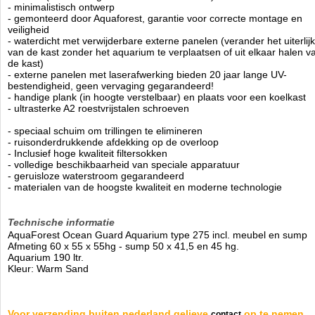
- minimalistisch ontwerp
- gemonteerd door Aquaforest, garantie voor correcte montage en
veiligheid
- waterdicht met verwijderbare externe panelen (verander het uiterlijk
van de kast zonder het aquarium te verplaatsen of uit elkaar halen v
de kast)
- externe panelen met laserafwerking bieden 20 jaar lange UV-
bestendigheid, geen vervaging gegarandeerd!
- handige plank (in hoogte verstelbaar) en plaats voor een koelkast
- ultrasterke A2 roestvrijstalen schroeven
- speciaal schuim om trillingen te elimineren
- ruisonderdrukkende afdekking op de overloop
- Inclusief hoge kwaliteit filtersokken
- volledige beschikbaarheid van speciale apparatuur
- geruisloze waterstroom gegarandeerd
- materialen van de hoogste kwaliteit en moderne technologie
Technische informatie
AquaForest Ocean Guard Aquarium type 275 incl. meubel en sump
Afmeting 60 x 55 x 55hg - sump 50 x 41,5 en 45 hg.
Aquarium 190 ltr.
Kleur: Warm Sand
Voor verzending buiten nederland gelieve
op te nemen.
contact