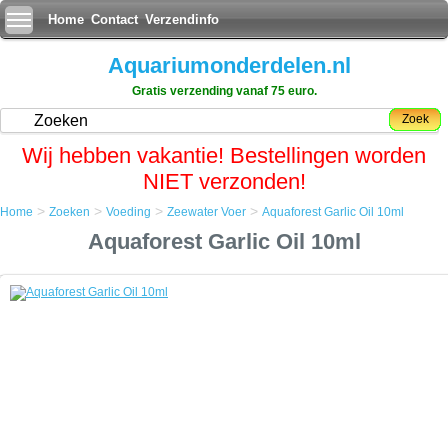
Home
Contact
Verzendinfo
Aquariumonderdelen.nl
Gratis verzending vanaf 75 euro.
Zoek
Wij hebben vakantie! Bestellingen worden
NIET verzonden!
>
>
>
>
Home
Zoeken
Voeding
Zeewater Voer
Aquaforest Garlic Oil 10ml
Home
Aquaforest Garlic Oil 10ml
Zoeken
Voeding
Zeewater Voer
Aquaforest Garlic Oil 10ml
Aquaforest Garlic Oil 10ml
Natuurlijke aanvulling van knoflookextract. Met vitaminen, omega-3-
zuur, visolie en natuurlijke antibiotica. Het versterkt vis afweersysteem
tegen virussen en parasieten. Sterk aanbevolen tijdens de
behandeling en quarantaine.
Dosering: 1 druppel per portie eten, 2 - 3 maal per week.