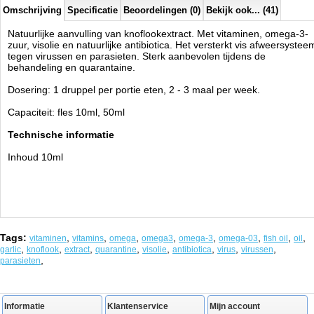
Omschrijving
Specificatie
Beoordelingen (0)
Bekijk ook... (41)
Natuurlijke aanvulling van knoflookextract. Met vitaminen, omega-3-
zuur, visolie en natuurlijke antibiotica. Het versterkt vis afweersystee
tegen virussen en parasieten. Sterk aanbevolen tijdens de
behandeling en quarantaine.
Dosering: 1 druppel per portie eten, 2 - 3 maal per week.
Capaciteit: fles 10ml, 50ml
Technische informatie
Inhoud 10ml
Tags:
,
,
,
,
,
,
,
,
vitaminen
vitamins
omega
omega3
omega-3
omega-03
fish oil
oil
,
,
,
,
,
,
,
,
garlic
knoflook
extract
quarantine
visolie
antibiotica
virus
virussen
,
parasieten
Informatie
Klantenservice
Mijn account