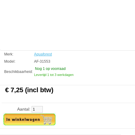
Capaciteit: fles 10ml, 50ml
Technische informatie
Inhoud 10ml
Aquaforest
Manufactured by:
Aquaforest
Model:
AF-31553
Product ID:
5902026731553
3
243
7.25
7.25
2026-08-31
1
New
Merk:
Aquaforest
Available from:
Aquariumonderdelen.nl
Model:
AF-31553
Nog 1
op voorraad
Beschikbaarheid:
Levertijd 1 tot 3 werkdagen
€ 7,25 (incl btw)
Aantal: