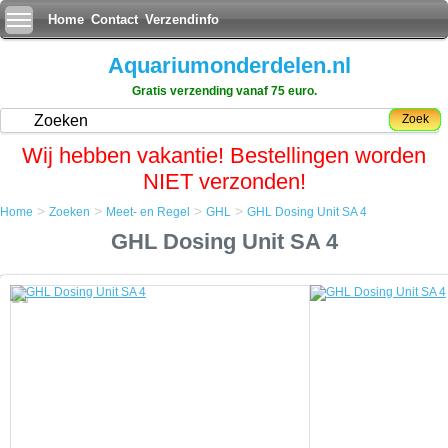
Home
Contact
Verzendinfo
Aquariumonderdelen.nl
Gratis verzending vanaf 75 euro.
Zoek
Wij hebben vakantie! Bestellingen worden
NIET verzonden!
>
>
>
>
Home
Zoeken
Meet- en Regel
GHL
GHL Dosing Unit SA 4
Home
GHL Dosing Unit SA 4
Zoeken
Meet- en Regel
GHL
GHL Dosing Unit SA 4
GHL Dosing Unit SA 4
SA is een afkorting voor Stand-Alone, oftewel dit doseerunit is een
onafhankelijke eenheid met onboard computer die niet op de GHL
ProfiLux computer hoeft te worden aangesloten.
Programmering is eenvoudig met behulp van de menu's en 6 toetsen.
Alle informatie wordt in een blauw / wit LCD-scherm weergegeven.