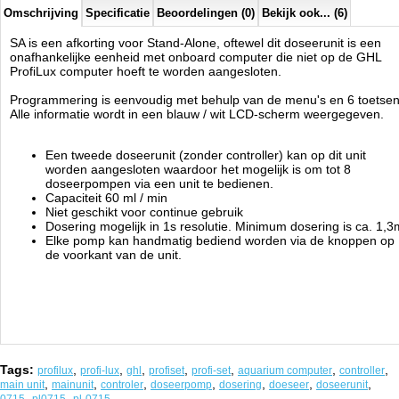
Omschrijving
Specificatie
Beoordelingen (0)
Bekijk ook... (6)
SA is een afkorting voor Stand-Alone, oftewel dit doseerunit is een
onafhankelijke eenheid met onboard computer die niet op de GHL
ProfiLux computer hoeft te worden aangesloten.
Programmering is eenvoudig met behulp van de menu's en 6 toetsen
Alle informatie wordt in een blauw / wit LCD-scherm weergegeven.
Een tweede doseerunit (zonder controller) kan op dit unit
worden aangesloten waardoor het mogelijk is om tot 8
doseerpompen via een unit te bedienen.
Capaciteit 60 ml / min
Niet geschikt voor continue gebruik
Dosering mogelijk in 1s resolutie. Minimum dosering is ca. 1,3
Elke pomp kan handmatig bediend worden via de knoppen op
de voorkant van de unit.
Tags:
,
,
,
,
,
,
,
profilux
profi-lux
ghl
profiset
profi-set
aquarium computer
controller
,
,
,
,
,
,
,
main unit
mainunit
controler
doseerpomp
dosering
doeseer
doseerunit
,
,
,