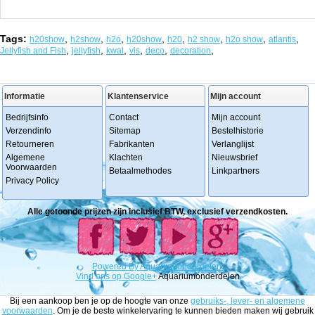
Tags:
,
,
,
,
,
,
,
,
h20show
h2show
h2o
h20show
h20
h2 show
h2o show
atlantis
,
,
,
,
,
,
Jellyfish and Fish
jellyfish
kwal
vis
deco
decoration
Informatie
Klantenservice
Mijn account
Bedrijfsinfo
Contact
Mijn account
Verzendinfo
Sitemap
Bestelhistorie
Retourneren
Fabrikanten
Verlanglijst
Algemene
Klachten
Nieuwsbrief
Voorwaarden
Betaalmethodes
Linkpartners
Privacy Policy
Alle getoonde prijzen zijn inclusief BTW, exclusief verzendkosten.
Powered
By
Aquariumonderdelen.
Vind ons op Google+
Aquariumonderdelen
Bij een aankoop ben je op de hoogte van onze
gebruiks-, lever- en algemene
voorwaarden
. Om je de beste winkelervaring te kunnen bieden maken wij gebruik