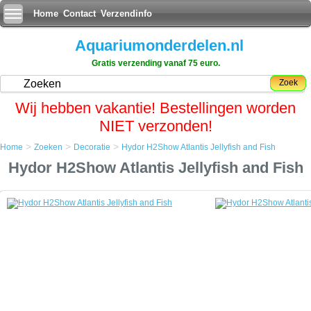
Home
Contact
Verzendinfo
Aquariumonderdelen.nl
Gratis verzending vanaf 75 euro.
Zoek
Wij hebben vakantie! Bestellingen worden
NIET verzonden!
>
>
>
Home
Zoeken
Decoratie
Hydor H2Show Atlantis Jellyfish and Fish
Home
Hydor H2Show Atlantis Jellyfish and Fish
Zoeken
Decoratie
Hydor H2Show Atlantis Jellyfish and Fish
Hydor H2Show Atlantis Jellyfish and Fish
Onderwater legendes komen tot leven in het aquarium met de
nieuwste rage van Hydor de H2show
Combineer achtergronden, decoratie, bubblemakers en Led verlichting
voor een adembenemende atmosfeer in uw aquarium gebaseerd op
of gecombineerd in drie unieke themas: Magic World, Atlantis en Lost
Civilizations..