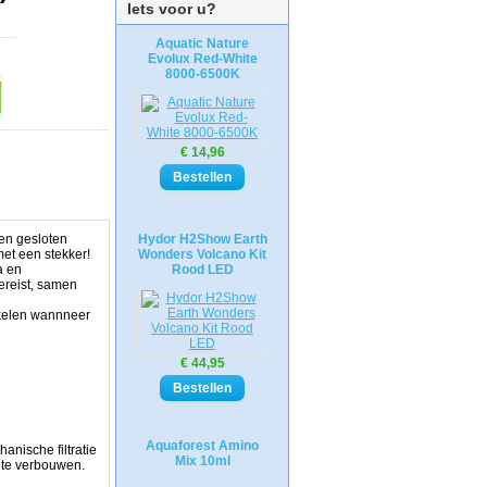
Iets voor u?
Aquatic Nature
Evolux Red-White
8000-6500K
€ 14,96
een gesloten
Hydor H2Show Earth
met een stekker!
Wonders Volcano Kit
a en
Rood LED
ereist, samen
hakelen wannneer
€ 44,95
Aquaforest Amino
nische filtratie
Mix 10ml
m te verbouwen.