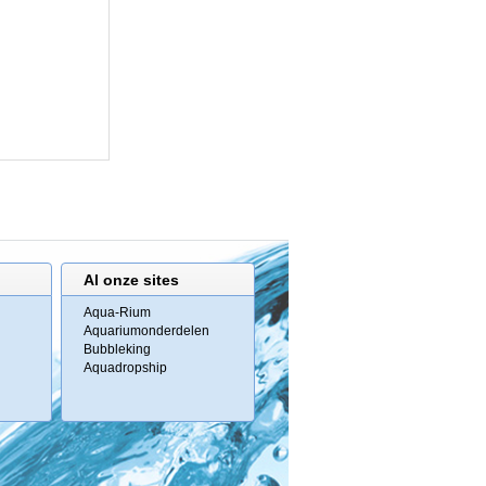
Al onze sites
Aqua-Rium
Aquariumonderdelen
Bubbleking
Aquadropship