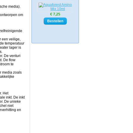
mische media).
€ 7,25
d ontworpen om
zelfreinigende
een veilige,
 de temperatuur
ater lager is
s.
r. De venturi
t. De flow
stroom te
er media zoals
makkelijke
. Het
le inkt. De inkt
er. De unieke
chel niet
rverhitting en