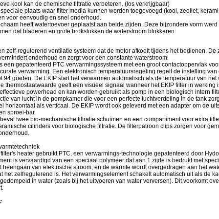
ieve kool kan de chemische filtratie verbeteren. (los verkrijgbaar)
 speciale plaats waar filter media kunnen worden toegevoegd (kool, zeoliet, kera
n voor eenvoudig en snel onderhoud.
erlichaam heeft watertoevoer geplaatst aan beide zijden. Deze bijzondere vorm wer
omen dat bladeren en grote brokstukken de waterstroom blokkeren.
n zelf-regulerend ventilatie systeem dat de motor afkoelt tijdens het bedienen. De 
 vermindert onderhoud en zorgt voor een constante waterstroom.
s een gepatenteerd PTC verwarmingssysteem met een groot contactoppervlak voor 
ccurate verwarming. Een elektronisch temperatuursregeling regelt de instelling van
t 94 graden. De EKIP start het verwarmen automatisch als de temperatuur van het w
e thermostaatwaarde geeft een visueel signaal wanneer het EKIP filter in werking i
ffectieve powerhead en kan worden gebruikt als pomp in een biologisch intern filte
jectie van lucht in de pompkamer die voor een perfecte luchtverdeling in de tank zorg
el horizontaal als verticaal. De EKIP wordt ook geleverd met een adapter om de uit
n sproei-bar.
n bevat twee bio-mechanische filtratie schuimen en een compartiment voor extra filt
eramische cilinders voor biologische filtratie. De filterpatroon clips zorgen voor ge
 onderhoud.
warmtetechniek
ilter's heater gebruikt PTC, een verwarmings-technologie gepatenteerd door Hydor
nt is vervaardigd van een speciaal polymeer dat aan 1 zijde is bedrukt met specia
t heengaan van elektrische stroom, en de warmte wordt overgedragen aan het wat
t het zelfregulerend is. Het verwarmingselement schakelt automatisch uit als de ka
rgedompeld in water (zoals bij het uitvoeren van water verversen). Dit voorkomt ove
t.
: