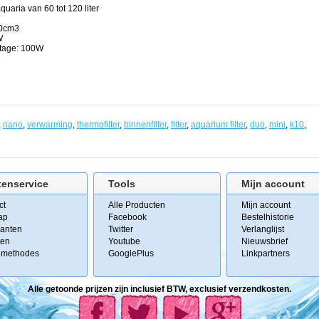
quaria van 60 tot 120 liter
70cm3
W
tage: 100W
,
nano
,
verwarming
,
thermofilter
,
binnenfilter
,
filter
,
aquarium filter
,
duo
,
mini
,
k10
,
tenservice
Tools
Mijn account
ct
Alle Producten
Mijn account
ap
Facebook
Bestelhistorie
kanten
Twitter
Verlanglijst
ten
Youtube
Nieuwsbrief
lmethodes
GooglePlus
Linkpartners
Alle getoonde prijzen zijn inclusief BTW, exclusief verzendkosten.