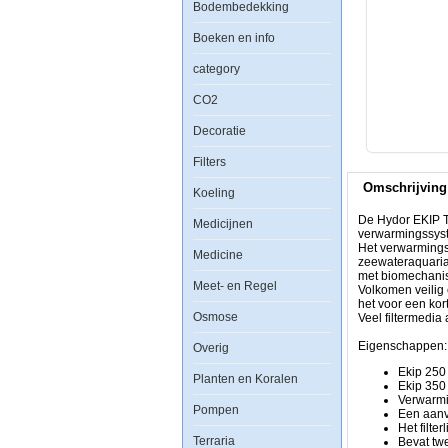
Bodembedekking
De
Hydor
Boeken en info
EKIP
Thermofilters
category
hebben
een
CO2
uniek
multi-
Decoratie
functioneel
ontwerp
dat
Filters
is
Omschrijving
samengesteld
Koeling
uit
een
De Hydor EKIP Th
Medicijnen
gesloten
verwarmingssyste
verwarmingssyste
Het verwarmings 
Medicine
een
zeewateraquaria
filterelement,
met biomechanisc
Meet- en Regel
een
Volkomen veilig 
waterpomp
het voor een kor
en
Osmose
Veel filtermedia 
een
air
Eigenschappen:
Overig
diffuser
-
Ekip 250 
Planten en Koralen
alles
Ekip 350 
in
Verwarmin
Pompen
een
Een aanv
apparaat
Het filt
met
Terraria
Bevat tw