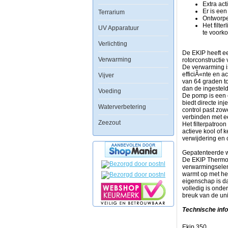
een
Extra act
stekker!
Er is een
Terrarium
Het
Ontworpe
verwarmings
Het filt
UV Apparatuur
en
te voork
filterings
Verlichting
systeem
garandeert
De EKIP heeft ee
Verwarming
volledige
rotorconstructie
veiligheid
De verwarming i
voor
efficiÃ«nte en a
Vijver
zowel
van 64 graden to
zoetwater
dan de ingesteld
Voeding
aquaria
De pomp is een e
en
biedt directe in
Waterverbetering
zeewateraquaria.
control past zow
De
verbinden met ee
Zeezout
EKIP
Het filterpatroo
Thermofilter
actieve kool of k
kan
verwijdering en
overal
gebruikt
Gepatenteerde 
worden
De EKIP Thermof
waar
verwarmingseleme
opgewarmd
warmt op met he
water
eigenschap is da
wordt
volledig is onde
vereist,
breuk van de uni
samen
met
Technische info
biomechanische
filtratie.
Ekip 350