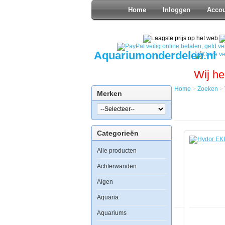
Home
Inloggen
Acco
Aquariumonderdelen.nl
Wij he
Home
>
Zoeken
>
Merken
Home
Zoeken
Verwarmin
Interne
Categorieën
Verwarmin
Hydor
Alle producten
EKIP
350
Thermofilte
Achterwanden
Hydor
Algen
EKIP
350
Aquaria
Thermofilter
Aquariums