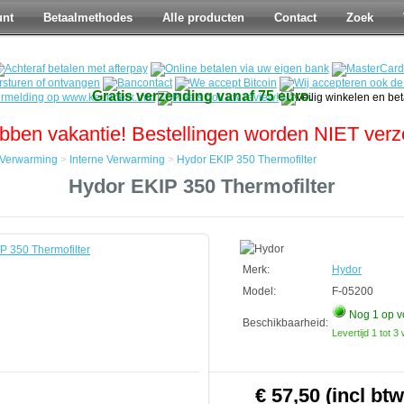
unt
Betaalmethodes
Alle producten
Contact
Zoek
Gratis verzending vanaf 75 euro.
bben vakantie! Bestellingen worden NIET ver
Verwarming
>
Interne Verwarming
>
Hydor EKIP 350 Thermofilter
Hydor EKIP 350 Thermofilter
g
g
Merk:
Hydor
Model:
F-05200
r
Nog 1
op v
Beschikbaarheid:
Levertijd 1 tot 
€ 57,50 (incl btw