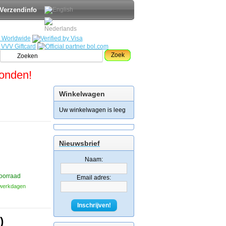
Verzendinfo
Zoek
zonden!
Winkelwagen
Uw winkelwagen is leeg
Nieuwsbrief
Naam:
oorraad
Email adres:
3 werkdagen
Inschrijven!
)