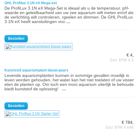
GHL Profilux 3.1N eX Mega-set
De ProfiLux 3.1N eX Mega-Set is ideaal als u de temperatuur, pH-
waarde en geleidbaarheid van uw zee aquarium wilt meten en/of als
de verlichting wilt controleren, rgeelen en dimmen. De GHL ProfiLux
3.1N eX heeft aansluitingen voo
…
€ 4
Excl. BTW: € 3
Kunststof aquariumplant blauw-paars
Levende aquariumplanten kunnen in sommige gevallen moeilijk in
leven worden gehouden, het water kan het niet toelaten of uw visse
eten de planten op. Om toch een mooi aquarium uiterlijk te behoud
biedt kunststof de oplossing!
…
€ 784
Excl. BTW: € 648