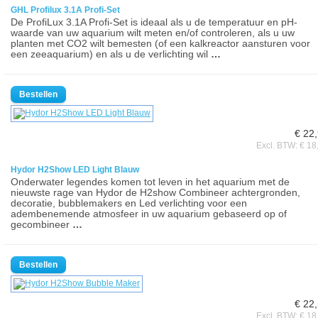
GHL Profilux 3.1A Profi-Set
De ProfiLux 3.1A Profi-Set is ideaal als u de temperatuur en pH-
waarde van uw aquarium wilt meten en/of controleren, als u uw
planten met CO2 wilt bemesten (of een kalkreactor aansturen voor
een zeeaquarium) en als u de verlichting wil
…
€ 22
Excl. BTW: € 18
Hydor H2Show LED Light Blauw
Onderwater legendes komen tot leven in het aquarium met de
nieuwste rage van Hydor de H2show Combineer achtergronden,
decoratie, bubblemakers en Led verlichting voor een
adembenemende atmosfeer in uw aquarium gebaseerd op of
gecombineer
…
€ 22
Excl. BTW: € 18