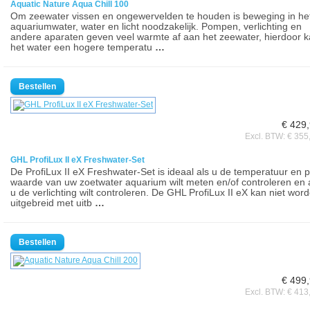
Aquatic Nature Aqua Chill 100
Om zeewater vissen en ongewervelden te houden is beweging in he
aquariumwater, water en licht noodzakelijk. Pompen, verlichting en
andere aparaten geven veel warmte af aan het zeewater, hierdoor 
het water een hogere temperatu
…
€ 429
Excl. BTW: € 355
GHL ProfiLux II eX Freshwater-Set
De ProfiLux II eX Freshwater-Set is ideaal als u de temperatuur en 
waarde van uw zoetwater aquarium wilt meten en/of controleren en 
u de verlichting wilt controleren. De GHL ProfiLux II eX kan niet wor
uitgebreid met uitb
…
€ 499
Excl. BTW: € 413