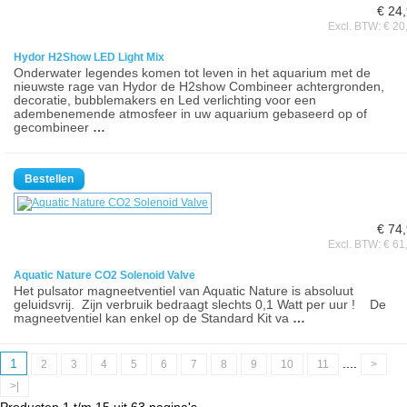
€ 24
Excl. BTW: € 20
Hydor H2Show LED Light Mix
Onderwater legendes komen tot leven in het aquarium met de
nieuwste rage van Hydor de H2show Combineer achtergronden,
decoratie, bubblemakers en Led verlichting voor een
adembenemende atmosfeer in uw aquarium gebaseerd op of
gecombineer
…
€ 74
Excl. BTW: € 61
Aquatic Nature CO2 Solenoid Valve
Het pulsator magneetventiel van Aquatic Nature is absoluut
geluidsvrij. Zijn verbruik bedraagt slechts 0,1 Watt per uur ! De
magneetventiel kan enkel op de Standard Kit va
…
1
....
2
3
4
5
6
7
8
9
10
11
>
>|