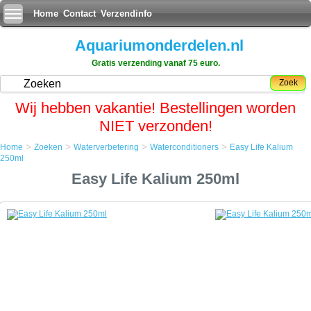
Home
Contact
Verzendinfo
Aquariumonderdelen.nl
Gratis verzending vanaf 75 euro.
Zoek
Wij hebben vakantie! Bestellingen worden
NIET verzonden!
>
>
>
>
Home
Zoeken
Waterverbetering
Waterconditioners
Easy Life Kalium
Home
250ml
Zoeken
Easy Life Kalium 250ml
Waterverbetering
Waterconditioners
Easy Life Kalium 250ml
Easy Life Kalium 250ml
Kalium is een makro-voedingsstof en net zo belangrijk als bijvoorbeeld
ijzer. Vooral in gebieden met zacht water, kan er gemakkelijk een
kaliumtekort ontstaan. Dat uit zich in witte - ontkleurde - bladeren in de
groeitop van een plant.
Dit wordt vaak verward met een ijzertekort. Het beste is dan om zowel
Ferro als Kalium toe te voegen om een tekort te voorkomen.