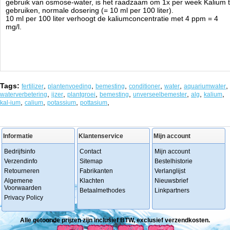
gebruik van osmose-water, is het raadzaam om 1x per week Kalium 
gebruiken, normale dosering (= 10 ml per 100 liter).
10 ml per 100 liter verhoogt de kaliumconcentratie met 4 ppm = 4
mg/l.
Tags:
,
,
,
,
,
,
fertilizer
plantenvoeding
bemesting
conditioner
water
aquariumwater
,
,
,
,
,
,
,
waterverbetering
ijzer
plantgroei
bemesting
unverseelbemester
alg
kalium
,
,
,
,
kal-ium
calium
potassium
pottasium
Informatie
Klantenservice
Mijn account
Bedrijfsinfo
Contact
Mijn account
Verzendinfo
Sitemap
Bestelhistorie
Retourneren
Fabrikanten
Verlanglijst
Algemene
Klachten
Nieuwsbrief
Voorwaarden
Betaalmethodes
Linkpartners
Privacy Policy
Alle getoonde prijzen zijn inclusief BTW, exclusief verzendkosten.