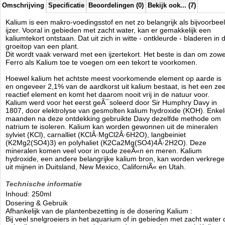
Manufactured by:
Easy Life
Omschrijving
Specificatie
Beoordelingen (0)
Bekijk ook... (7)
Model:
Kalium-250
Product ID:
8715837040540
Kalium is een makro-voedingsstof en net zo belangrijk als bijvoorbee
4.8
274
5.89
5.89
2026-08-22
2
New
Available from:
Aquariumonderdelen.nl
ijzer. Vooral in gebieden met zacht water, kan er gemakkelijk een
kaliumtekort ontstaan. Dat uit zich in witte - ontkleurde - bladeren in 
groeitop van een plant.
Dit wordt vaak verward met een ijzertekort. Het beste is dan om zowe
Ferro als Kalium toe te voegen om een tekort te voorkomen.
Hoewel kalium het achtste meest voorkomende element op aarde is
en ongeveer 2,1% van de aardkorst uit kalium bestaat, is het een ze
reactief element en komt het daarom nooit vrij in de natuur voor.
Kalium werd voor het eerst geÃ¯soleerd door Sir Humphry Davy in
1807, door elektrolyse van gesmolten kalium hydroxide (KOH). Enke
maanden na deze ontdekking gebruikte Davy dezelfde methode om
natrium te isoleren. Kalium kan worden gewonnen uit de mineralen
sylviet (KCl), carnalliet (KClÂ·MgCl2Â·6H2O), langbeiniet
(K2Mg2(SO4)3) en polyhaliet (K2Ca2Mg(SO4)4Â·2H2O). Deze
mineralen komen veel voor in oude zeeÃ«n en meren. Kalium
hydroxide, een andere belangrijke kalium bron, kan worden verkreg
uit mijnen in Duitsland, New Mexico, CaliforniÃ« en Utah.
Technische informatie
Inhoud: 250ml
Dosering & Gebruik
Afhankelijk van de plantenbezetting is de dosering Kalium :
Bij veel snelgroeiers in het aquarium of in gebieden met zacht water 