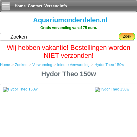
Home
Contact
Verzendinfo
Aquariumonderdelen.nl
Gratis verzending vanaf 75 euro.
Zoek
Wij hebben vakantie! Bestellingen worden
NIET verzonden!
>
>
>
>
Home
Zoeken
Verwarming
Interne Verwarming
Hydor Theo 150w
Home
Hydor Theo 150w
Zoeken
Verwarming
Interne Verwarming
Hydor Theo 150w
Hydor Theo 150w
De Theo verwarmingselement van de firma Hydor, is een uniek
verwarmingselement voor aquaria, dat gebruikt maakt van de
exclusieve PTC (Positive Thermal Coefficient) technologie.
De Theo verwarming heeft geen bimetaal meer, maar een zeer
bedrijfszekere micro schakelaar. De verwarmingsspiraal is vervangen
door een vrijwel onverwoestbaar polymeer folie.