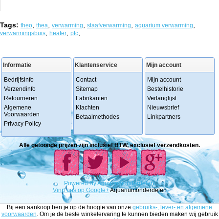
Tags:
,
,
,
,
,
theo
thea
verwarming
staafverwarming
aquarium verwarming
,
,
,
verwarmingsbuis
heater
ptc
Informatie
Klantenservice
Mijn account
Bedrijfsinfo
Contact
Mijn account
Verzendinfo
Sitemap
Bestelhistorie
Retourneren
Fabrikanten
Verlanglijst
Algemene
Klachten
Nieuwsbrief
Voorwaarden
Betaalmethodes
Linkpartners
Privacy Policy
Alle getoonde prijzen zijn inclusief BTW, exclusief verzendkosten.
Powered
By
Aquariumonderdelen.
Vind ons op Google+
Aquariumonderdelen
Bij een aankoop ben je op de hoogte van onze
gebruiks-, lever- en algemene
voorwaarden
. Om je de beste winkelervaring te kunnen bieden maken wij gebruik