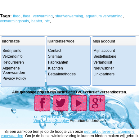
Tags:
,
,
,
,
,
theo
thea
verwarming
staafverwarming
aquarium verwarming
,
,
,
verwarmingsbuis
heater
ptc
Informatie
Klantenservice
Mijn account
Bedrijfsinfo
Contact
Mijn account
Verzendinfo
Sitemap
Bestelhistorie
Retourneren
Fabrikanten
Verlanglijst
Algemene
Klachten
Nieuwsbrief
Voorwaarden
Betaalmethodes
Linkpartners
Privacy Policy
Alle getoonde prijzen zijn inclusief BTW, exclusief verzendkosten.
Powered
By
Aquariumonderdelen.
Vind ons op Google+
Aquariumonderdelen
Bij een aankoop ben je op de hoogte van onze
gebruiks-, lever- en algemene
voorwaarden
. Om je de beste winkelervaring te kunnen bieden maken wij gebruik