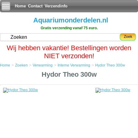
Home
Contact
Verzendinfo
Aquariumonderdelen.nl
Gratis verzending vanaf 75 euro.
Zoek
Wij hebben vakantie! Bestellingen worden
NIET verzonden!
>
>
>
>
Home
Zoeken
Verwarming
Interne Verwarming
Hydor Theo 300w
Home
Hydor Theo 300w
Zoeken
Verwarming
Interne Verwarming
Hydor Theo 300w
Hydor Theo 300w
De Theo verwarmingselement van de firma Hydor, is een uniek
verwarmingselement voor aquaria, dat gebruikt maakt van de
exclusieve PTC (Positive Thermal Coefficient) technologie.
De Theo verwarming heeft geen bimetaal meer, maar een zeer
bedrijfszekere micro schakelaar. De verwarmingsspiraal is vervangen
door een vrijwel onverwoestbaar polymeer folie.