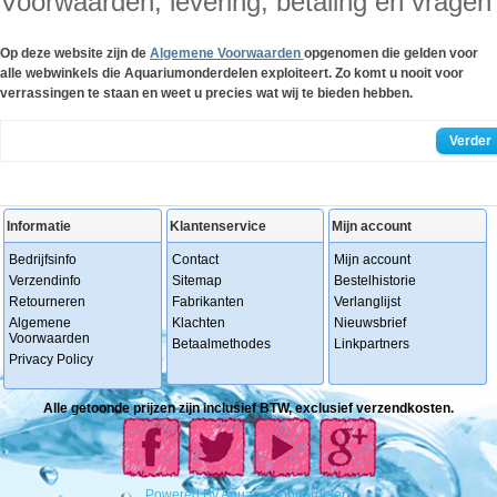
Voorwaarden, levering, betaling en vragen
Op deze website zijn de
Algemene Voorwaarden
opgenomen die gelden voor
alle webwinkels die Aquariumonderdelen exploiteert.
Zo komt u nooit voor
verrassingen te staan en weet u precies wat wij te bieden hebben.
Verder
Informatie
Klantenservice
Mijn account
Bedrijfsinfo
Contact
Mijn account
Verzendinfo
Sitemap
Bestelhistorie
Retourneren
Fabrikanten
Verlanglijst
Algemene
Klachten
Nieuwsbrief
Voorwaarden
Betaalmethodes
Linkpartners
Privacy Policy
Alle getoonde prijzen zijn inclusief BTW, exclusief verzendkosten.
Powered
By
Aquariumonderdelen.