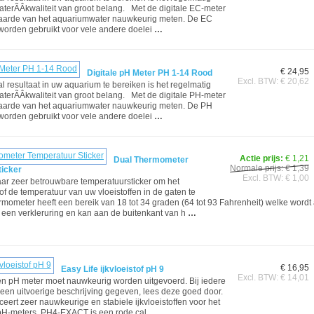
aterÃÂ­kwaliteit van groot belang. Met de digitale EC-meter
aarde van het aquariumwater nauwkeurig meten. De EC
orden gebruikt voor vele andere doelei
…
€ 24,95
Digitale pH Meter PH 1-14 Rood
Excl. BTW: € 20,62
 resultaat in uw aquarium te bereiken is het regelmatig
aterÃÂ­kwaliteit van groot belang. Met de digitale PH-meter
aarde van het aquariumwater nauwkeurig meten. De PH
orden gebruikt voor vele andere doelei
…
Actie prijs:
€ 1,21
Dual Thermometer
Normale prijs: € 1,39
ticker
Excl. BTW: € 1,00
ar zeer betrouwbare temperatuursticker om het
f de temperatuur van uw vloeistoffen in de gaten te
mometer heeft een bereik van 18 tot 34 graden (64 tot 93 Fahrenheit) welke word
een verkleruring en kan aan de buitenkant van h
…
€ 16,95
Easy Life ijkvloeistof pH 9
Excl. BTW: € 14,01
en pH meter moet nauwkeurig worden uitgevoerd. Bij iedere
een uitvoerige beschrijving gegeven, lees deze goed door.
ceert zeer nauwkeurige en stabiele ijkvloeistoffen voor het
 pH-meters. PH4-EXACT is een rode cal
…