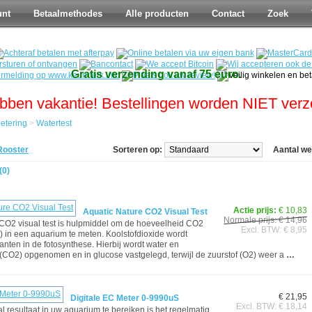
unt
Betaalmethodes
Alle producten
Contact
Zoek
Gratis verzending vanaf 75 euro.
bben vakantie! Bestellingen worden NIET ver
etering
>
Watertest
Rooster
Sorteren op:
Aantal w
(0)
Actie prijs:
€ 10,83
Aquatic Nature CO2 Visual Test
Normale prijs: € 14,96
CO2 visual test is hulpmiddel om de hoeveelheid CO2
Excl. BTW: € 8,95
e) in een aquarium te meten. Koolstofdioxide wordt
anten in de fotosynthese. Hierbij wordt water en
 (CO2) opgenomen en in glucose vastgelegd, terwijl de zuurstof (O2) weer a
…
€ 21,95
Digitale EC Meter 0-9990uS
Excl. BTW: € 18,14
 resultaat in uw aquarium te bereiken is het regelmatig