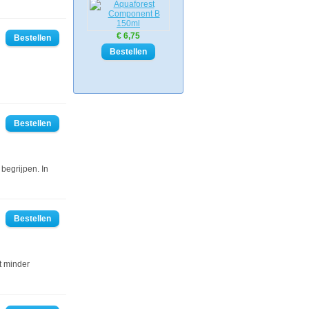
€ 6,75
 begrijpen. In
at minder