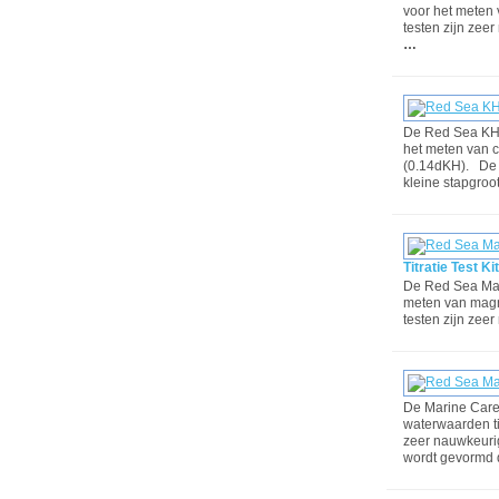
voor het meten 
testen zijn zee
…
De Red Sea KH/Al
het meten van c
(0.14dKH). De 
kleine stapgroo
Titratie Test Kit
De Red Sea Magn
meten van magn
testen zijn zee
De Marine Care
waterwaarden ti
zeer nauwkeurig
wordt gevormd 