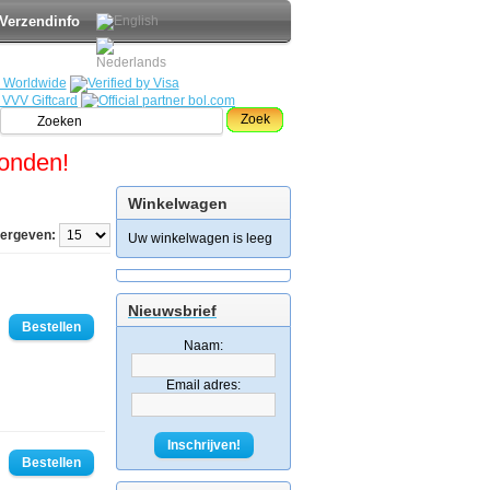
Verzendinfo
Zoek
zonden!
Winkelwagen
eergeven:
Uw winkelwagen is leeg
Nieuwsbrief
Naam:
Email adres:
Inschrijven!