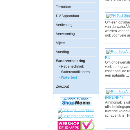
Terrarium
UV Apparatuur
Om een optimaal
Verlichting
van de waterÃÂ
worden voor he
Verwarming
ook voor vele 
Vijver
Voeding
Kit
Waterverbetering
Om ongewenste 
- Regeltechniek
verkleuring van
essentieel de ro
- Waterconditioners
een natuurlij
…
- Watertest
Zeezout
(NH3/NH4)
Ammoniak is gif
uitscheidingspr
levende koloniÃ
schadelijk is. 