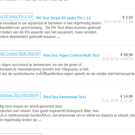
€ 3,50
PH Test Strips 80 stuks PH 1-14
Excl. BTW: € 2,89
 resultaat in uw aquarium te bereiken is het regelmatig testen
­kwaliteit van groot belang. De PH Test strips kunnen gebruikt
t meten van de PH-waarde van het aquarium, maar worden
andere doeleinden gebruikt waaron
…
€ 59,96
Red Sea Algae Control Multi Test
Excl. BTW: € 49,55
algen succesvol te beheersen, en om de groei of
 koralen te maximaliseren binnen een rifaquaria, is het
l die de symbiotische zoÃÂ¶xanthellen algen speelt, en de relatie met het koraal te
€ 14,96
Red Sea Ammoniak Test
Excl. BTW: € 12,36
tig voor vissen en wordt gevormd door
oducten van vissen. Een goed ingewerkt biologisch filter, met
Â«n nitrificerende bacteriÃÂ«n, zet ammoniak om in nitriet en daarna in nitraat, w
Het regelmatig testen op
…