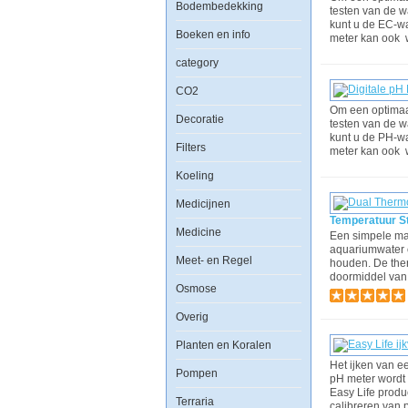
Bodembedekking
testen van de w
kunt u de EC-w
Boeken en info
meter kan ook w
category
CO2
Om een optimaal
Decoratie
testen van de w
kunt u de PH-w
Filters
meter kan ook w
Koeling
Medicijnen
Temperatuur S
Medicine
Een simpele ma
aquariumwater o
Meet- en Regel
houden. De ther
doormiddel van 
Osmose
Overig
Planten en Koralen
Het ijken van e
Pompen
pH meter wordt 
Easy Life produ
Terraria
calibreren van