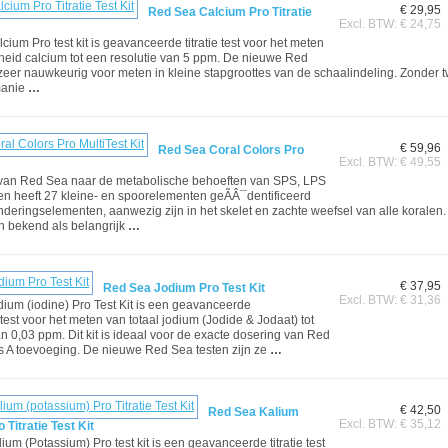
€ 29,95
Red Sea Calcium Pro Titratie
Excl. BTW: € 24,75
ium Pro test kit is geavanceerde titratie test voor het meten
eid calcium tot een resolutie van 5 ppm. De nieuwe Red
 zeer nauwkeurig voor meten in kleine stapgroottes van de schaalindeling. Zonder tw
manie
…
€ 59,96
Red Sea Coral Colors Pro
Excl. BTW: € 49,55
van Red Sea naar de metabolische behoeften van SPS, LPS
en heeft 27 kleine- en spoorelementen geÃÂ¯dentificeerd
underingselementen, aanwezig zijn in het skelet en zachte weefsel van alle koralen
 bekend als belangrijk
…
€ 37,95
Red Sea Jodium Pro Test Kit
Excl. BTW: € 31,36
um (iodine) Pro Test Kit is een geavanceerde
test voor het meten van totaal jodium (Jodide & Jodaat) tot
an 0,03 ppm. Dit kit is ideaal voor de exacte dosering van Red
 A toevoeging. De nieuwe Red Sea testen zijn ze
…
€ 42,50
Red Sea Kalium
Excl. BTW: € 35,12
 Titratie Test Kit
um (Potassium) Pro test kit is een geavanceerde titratie test