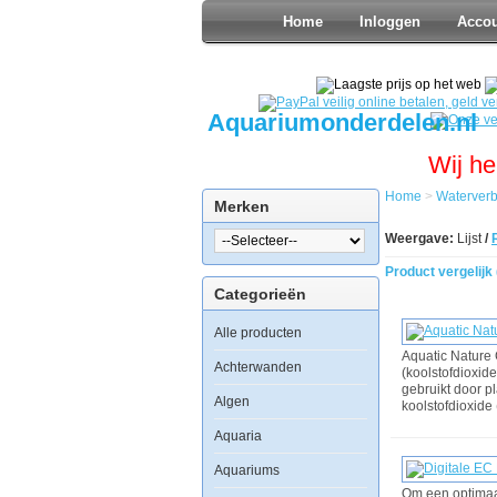
Home
Inloggen
Acco
Aquariumonderdelen.nl
Wij he
Home
>
Waterverb
Merken
Weergave:
Lijst
/
Product vergelijk 
Categorieën
Alle producten
Aquatic Nature 
Achterwanden
(koolstofdioxid
gebruikt door pl
Algen
koolstofdioxide
Aquaria
Aquariums
Om een optimaal