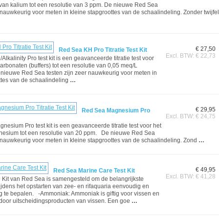
van kalium tot een resolutie van 3 ppm. De nieuwe Red Sea
r nauwkeurig voor meten in kleine stapgroottes van de schaalindeling. Zonder twijf
€ 27,50
Red Sea KH Pro Titratie Test Kit
Excl. BTW: € 22,73
kalinity Pro test kit is een geavanceerde titratie test voor
arbonaten (buffers) tot een resolutie van 0,05 meq/L
nieuwe Red Sea testen zijn zeer nauwkeurig voor meten in
ttes van de schaalindeling
…
€ 29,95
Red Sea Magnesium Pro
Excl. BTW: € 24,75
esium Pro test kit is een geavanceerde titratie test voor het
esium tot een resolutie van 20 ppm. De nieuwe Red Sea
r nauwkeurig voor meten in kleine stapgroottes van de schaalindeling. Zond
…
€ 49,95
Red Sea Marine Care Test Kit
Excl. BTW: € 41,28
 Kit van Red Sea is samengesteld om de belangrijkste
jdens het opstarten van zee- en rifaquaria eenvoudig en
 te bepalen. -Ammoniak: Ammoniak is giftig voor vissen en
door uitscheidingsproducten van vissen. Een goe
…