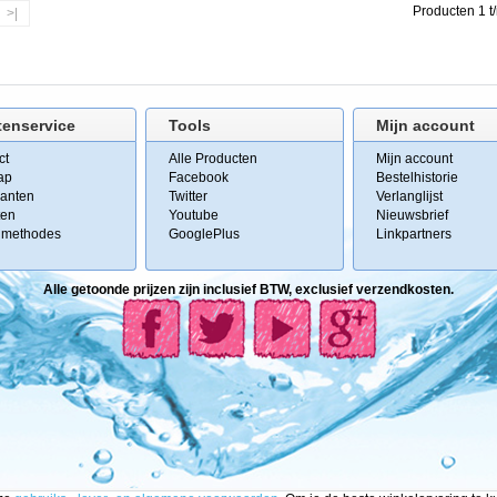
Producten 1 t/
>|
tenservice
Tools
Mijn account
ct
Alle Producten
Mijn account
ap
Facebook
Bestelhistorie
kanten
Twitter
Verlanglijst
ten
Youtube
Nieuwsbrief
lmethodes
GooglePlus
Linkpartners
Alle getoonde prijzen zijn inclusief BTW, exclusief verzendkosten.