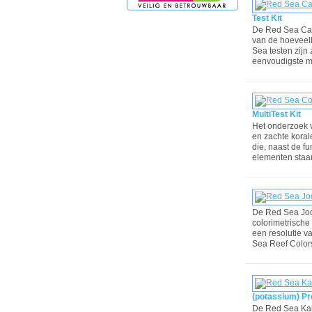
Test Kit
De Red Sea Calc
van de hoeveelh
Sea testen zijn
eenvoudigste 
MultiTest Kit
Het onderzoek 
en zachte koral
die, naast de f
elementen staan
De Red Sea Jodi
colorimetrische 
een resolutie v
Sea Reef Colors
(potassium) Pro
De Red Sea Kali