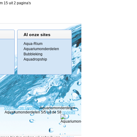
m 15 uit 2 pagina's
Al onze sites
Aqua-Rium
Aquariumonderdelen
Bubbleking
Aquadropship
Powered
By
Aquariumonderdelen.
Vind ons op Google+
Aquariumonderdelen
Aquariumonderdelen
5
/5 uit de
58
reviews