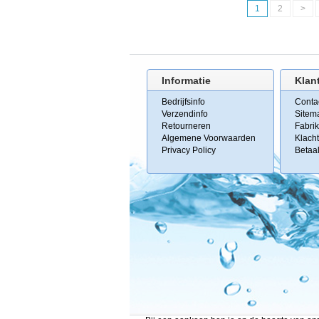
1
2
>
Informatie
Klan
Bedrijfsinfo
Conta
Verzendinfo
Sitem
Retourneren
Fabri
Algemene Voorwaarden
Klach
Privacy Policy
Betaa