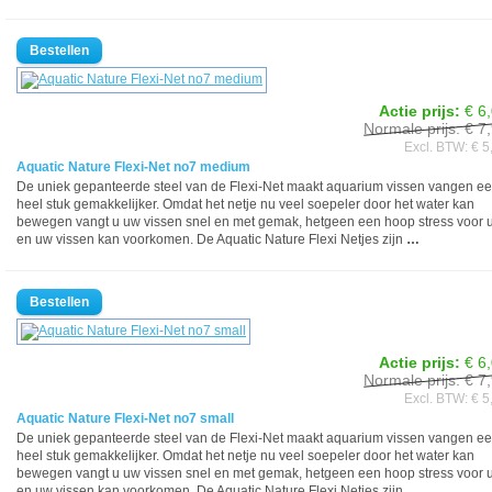
Actie prijs:
€ 6
Normale prijs: € 7
Excl. BTW: € 5
Aquatic Nature Flexi-Net no7 medium
De uniek gepanteerde steel van de Flexi-Net maakt aquarium vissen vangen e
heel stuk gemakkelijker. Omdat het netje nu veel soepeler door het water kan
bewegen vangt u uw vissen snel en met gemak, hetgeen een hoop stress voor 
en uw vissen kan voorkomen. De Aquatic Nature Flexi Netjes zijn
…
Actie prijs:
€ 6
Normale prijs: € 7
Excl. BTW: € 5
Aquatic Nature Flexi-Net no7 small
De uniek gepanteerde steel van de Flexi-Net maakt aquarium vissen vangen e
heel stuk gemakkelijker. Omdat het netje nu veel soepeler door het water kan
bewegen vangt u uw vissen snel en met gemak, hetgeen een hoop stress voor 
en uw vissen kan voorkomen. De Aquatic Nature Flexi Netjes zijn
…