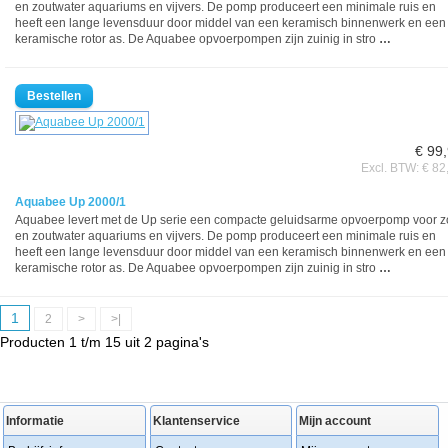
en zoutwater aquariums en vijvers. De pomp produceert een minimale ruis en
heeft een lange levensduur door middel van een keramisch binnenwerk en een
keramische rotor as. De Aquabee opvoerpompen zijn zuinig in stro
…
€ 99
Excl. BTW: € 82
Aquabee Up 2000/1
Aquabee levert met de Up serie een compacte geluidsarme opvoerpomp voor z
en zoutwater aquariums en vijvers. De pomp produceert een minimale ruis en
heeft een lange levensduur door middel van een keramisch binnenwerk en een
keramische rotor as. De Aquabee opvoerpompen zijn zuinig in stro
…
1
2
>
>|
Producten 1 t/m 15 uit 2 pagina's
Informatie
Klantenservice
Mijn account