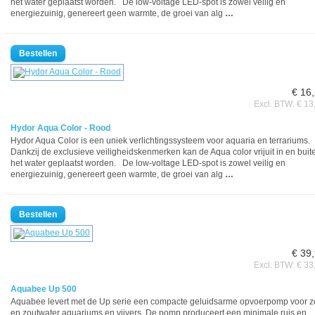
het water geplaatst worden. De low-voltage LED-spot is zowel veilig en
energiezuinig, genereert geen warmte, de groei van alg
…
€ 16
Excl. BTW: € 13
Hydor Aqua Color - Rood
Hydor Aqua Color is een uniek verlichtingssysteem voor aquaria en terrariums.
Dankzij de exclusieve veiligheidskenmerken kan de Aqua color vrijuit in en buit
het water geplaatst worden. De low-voltage LED-spot is zowel veilig en
energiezuinig, genereert geen warmte, de groei van alg
…
€ 39
Excl. BTW: € 33
Aquabee Up 500
Aquabee levert met de Up serie een compacte geluidsarme opvoerpomp voor z
en zoutwater aquariums en vijvers. De pomp produceert een minimale ruis en