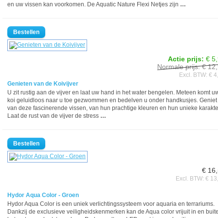
en uw vissen kan voorkomen. De Aquatic Nature Flexi Netjes zijn
…
Actie prijs:
€ 5
Normale prijs: € 12
Excl. BTW: € 4
Genieten van de Koivijver
U zit rustig aan de vijver en laat uw hand in het water bengelen. Meteen komt u
koi geluidloos naar u toe gezwommen en bedelven u onder handkusjes. Geniet
van deze fascinerende vissen, van hun prachtige kleuren en hun unieke karakte
Laat de rust van de vijver de stress
…
€ 16
Excl. BTW: € 13
Hydor Aqua Color - Groen
Hydor Aqua Color is een uniek verlichtingssysteem voor aquaria en terrariums.
Dankzij de exclusieve veiligheidskenmerken kan de Aqua color vrijuit in en buit