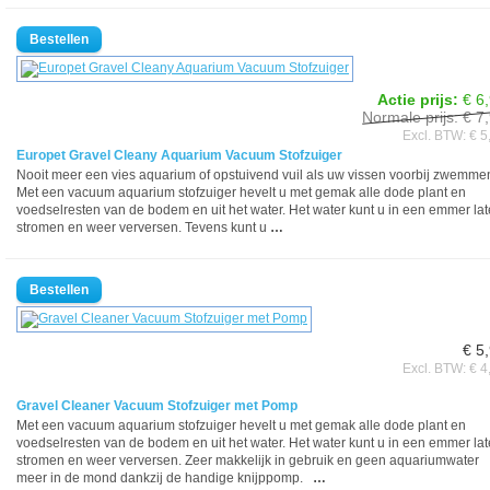
Actie prijs:
€ 6
Normale prijs: € 7
Excl. BTW: € 5
Europet Gravel Cleany Aquarium Vacuum Stofzuiger
Nooit meer een vies aquarium of opstuivend vuil als uw vissen voorbij zwemme
Met een vacuum aquarium stofzuiger hevelt u met gemak alle dode plant en
voedselresten van de bodem en uit het water. Het water kunt u in een emmer la
stromen en weer verversen. Tevens kunt u
…
€ 5
Excl. BTW: € 4
Gravel Cleaner Vacuum Stofzuiger met Pomp
Met een vacuum aquarium stofzuiger hevelt u met gemak alle dode plant en
voedselresten van de bodem en uit het water. Het water kunt u in een emmer la
stromen en weer verversen. Zeer makkelijk in gebruik en geen aquariumwater
meer in de mond dankzij de handige knijppomp.
…