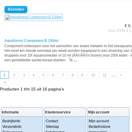
€ 6
Excl. BTW: € 5
Aquaforest Component B 150ml
Component ontworpen voor het aanvullen van zware metalen in het zeeaquari
Het moet ten minste eenmaal per week worden toegepast in een dosering van 
druppels voor 10l aquariumwater of 10 ml (ÃÂ©ÃÂ©n boven) voor 200l water - 
een gemiddelde aantal koraal planten. Te
…
1
....
2
3
4
5
6
7
8
9
10
11
>
>|
Producten 1 t/m 15 uit 16 pagina's
Informatie
Klantenservice
Mijn account
Bedrijfsinfo
Contact
Mijn account
Verzendinfo
Sitemap
Bestelhistorie