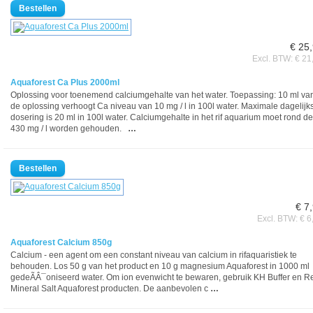
€ 25
Excl. BTW: € 21
Aquaforest Ca Plus 2000ml
Oplossing voor toenemend calciumgehalte van het water. Toepassing: 10 ml va
de oplossing verhoogt Ca niveau van 10 mg / l in 100l water. Maximale dagelijk
dosering is 20 ml in 100l water. Calciumgehalte in het rif aquarium moet rond de
430 mg / l worden gehouden.
…
€ 7
Excl. BTW: € 6
Aquaforest Calcium 850g
Calcium - een agent om een constant niveau van calcium in rifaquaristiek te
behouden. Los 50 g van het product en 10 g magnesium Aquaforest in 1000 ml
gedeÃÂ¯oniseerd water. Om ion evenwicht te bewaren, gebruik KH Buffer en R
Mineral Salt Aquaforest producten. De aanbevolen c
…