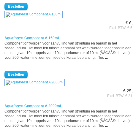
€ 6
Excl. BTW: € 5
Aquaforest Component A 150ml
Component ontworpen voor aanvulling van strontium en barium in het
zeeaquarium. Het moet ten minste eenmaal per week worden toegepast in een
dosering van 10 druppels voor 10l aquariumwater of 10 ml (ÃÂ©ÃÂ©n boven)
voor 200l water - met een gemiddelde koraal beplanting. Tec
…
€ 25
Excl. BTW: € 21
Aquaforest Component A 2000ml
Component ontworpen voor aanvulling van strontium en barium in het
zeeaquarium. Het moet ten minste eenmaal per week worden toegepast in een
dosering van 10 druppels voor 10l aquariumwater of 10 ml (ÃÂ©ÃÂ©n boven)
voor 200l water - met een gemiddelde koraal beplanting. Tec
…