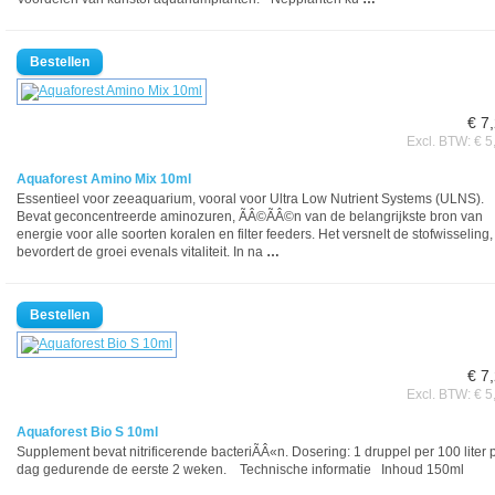
€ 7
Excl. BTW: € 5
Aquaforest Amino Mix 10ml
Essentieel voor zeeaquarium, vooral voor Ultra Low Nutrient Systems (ULNS).
Bevat geconcentreerde aminozuren, ÃÂ©ÃÂ©n van de belangrijkste bron van
energie voor alle soorten koralen en filter feeders. Het versnelt de stofwisseling,
bevordert de groei evenals vitaliteit. In na
…
€ 7
Excl. BTW: € 5
Aquaforest Bio S 10ml
Supplement bevat nitrificerende bacteriÃÂ«n. Dosering: 1 druppel per 100 liter 
dag gedurende de eerste 2 weken. Technische informatie Inhoud 150ml