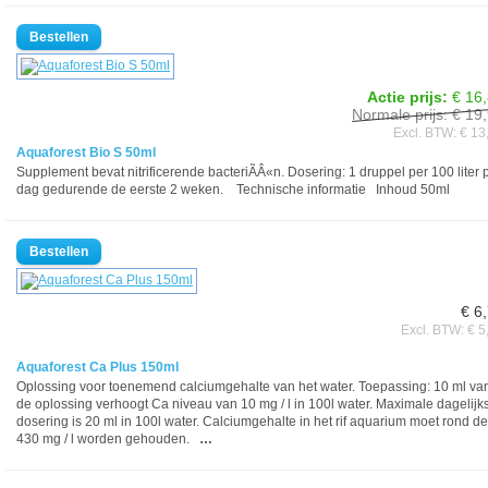
Actie prijs:
€ 16
Normale prijs: € 19
Excl. BTW: € 13
Aquaforest Bio S 50ml
Supplement bevat nitrificerende bacteriÃÂ«n. Dosering: 1 druppel per 100 liter 
dag gedurende de eerste 2 weken. Technische informatie Inhoud 50ml
€ 6
Excl. BTW: € 5
Aquaforest Ca Plus 150ml
Oplossing voor toenemend calciumgehalte van het water. Toepassing: 10 ml va
de oplossing verhoogt Ca niveau van 10 mg / l in 100l water. Maximale dagelijk
dosering is 20 ml in 100l water. Calciumgehalte in het rif aquarium moet rond de
430 mg / l worden gehouden.
…