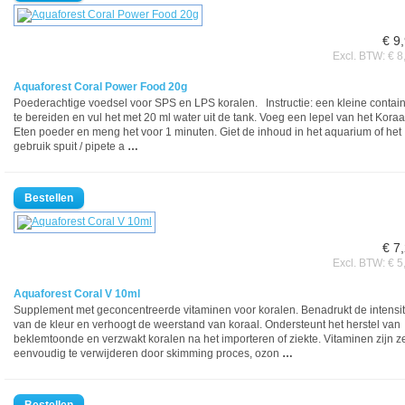
€ 9
Excl. BTW: € 8
Aquaforest Coral Power Food 20g
Poederachtige voedsel voor SPS en LPS koralen. Instructie: een kleine contai
te bereiden en vul het met 20 ml water uit de tank. Voeg een lepel van het Koraa
Eten poeder en meng het voor 1 minuten. Giet de inhoud in het aquarium of het
gebruik spuit / pipete a
…
€ 7
Excl. BTW: € 5
Aquaforest Coral V 10ml
Supplement met geconcentreerde vitaminen voor koralen. Benadrukt de intensit
van de kleur en verhoogt de weerstand van koraal. Ondersteunt het herstel van
beklemtoonde en verzwakt koralen na het importeren of ziekte. Vitaminen zijn z
eenvoudig te verwijderen door skimming proces, ozon
…