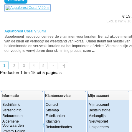
€ 19
Excl. BTW: € 16
Aquaforest Coral V 50ml
Supplement met geconcentreerde vitaminen voor koralen. Benadrukt de intensit
van de kleur en verhoogt de weerstand van koraal. Ondersteunt het herstel van
beklemtoonde en verzwakt koralen na het importeren of ziekte. Vitaminen zijn z
eenvoudig te verwijderen door skimming proces, ozon
…
1
2
3
4
5
>
>|
Producten 1 t/m 15 uit 5 pagina's
Informatie
Klantenservice
Mijn account
Bedrijfsinfo
Contact
Mijn account
Verzendinfo
Sitemap
Bestelhistorie
Retourneren
Fabrikanten
Verlanglijst
Algemene
Klachten
Nieuwsbrief
Voorwaarden
Betaalmethodes
Linkpartners
Privacy Policy