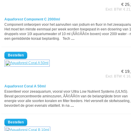
€ 25
Excl. BTW: € 21
Aquaforest Component C 2000ml
Component ontworpen voor het aanvullen van jodium en fluor in het zeeaquari
Het moet ten minste eenmaal per week worden toegepast in een dosering van 
druppels voor 10l aquariumwater of 10 ml (ÃÂ©ÃÂ©n boven) voor 200l water - 
een gemiddelde koraal beplanting. Tech
…
€ 19
Excl. BTW: € 16
Aquaforest Coral A 50ml
Essentieel voor zeeaquarium, vooral voor Ultra Low Nutrient Systems (ULNS).
Bevat geconcentreerde aminozuren, ÃÂ©ÃÂ©n van de belangrijkste bron van
energie voor alle soorten koralen en filter feeders. Het versnelt de stofwisseling,
bevordert de groei evenals vitaliteit. In na
…