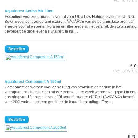
Excl. BTW: € 5
Aquaforest Amino Mix 10ml
Essentieel voor zeeaquarium, vooral voor Ultra Low Nutrient Systems (ULNS).
Bevat geconcentreerde aminozuren, ÃÂ©ÃÂ©n van de belangrijkste bron van
energie voor alle soorten koralen en filter feeders. Het versnelt de stofwisseling,
bevordert de groei evenals vitaliteit. In na
…
€ 6
Excl. BTW: € 5
Aquaforest Component A 150ml
Component ontworpen voor aanvulling van strontium en barium in het
zeeaquarium. Het moet ten minste eenmaal per week worden toegepast in een
dosering van 10 druppels voor 10l aquariumwater of 10 ml (ÃÂ©ÃÂ©n boven)
voor 200l water - met een gemiddelde koraal beplanting. Tec
…
€ 25