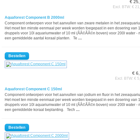
€ 25
Excl. BTW: € 21
Aquaforest Component B 2000ml
Component ontworpen voor het aanvullen van zware metalen in het zeeaquari
Het moet ten minste eenmaal per week worden toegepast in een dosering van 
druppels voor 10l aquariumwater of 10 ml (ÃÂ©ÃÂ©n boven) voor 200l water - 
een gemiddelde aantal koraal planten. Te
…
€ 6
Excl. BTW: € 5
Aquaforest Component C 150ml
Component ontworpen voor het aanvullen van jodium en fluor in het zeeaquari
Het moet ten minste eenmaal per week worden toegepast in een dosering van 
druppels voor 10l aquariumwater of 10 ml (ÃÂ©ÃÂ©n boven) voor 200l water - 
een gemiddelde koraal beplanting. Tech
…