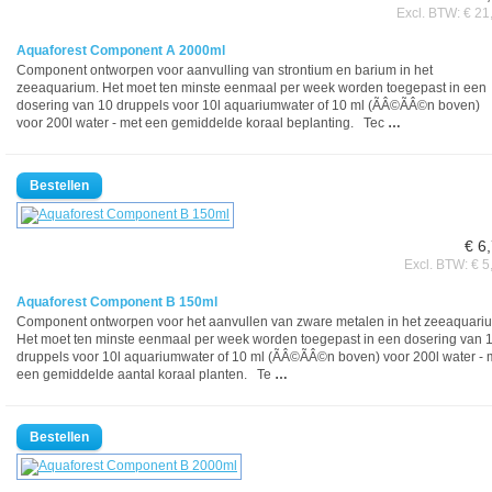
Excl. BTW: € 21
Aquaforest Component A 2000ml
Component ontworpen voor aanvulling van strontium en barium in het
zeeaquarium. Het moet ten minste eenmaal per week worden toegepast in een
dosering van 10 druppels voor 10l aquariumwater of 10 ml (ÃÂ©ÃÂ©n boven)
voor 200l water - met een gemiddelde koraal beplanting. Tec
…
€ 6
Excl. BTW: € 5
Aquaforest Component B 150ml
Component ontworpen voor het aanvullen van zware metalen in het zeeaquari
Het moet ten minste eenmaal per week worden toegepast in een dosering van 
druppels voor 10l aquariumwater of 10 ml (ÃÂ©ÃÂ©n boven) voor 200l water - 
een gemiddelde aantal koraal planten. Te
…