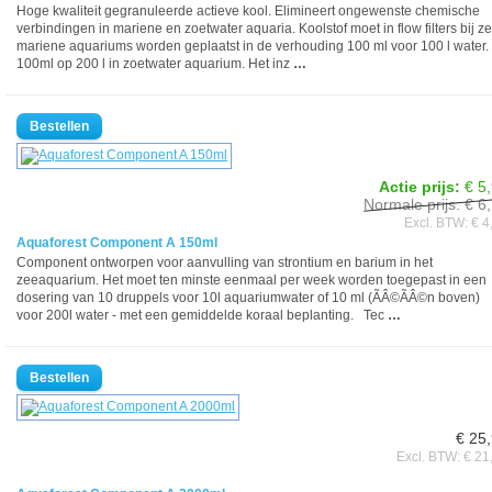
Hoge kwaliteit gegranuleerde actieve kool. Elimineert ongewenste chemische
verbindingen in mariene en zoetwater aquaria. Koolstof moet in flow filters bij z
mariene aquariums worden geplaatst in de verhouding 100 ml voor 100 l water.
100ml op 200 l in zoetwater aquarium. Het inz
…
Actie prijs:
€ 5
Normale prijs: € 6
Excl. BTW: € 4
Aquaforest Component A 150ml
Component ontworpen voor aanvulling van strontium en barium in het
zeeaquarium. Het moet ten minste eenmaal per week worden toegepast in een
dosering van 10 druppels voor 10l aquariumwater of 10 ml (ÃÂ©ÃÂ©n boven)
voor 200l water - met een gemiddelde koraal beplanting. Tec
…
€ 25
Excl. BTW: € 21