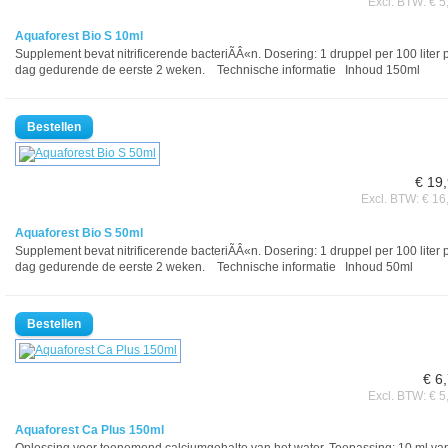
Excl. BTW: € 5
Aquaforest Bio S 10ml
Supplement bevat nitrificerende bacteriÃÂ«n. Dosering: 1 druppel per 100 liter 
dag gedurende de eerste 2 weken. Technische informatie Inhoud 150ml
€ 19
Excl. BTW: € 16
Aquaforest Bio S 50ml
Supplement bevat nitrificerende bacteriÃÂ«n. Dosering: 1 druppel per 100 liter 
dag gedurende de eerste 2 weken. Technische informatie Inhoud 50ml
€ 6
Excl. BTW: € 5
Aquaforest Ca Plus 150ml