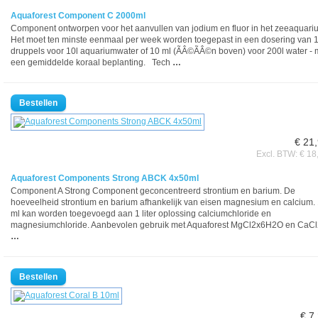
Aquaforest Component C 2000ml
Component ontworpen voor het aanvullen van jodium en fluor in het zeeaquari
Het moet ten minste eenmaal per week worden toegepast in een dosering van 
druppels voor 10l aquariumwater of 10 ml (ÃÂ©ÃÂ©n boven) voor 200l water - 
een gemiddelde koraal beplanting. Tech
…
€ 21
Excl. BTW: € 18
Aquaforest Components Strong ABCK 4x50ml
Component A Strong Component geconcentreerd strontium en barium. De
hoeveelheid strontium en barium afhankelijk van eisen magnesium en calcium.
ml kan worden toegevoegd aan 1 liter oplossing calciumchloride en
magnesiumchloride. Aanbevolen gebruik met Aquaforest MgCl2x6H2O en CaCl
…
€ 7