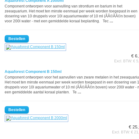
Aquaforest Component A 2000ml
Component ontworpen voor aanvulling van strontium en barium in het
zeeaquarium. Het moet ten minste eenmaal per week worden toegepast in een
dosering van 10 druppels voor 10l aquariumwater of 10 ml (ÃÂ©ÃÂ©n boven)
voor 200l water - met een gemiddelde koraal beplanting. Tec
…
€ 6
Excl. BTW: € 5
Aquaforest Component B 150ml
Component ontworpen voor het aanvullen van zware metalen in het zeeaquari
Het moet ten minste eenmaal per week worden toegepast in een dosering van 
druppels voor 10l aquariumwater of 10 ml (ÃÂ©ÃÂ©n boven) voor 200l water - 
een gemiddelde aantal koraal planten. Te
…
€ 25
Excl. BTW: € 21