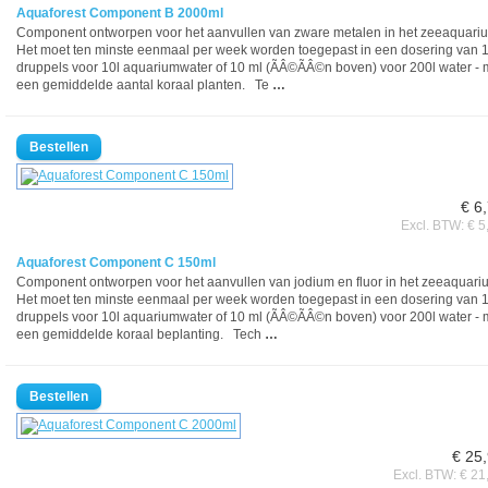
Aquaforest Component B 2000ml
Component ontworpen voor het aanvullen van zware metalen in het zeeaquari
Het moet ten minste eenmaal per week worden toegepast in een dosering van 
druppels voor 10l aquariumwater of 10 ml (ÃÂ©ÃÂ©n boven) voor 200l water - 
een gemiddelde aantal koraal planten. Te
…
€ 6
Excl. BTW: € 5
Aquaforest Component C 150ml
Component ontworpen voor het aanvullen van jodium en fluor in het zeeaquari
Het moet ten minste eenmaal per week worden toegepast in een dosering van 
druppels voor 10l aquariumwater of 10 ml (ÃÂ©ÃÂ©n boven) voor 200l water - 
een gemiddelde koraal beplanting. Tech
…
€ 25
Excl. BTW: € 21