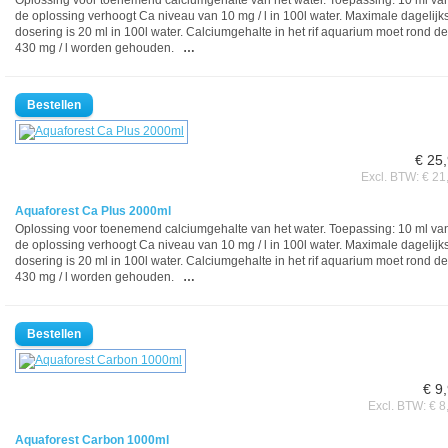
Oplossing voor toenemend calciumgehalte van het water. Toepassing: 10 ml va
de oplossing verhoogt Ca niveau van 10 mg / l in 100l water. Maximale dagelijk
dosering is 20 ml in 100l water. Calciumgehalte in het rif aquarium moet rond de
430 mg / l worden gehouden.
…
€ 25
Excl. BTW: € 21
Aquaforest Ca Plus 2000ml
Oplossing voor toenemend calciumgehalte van het water. Toepassing: 10 ml va
de oplossing verhoogt Ca niveau van 10 mg / l in 100l water. Maximale dagelijk
dosering is 20 ml in 100l water. Calciumgehalte in het rif aquarium moet rond de
430 mg / l worden gehouden.
…
€ 9
Excl. BTW: € 8
Aquaforest Carbon 1000ml