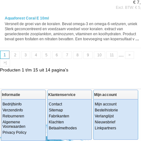
€ 7
Excl. BTW: € 5
Aquaforest Coral E 10ml
Versnelt de groei van de koralen. Bevat omega-3 en omega-6-vetzuren, uniek
Sterk geconcentreerd en voedzaam voedsel voor koralen. extract van
geselecteerde zooplankton, aminozuren, vitaminen en koolhydraten. Product
bevat geen fosfaten en nitraten bevatten. Een toevoeging van kopersulfaat v
…
1
....
2
3
4
5
6
7
8
9
10
11
>
>|
Producten 1 t/m 15 uit 14 pagina's
Informatie
Klantenservice
Mijn account
Bedrijfsinfo
Contact
Mijn account
Verzendinfo
Sitemap
Bestelhistorie
Retourneren
Fabrikanten
Verlanglijst
Algemene
Klachten
Nieuwsbrief
Voorwaarden
Betaalmethodes
Linkpartners
Privacy Policy