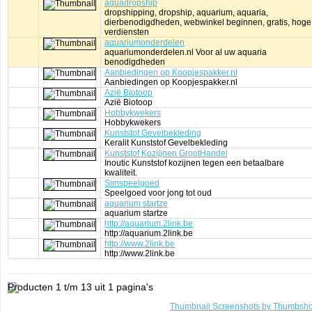
aquadropship
dropshipping, dropship, aquarium, aquaria,
dierbenodigdheden, webwinkel beginnen, gratis, hoge
verdiensten
aquariumonderdelen
aquariumonderdelen.nl Voor al uw aquaria
benodigdheden
Aanbiedingen op Koopjespakker.nl
Aanbiedingen op Koopjespakker.nl
Azië Biotoop
Azië Biotoop
Hobbykwekers
Hobbykwekers
Kunststof Gevelbekleding
Keralit Kunststof Gevelbekleding
Kunststof Kozijjnen GrootHandel
Inoutic Kunststof kozijnen tegen een betaalbare
kwaliteit.
Simspeelgoed
Speelgoed voor jong tot oud
aquarium startze
aquarium startze
http://aquarium.2link.be
http://aquarium.2link.be
http://www.2link.be
http://www.2link.be
Producten 1 t/m 13 uit 1 pagina's
Thumbnail Screenshots by Thumbsho