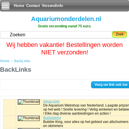
Home
Contact
Verzendinfo
Aquariumonderdelen.nl
Gratis verzending vanaf 75 euro.
Zoek
Wij hebben vakantie! Bestellingen worden
NIET verzonden!
>
Home
BackLinks
BackLinks
Voeg uw link ook toe
Aqua-rium
De Aquarium Webshop van Nederland. Laagste prijze
op het web ! Snelle levering ! Veilig winkelen en betale
! Elke dag diverse aanbiedingen en acties !
Bubbleking
Bubble King, voor alles op het gebied van afschuimers
en skimmers