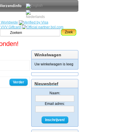
Verzendinfo
Zoek
zonden!
Winkelwagen
Uw winkelwagen is leeg
Verder
Nieuwsbrief
Naam:
Email adres:
Inschrijven!