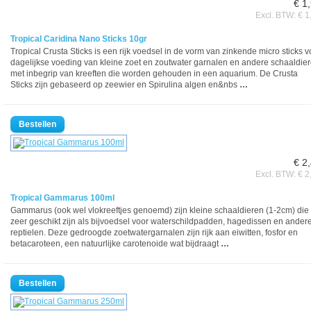
€ 1
Excl. BTW: € 1
Tropical Caridina Nano Sticks 10gr
Tropical Crusta Sticks is een rijk voedsel in de vorm van zinkende micro sticks v
dagelijkse voeding van kleine zoet en zoutwater garnalen en andere schaaldie
met inbegrip van kreeften die worden gehouden in een aquarium. De Crusta
Sticks zijn gebaseerd op zeewier en Spirulina algen en&nbs
…
€ 2
Excl. BTW: € 2
Tropical Gammarus 100ml
Gammarus (ook wel vlokreeftjes genoemd) zijn kleine schaaldieren (1-2cm) die
zeer geschikt zijn als bijvoedsel voor waterschildpadden, hagedissen en ander
reptielen. Deze gedroogde zoetwatergarnalen zijn rijk aan eiwitten, fosfor en
betacaroteen, een natuurlijke carotenoide wat bijdraagt
…