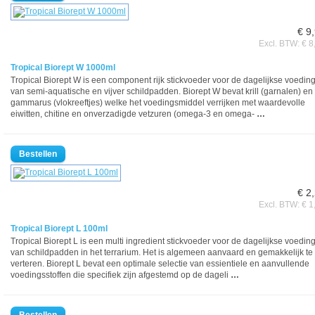
€ 9
Excl. BTW: € 8
Tropical Biorept W 1000ml
Tropical Biorept W is een component rijk stickvoeder voor de dagelijkse voedin
van semi-aquatische en vijver schildpadden. Biorept W bevat krill (garnalen) en
gammarus (vlokreeftjes) welke het voedingsmiddel verrijken met waardevolle
eiwitten, chitine en onverzadigde vetzuren (omega-3 en omega-
…
€ 2
Excl. BTW: € 1
Tropical Biorept L 100ml
Tropical Biorept L is een multi ingredient stickvoeder voor de dagelijkse voedin
van schildpadden in het terrarium. Het is algemeen aanvaard en gemakkelijk te
verteren. Biorept L bevat een optimale selectie van essientiele en aanvullende
voedingsstoffen die specifiek zijn afgestemd op de dageli
…