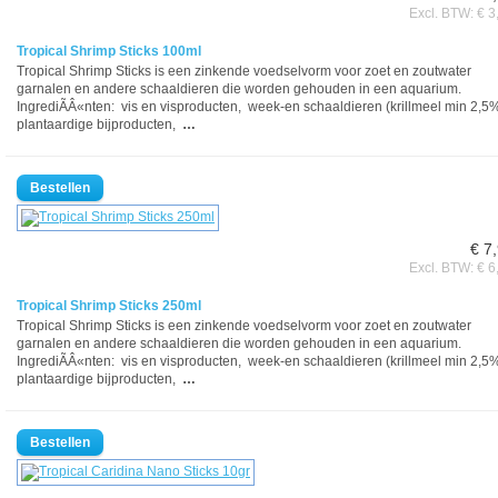
Excl. BTW: € 3
Tropical Shrimp Sticks 100ml
Tropical Shrimp Sticks is een zinkende voedselvorm voor zoet en zoutwater
garnalen en andere schaaldieren die worden gehouden in een aquarium.
IngrediÃÂ«nten: vis en visproducten, week-en schaaldieren (krillmeel min 2,5
plantaardige bijproducten,
…
€ 7
Excl. BTW: € 6
Tropical Shrimp Sticks 250ml
Tropical Shrimp Sticks is een zinkende voedselvorm voor zoet en zoutwater
garnalen en andere schaaldieren die worden gehouden in een aquarium.
IngrediÃÂ«nten: vis en visproducten, week-en schaaldieren (krillmeel min 2,5
plantaardige bijproducten,
…