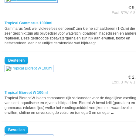
€ 9
Excl. BTW: € 8
Tropical Gammarus 1000ml
Gammarus (ook wel vlokreeftjes genoemd) zijn kleine schaaldieren (1-2cm) die
zeer geschikt zijn als bijvoedsel voor waterschildpadden, hagedissen en ander
reptielen. Deze gedroogde zoetwatergarnalen zijn rijk aan eiwitten, fosfor en
betacaroteen, een natuurlijke carotenoide wat bijdraagt
…
€ 2
Excl. BTW: € 1
Tropical Biorept W 100ml
Tropical Biorept W is een component rijk stickvoeder voor de dagelijkse voedin
van semi-aquatische en vijver schildpadden. Biorept W bevat krill (garnalen) en
gammarus (vlokreeftjes) welke het voedingsmiddel verrijken met waardevolle
eiwitten, chitine en onverzadigde vetzuren (omega-3 en omega-
…