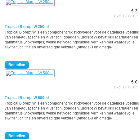
€ 3
Excl. BTW: € 3
Tropical Biorept W 250ml
Tropical Biorept W is een component rijk stickvoeder voor de dagelijkse voedin
van semi-aquatische en vijver schildpadden. Biorept W bevat krill (garnalen) en
gammarus (vlokreeftjes) welke het voedingsmiddel verrijken met waardevolle
eiwitten, chitine en onverzadigde vetzuren (omega-3 en omega-
…
€ 6
Excl. BTW: € 5
Tropical Biorept W 500ml
Tropical Biorept W is een component rijk stickvoeder voor de dagelijkse voedin
van semi-aquatische en vijver schildpadden. Biorept W bevat krill (garnalen) en
gammarus (vlokreeftjes) welke het voedingsmiddel verrijken met waardevolle
eiwitten, chitine en onverzadigde vetzuren (omega-3 en omega-
…