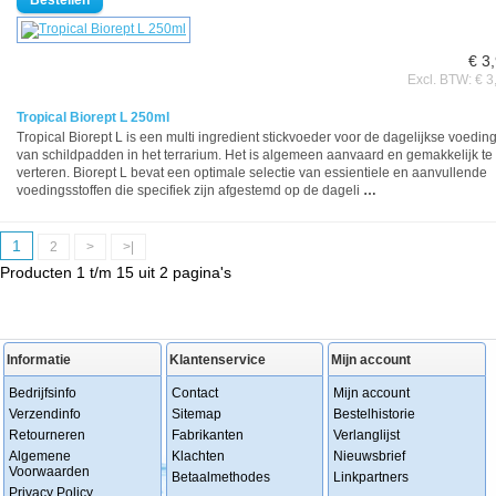
€ 3
Excl. BTW: € 3
Tropical Biorept L 250ml
Tropical Biorept L is een multi ingredient stickvoeder voor de dagelijkse voedin
van schildpadden in het terrarium. Het is algemeen aanvaard en gemakkelijk te
verteren. Biorept L bevat een optimale selectie van essientiele en aanvullende
voedingsstoffen die specifiek zijn afgestemd op de dageli
…
1
2
>
>|
Producten 1 t/m 15 uit 2 pagina's
Informatie
Klantenservice
Mijn account
Bedrijfsinfo
Contact
Mijn account
Verzendinfo
Sitemap
Bestelhistorie
Retourneren
Fabrikanten
Verlanglijst
Algemene
Klachten
Nieuwsbrief
Voorwaarden
Betaalmethodes
Linkpartners
Privacy Policy