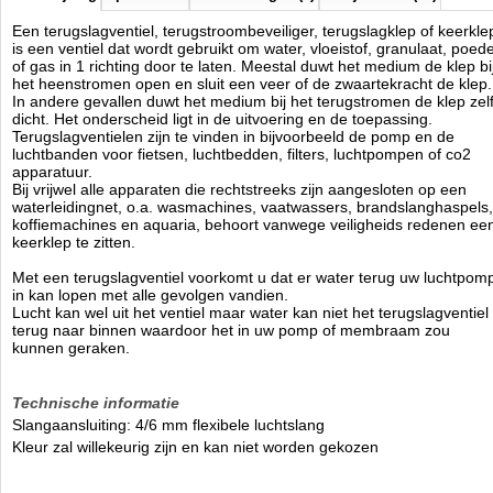
Een terugslagventiel, terugstroombeveiliger, terugslagklep of keerkle
is een ventiel dat wordt gebruikt om water, vloeistof, granulaat, poed
of gas in 1 richting door te laten. Meestal duwt het medium de klep bi
het heenstromen open en sluit een veer of de zwaartekracht de klep.
In andere gevallen duwt het medium bij het terugstromen de klep zel
dicht. Het onderscheid ligt in de uitvoering en de toepassing.
Terugslagventielen zijn te vinden in bijvoorbeeld de pomp en de
luchtbanden voor fietsen, luchtbedden, filters, luchtpompen of co2
apparatuur.
Bij vrijwel alle apparaten die rechtstreeks zijn aangesloten op een
waterleidingnet, o.a. wasmachines, vaatwassers, brandslanghaspels,
koffiemachines en aquaria, behoort vanwege veiligheids redenen ee
keerklep te zitten.
Met een terugslagventiel voorkomt u dat er water terug uw luchtpom
in kan lopen met alle gevolgen vandien.
Lucht kan wel uit het ventiel maar water kan niet het terugslagventiel 
terug naar binnen waardoor het in uw pomp of membraam zou
kunnen geraken.
Technische informatie
Slangaansluiting: 4/6 mm flexibele luchtslang
Kleur zal willekeurig zijn en kan niet worden gekozen