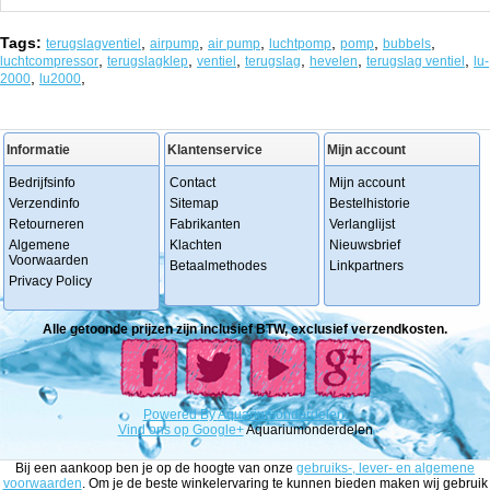
Tags:
,
,
,
,
,
,
terugslagventiel
airpump
air pump
luchtpomp
pomp
bubbels
,
,
,
,
,
,
luchtcompressor
terugslagklep
ventiel
terugslag
hevelen
terugslag ventiel
lu-
,
,
2000
lu2000
Informatie
Klantenservice
Mijn account
Bedrijfsinfo
Contact
Mijn account
Verzendinfo
Sitemap
Bestelhistorie
Retourneren
Fabrikanten
Verlanglijst
Algemene
Klachten
Nieuwsbrief
Voorwaarden
Betaalmethodes
Linkpartners
Privacy Policy
Alle getoonde prijzen zijn inclusief BTW, exclusief verzendkosten.
Powered
By
Aquariumonderdelen.
Vind ons op Google+
Aquariumonderdelen
Bij een aankoop ben je op de hoogte van onze
gebruiks-, lever- en algemene
voorwaarden
. Om je de beste winkelervaring te kunnen bieden maken wij gebruik