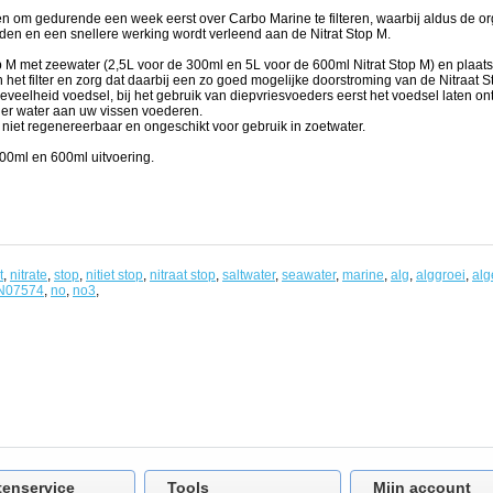
n om gedurende een week eerst over Carbo Marine te filteren, waarbij aldus de or
n en een snellere werking wordt verleend aan de Nitrat Stop M.
p M met zeewater (2,5L voor de 300ml en 5L voor de 600ml Nitrat Stop M) en plaats
an het filter en zorg dat daarbij een zo goed mogelijke doorstroming van de Nitraat 
veelheid voedsel, bij het gebruik van diepvriesvoeders eerst het voedsel laten o
er water aan uw vissen voederen.
s niet regenereerbaar en ongeschikt voor gebruik in zoetwater.
300ml en 600ml uitvoering.
t
,
nitrate
,
stop
,
nitiet stop
,
nitraat stop
,
saltwater
,
seawater
,
marine
,
alg
,
alggroei
,
alg
N07574
,
no
,
no3
,
tenservice
Tools
Mijn account