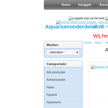
Home
Inloggen
Acco
Aquariumonderdelen.nl
Wij he
Home
>
Algen
>
W
Merken
Home
A
Algen
Waterbeha
Aquatic
Categorieën
Nature
Nitrate
Alle producten
Stop
M
Zeewater
Achterwanden
600ml
Algen
Aquaria
Aquariums