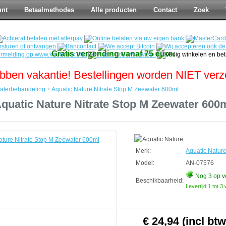
unt
Betaalmethodes
Alle producten
Contact
Zoek
Gratis verzending vanaf 75 euro.
bben vakantie! Bestellingen worden NIET ver
aterbehandeling
>
Aquatic Nature Nitrate Stop M Zeewater 600ml
quatic Nature Nitrate Stop M Zeewater 600
ndeling
Merk:
Aquatic Natur
Model:
AN-07576
Nog 3
op v
Beschikbaarheid:
Levertijd 1 tot 
€ 24,94 (incl btw