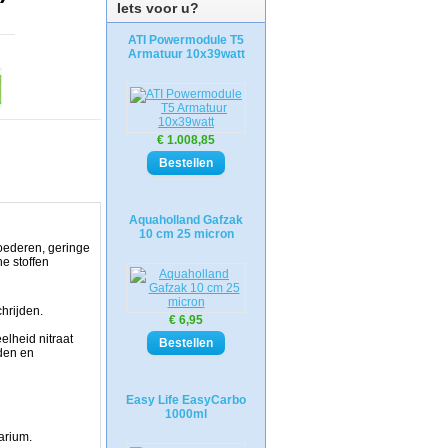
Iets voor u?
ATI Powermodule T5
Armatuur 10x39watt
€ 1.008,85
Aquaholland Gafzak
10 cm 25 micron
voederen, geringe
e stoffen
chrijden.
€ 6,95
lheid nitraat
den en
Easy Life EasyCarbo
1000ml
uarium.