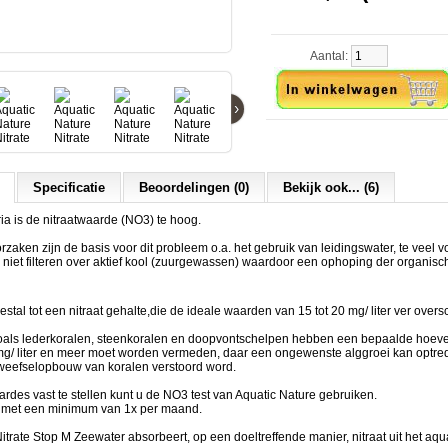
Aantal:
›
Specificatie
Beoordelingen (0)
Bekijk ook... (6)
ia is de nitraatwaarde (NO3) te hoog.
zaken zijn de basis voor dit probleem o.a. het gebruik van leidingswater, te veel 
 niet filteren over aktief kool (zuurgewassen) waardoor een ophoping der organisch
eestal tot een nitraat gehalte,die de ideale waarden van 15 tot 20 mg/ liter ver overs
oals lederkoralen, steenkoralen en doopvontschelpen hebben een bepaalde hoevee
mg/ liter en meer moet worden vermeden, daar een ongewenste alggroei kan optre
e weefselopbouw van koralen verstoord word.
rdes vast te stellen kunt u de NO3 test van Aquatic Nature gebruiken.
 met een minimum van 1x per maand.
itrate Stop M Zeewater absorbeert, op een doeltreffende manier, nitraat uit het aq