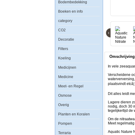
Bodembedekking
Aquatic
Nature
Boeken en info
Nitrate
Stop
category
M
Zeewater
CO2
600ml
‹
Decoratie
Filters
Omschrijving
Koeling
In
In vele zeeaquar
Medicijnen
vele
zeeaquaria
Verscheidene oor
Medicine
is
waterverversing,
de
plaatsvindt etcâ¦
Meet- en Regel
nitraatwaarde
(NO3)
Dit alles leidt m
Osmose
te
hoog.
Lagere dieren z
Overig
nodig, doch 30 
Verscheidene
tegelijkertijd d
oorzaken
Planten en Koralen
zijn
Om de nitraatwaa
de
Meet regelmatig
Pompen
basis
voor
Aquatic Nature N
Terraria
dit