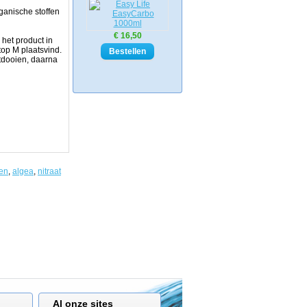
ganische stoffen
€ 16,50
 het product in
Stop M plaatsvind.
ntdooien, daarna
en
,
algea
,
nitraat
Al onze sites