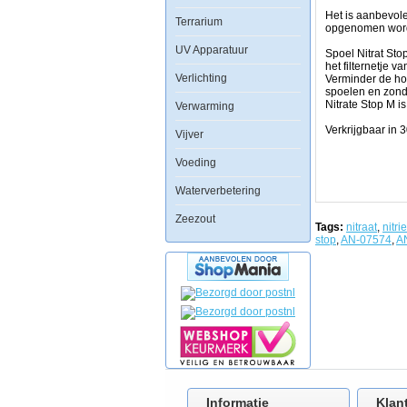
probleem
Het is aanbevole
Terrarium
o.a.
opgenomen worde
het
gebruik
UV Apparatuur
Spoel Nitrat Sto
van
het filternetje v
leidingswater,
Verlichting
Verminder de hoe
te
spoelen en zond
veel
Nitrate Stop M i
Verwarming
voederen,
geringe
Verkrijgbaar in 
Vijver
waterverversing,
niet
filteren
Voeding
over
aktief
Waterverbetering
kool
(zuurgewassen)
Zeezout
waardoor
Tags:
nitraat
,
nitrie
een
stop
,
AN-07574
,
A
ophoping
der
organische
stoffen
plaatsvindt
etcÃ¢ÂÂ¦
Dit
alles
leidt
meestal
tot
Informatie
Klan