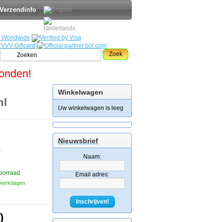
Verzendinfo
Zoek
zonden!
Winkelwagen
ml
Uw winkelwagen is leeg
Nieuwsbrief
e
Naam:
oorraad
Email adres:
3 werkdagen
Inschrijven!
)