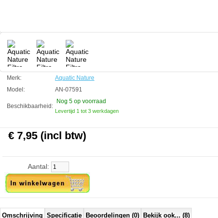
Technische informatie
Afmeting 23 x 15 cm
Aquatic Nature
Manufactured by:
Aquatic Nature
Model:
AN-07591
Product ID:
5413946075912
3.2
232
7.95
7.95
2026-08-26
5
New
Available from:
Aquariumonderdelen.nl
Merk:
Aquatic Nature
Model:
AN-07591
Nog 5
op voorraad
Beschikbaarheid:
Levertijd 1 tot 3 werkdagen
€ 7,95 (incl btw)
Aantal:
Omschrijving
Specificatie
Beoordelingen (0)
Bekijk ook... (8)