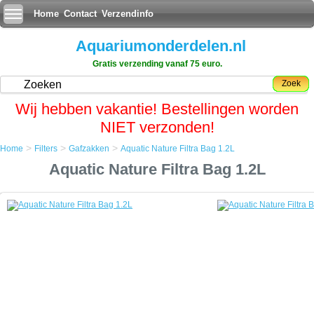
Home
Contact
Verzendinfo
Aquariumonderdelen.nl
Gratis verzending vanaf 75 euro.
Zoek
Wij hebben vakantie! Bestellingen worden
NIET verzonden!
>
>
>
Home
Filters
Gafzakken
Aquatic Nature Filtra Bag 1.2L
Home
Aquatic Nature Filtra Bag 1.2L
Filters
Gafzakken
Aquatic Nature Filtra Bag 1.2L
Aquatic Nature Filtra Bag 1.2L
Nylonzakje met rits-sluiting. Super resistent en herbruikbaar.
Voor alle filtermediums.
Toepasbaar in zoet- en zeewater.
Ideaal voor bij het gebruik van keramische pijpjes, actieve kool en vele
andere filtermedia.