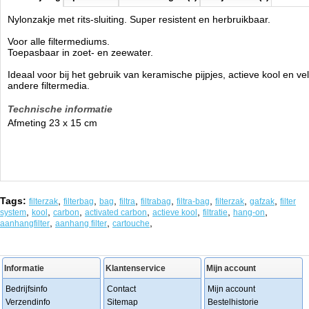
Nylonzakje met rits-sluiting. Super resistent en herbruikbaar.
Voor alle filtermediums.
Toepasbaar in zoet- en zeewater.
Ideaal voor bij het gebruik van keramische pijpjes, actieve kool en ve
andere filtermedia.
Technische informatie
Afmeting 23 x 15 cm
Tags:
,
,
,
,
,
,
,
,
filterzak
filterbag
bag
filtra
filtrabag
filtra-bag
filterzak
gafzak
filter
,
,
,
,
,
,
,
system
kool
carbon
activated carbon
actieve kool
filtratie
hang-on
,
,
,
aanhangfilter
aanhang filter
cartouche
Informatie
Klantenservice
Mijn account
Bedrijfsinfo
Contact
Mijn account
Verzendinfo
Sitemap
Bestelhistorie