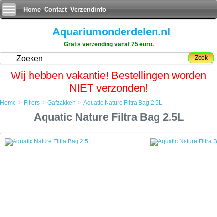
Home
Contact
Verzendinfo
Aquariumonderdelen.nl
Gratis verzending vanaf 75 euro.
Zoek
Wij hebben vakantie! Bestellingen worden
NIET verzonden!
>
>
>
Home
Filters
Gafzakken
Aquatic Nature Filtra Bag 2.5L
Home
Aquatic Nature Filtra Bag 2.5L
Filters
Gafzakken
Aquatic Nature Filtra Bag 2.5L
Aquatic Nature Filtra Bag 2.5L
Nylonzakje met rits-sluiting. Super resistent en herbruikbaar.
Voor alle filtermediums.
Toepasbaar in zoet- en zeewater.
Ideaal voor bij het gebruik van keramische pijpjes, actieve kool en vele
andere filtermedia.