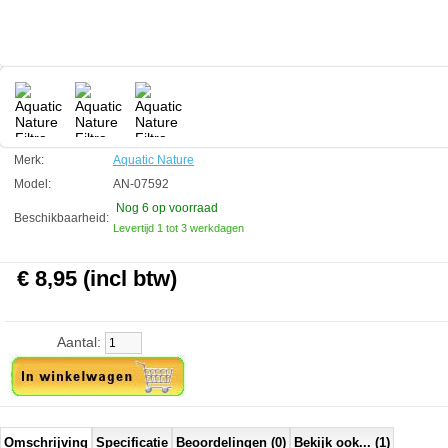
Technische informatie
Afmeting 29 x 20.5 cm
Aquatic Nature
Manufactured by:
Aquatic Nature
Model:
AN-07592
Product ID:
5413946075929
3
207
8.95
8.95
2026-08-24
6
New
Available from:
Aquariumonderdelen.nl
Merk:
Aquatic Nature
Model:
AN-07592
Nog 6
op voorraad
Beschikbaarheid:
Levertijd 1 tot 3 werkdagen
€ 8,95 (incl btw)
Aantal:
Omschrijving
Specificatie
Beoordelingen (0)
Bekijk ook... (1)