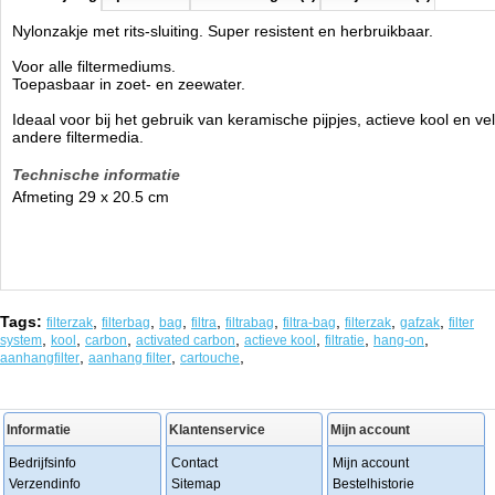
Nylonzakje met rits-sluiting. Super resistent en herbruikbaar.
Voor alle filtermediums.
Toepasbaar in zoet- en zeewater.
Ideaal voor bij het gebruik van keramische pijpjes, actieve kool en ve
andere filtermedia.
Technische informatie
Afmeting 29 x 20.5 cm
Tags:
,
,
,
,
,
,
,
,
filterzak
filterbag
bag
filtra
filtrabag
filtra-bag
filterzak
gafzak
filter
,
,
,
,
,
,
,
system
kool
carbon
activated carbon
actieve kool
filtratie
hang-on
,
,
,
aanhangfilter
aanhang filter
cartouche
Informatie
Klantenservice
Mijn account
Bedrijfsinfo
Contact
Mijn account
Verzendinfo
Sitemap
Bestelhistorie