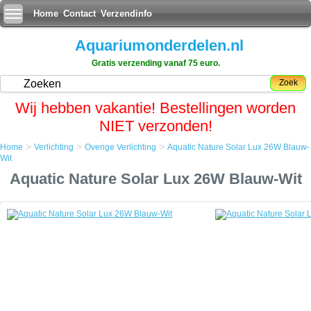
Home
Contact
Verzendinfo
Aquariumonderdelen.nl
Gratis verzending vanaf 75 euro.
Zoek
Wij hebben vakantie! Bestellingen worden
NIET verzonden!
>
>
>
Home
Verlichting
Overige Verlichting
Aquatic Nature Solar Lux 26W Blauw-
Home
Wit
Verlichting
Aquatic Nature Solar Lux 26W Blauw-Wit
Overige Verlichting
Aquatic Nature Solar Lux 26W Blauw-Wit
Aquatic Nature Solar Lux 26W Blauw-Wit
De perfecte PL verlichting voor al uw aquarium of het nu zoetwater of
zeewater aquaria zijn, zelfs in het terrarium zal de lamp zijn werk
doen.
Aquatic Nature heeft de Solar Lux verlichting speciaal ontwikkeld voor
de Aquatic Nature Solar verlichtingssystemen.
Door gebruik van een combinatie van lampen kunt u vele visuele