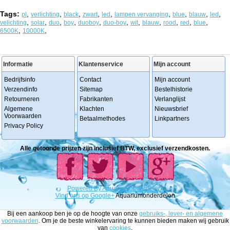
Tags:
,
,
,
,
,
,
,
,
,
pl
verlichting
black
zwart
led
lampen vervanging
blue
blauw
led
,
,
,
,
,
,
,
,
,
,
,
velichting
solar
duo
boy
duoboy
duo-boy
wit
blauw
rood
red
blue
,
,
6500K
10000K
Informatie
Klantenservice
Mijn account
Bedrijfsinfo
Contact
Mijn account
Verzendinfo
Sitemap
Bestelhistorie
Retourneren
Fabrikanten
Verlanglijst
Algemene
Klachten
Nieuwsbrief
Voorwaarden
Betaalmethodes
Linkpartners
Privacy Policy
Alle getoonde prijzen zijn inclusief BTW, exclusief verzendkosten.
Powered
By
Aquariumonderdelen.
Vind ons op Google+
Aquariumonderdelen
Bij een aankoop ben je op de hoogte van onze
gebruiks-, lever- en algemene
voorwaarden
. Om je de beste winkelervaring te kunnen bieden maken wij gebruik
van
cookies
.