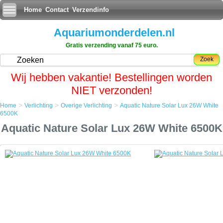
Home
Contact
Verzendinfo
Aquariumonderdelen.nl
Gratis verzending vanaf 75 euro.
Zoek
Wij hebben vakantie! Bestellingen worden
NIET verzonden!
>
>
>
Home
Verlichting
Overige Verlichting
Aquatic Nature Solar Lux 26W White
Home
6500K
Verlichting
Aquatic Nature Solar Lux 26W White 6500K
Overige Verlichting
Aquatic Nature Solar Lux 26W White 6500K
Aquatic Nature Solar Lux 26W White 6500K
De perfecte PL verlichting voor al uw aquarium of het nu zoetwater of
zeewater aquaria zijn, zelfs in het terrarium zal de lamp zijn werk
doen.
Aquatic Nature heeft de Solar Lux verlichting speciaal ontwikkeld voor
de Aquatic Nature Solar verlichtingssystemen.
Door gebruik van een combinatie van lampen kunt u vele visuele