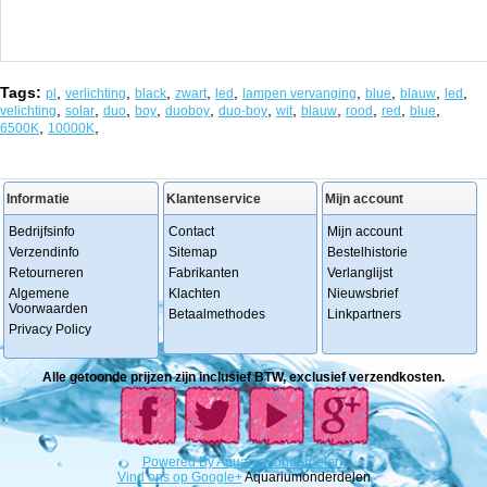
Tags:
,
,
,
,
,
,
,
,
,
pl
verlichting
black
zwart
led
lampen vervanging
blue
blauw
led
,
,
,
,
,
,
,
,
,
,
,
velichting
solar
duo
boy
duoboy
duo-boy
wit
blauw
rood
red
blue
,
,
6500K
10000K
Informatie
Klantenservice
Mijn account
Bedrijfsinfo
Contact
Mijn account
Verzendinfo
Sitemap
Bestelhistorie
Retourneren
Fabrikanten
Verlanglijst
Algemene
Klachten
Nieuwsbrief
Voorwaarden
Betaalmethodes
Linkpartners
Privacy Policy
Alle getoonde prijzen zijn inclusief BTW, exclusief verzendkosten.
Powered
By
Aquariumonderdelen.
Vind ons op Google+
Aquariumonderdelen