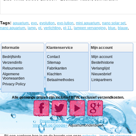
Tags:
,
,
,
,
,
,
aquarium
evo
evolution
evo-lution
mini aquarium
nano solar set
,
,
,
,
,
,
,
,
nano aquarium
lamp
pl
verlichting
pl-11
lampen vervanging
blue
blauw
Informatie
Klantenservice
Mijn account
Bedrijfsinfo
Contact
Mijn account
Verzendinfo
Sitemap
Bestelhistorie
Retourneren
Fabrikanten
Verlanglijst
Algemene
Klachten
Nieuwsbrief
Voorwaarden
Betaalmethodes
Linkpartners
Privacy Policy
Alle getoonde prijzen zijn inclusief BTW, exclusief verzendkosten.
Powered
By
Aquariumonderdelen.
Vind ons op Google+
Aquariumonderdelen