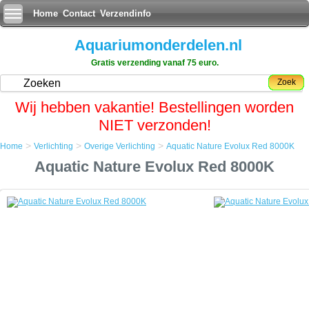
Home
Contact
Verzendinfo
Aquariumonderdelen.nl
Gratis verzending vanaf 75 euro.
Zoek
Wij hebben vakantie! Bestellingen worden
NIET verzonden!
>
>
>
Home
Verlichting
Overige Verlichting
Aquatic Nature Evolux Red 8000K
Home
Aquatic Nature Evolux Red 8000K
Verlichting
Overige Verlichting
Aquatic Nature Evolux Red 8000K
Aquatic Nature Evolux Red 8000K
De Evolution bevat 2 PL 11 watt lampen van het type Evolux 6500 K.
Deze zijn speciaal ter bevordering van de plantengroei ontworpen.
Om een goed plant ingroei ritme te houden en hiermee de biologische
kringloop te bevorderen, adviseert Aquatic Nature volgend
verlichtingsschema :
Week 1: Beide lampen 6 uur per dag.
Week 2: Beide lampen 7 uur per dag.
Week 3: Beide lampen 8 uur per dag.