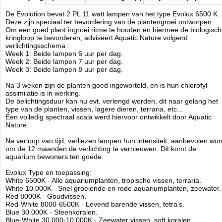
De Evolution bevat 2 PL 11 watt lampen van het type Evolux 6500 K.
Deze zijn speciaal ter bevordering van de plantengroei ontworpen.
Om een goed plant ingroei ritme te houden en hiermee de biologisc
kringloop te bevorderen, adviseert Aquatic Nature volgend
verlichtingsschema :
Week 1: Beide lampen 6 uur per dag.
Week 2: Beide lampen 7 uur per dag.
Week 3: Beide lampen 8 uur per dag.
Na 3 weken zijn de planten goed ingeworteld, en is hun chlorofyl
assimilatie is in werking.
De belichtingsduur kan nu evt. verlengd worden, dit naar gelang het
type van de planten, vissen, lagere dieren, terraria, etc...
Een volledig spectraal scala werd hiervoor ontwikkelt door Aquatic
Nature.
Na verloop van tijd, verliezen lampen hun intensiteit, aanbevolen wor
om de 12 maanden de verlichting te vernieuwen. Dit komt de
aquarium bewoners ten goede.
Evolux Type en toepassing:
White 6500K - Alle aquariumplanten, tropische vissen, terraria.
White 10.000K - Snel groeiende en rode aquariumplanten, zeewater.
Red 8000K - Goudvissen.
Red-White 8000-6500K - Levend barende vissen, tetra's.
Blue 30.000K - Steenkoralen.
Blue-White 30.000-10.000K - Zeewater vissen, soft koralen.