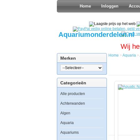
Home
Inloggen
Acco
Aquariumonderdelen.nl
Wij he
Home
>
Aquaria
>
Merken
Home
Aquaria
Aquatic
Nature
Categorieën
Evolution
Deep
Alle producten
Brown
Achterwanden
Algen
Aquaria
Aquatic
Aquariums
Nature
Evolution