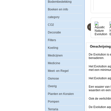
Bodembedekking
Deep
Brown
Boeken en info
category
CO2
‹
De
Decoratie
Evolution
is
Filters
een
functioneel
Omschrijving
en
Koeling
eigentijds
mini
De Evolution is 
Medicijnen
aquarium,
benaderen.
ontworpen
Medicine
om
Het Evolution a
individuele
met een minimu
Meet- en Regel
biotopen
zo
Het Evolution aq
Osmose
dicht
mogelijk
te
Overig
Een waaier van f
benaderen.
waarden en een 
Planten en Koralen
Het Evolution
Ook de verlichti
aquarium
Pompen
kan
De Evolution aq
probleemloos
Terraria