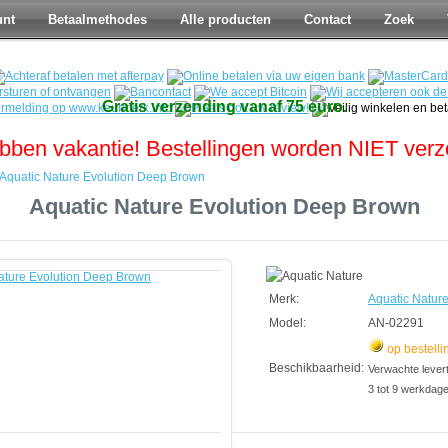
unt
Betaalmethodes
Alle producten
Contact
Zoek
Gratis verzending vanaf 75 euro.
bben vakantie! Bestellingen worden NIET ver
Aquatic Nature Evolution Deep Brown
Aquatic Nature Evolution Deep Brown
Merk:
Aquatic Natur
Model:
AN-02291
op bestelli
Beschikbaarheid:
Verwachte leverti
3 tot 9 werkdag