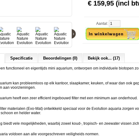
€ 159,95 (incl bt
Aantal:
›
Specificatie
Beoordelingen (0)
Bekijk ook... (17)
een functioneel en eigentijds mini aquarium, ontworpen om individuele biotopen zo 
quarium kan probleemloos op elk kantoor, slaapkamer, keuken, of waar dan ook ge
m aan voorzieningen.
uarium heeft een zeer efficient ingebouwd filter met een minimum aan onderhoud.
ilter materialen (Evo-Mat) ontwikkeld speciaal voor de Evolution aquaria zorgen v
schoon en helder water.
ng biedt vele mogelijkheden, waarbij zowel koud-, tropisch- en zeewater vissen zich
uaria voldoen aan alle voorgeschreven veiligheids normen.