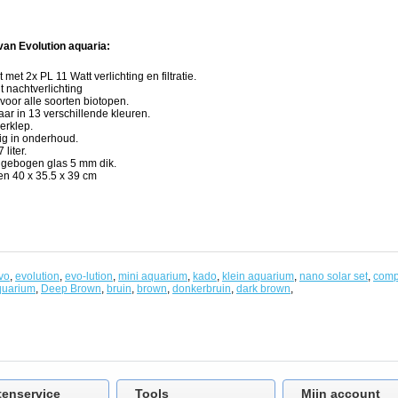
an Evolution aquaria:
met 2x PL 11 Watt verlichting en filtratie.
 nachtverlichting
voor alle soorten biotopen.
aar in 13 verschillende kleuren.
erklep.
g in onderhoud.
liter.
t gebogen glas 5 mm dik.
en 40 x 35.5 x 39 cm
vo
,
evolution
,
evo-lution
,
mini aquarium
,
kado
,
klein aquarium
,
nano solar set
,
comp
quarium
,
Deep Brown
,
bruin
,
brown
,
donkerbruin
,
dark brown
,
tenservice
Tools
Mijn account