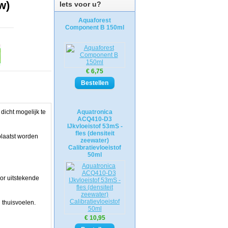
w)
Iets voor u?
Aquaforest
Component B 150ml
€ 6,75
dicht mogelijk te
Aquatronica
ACQ410-D3
IJkvloeistof 53mS -
fles (densiteit
plaatst worden
zeewater)
Calibratievloeistof
50ml
oor uitstekende
 thuisvoelen.
€ 10,95