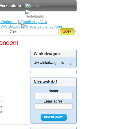
Verzendinfo
Zoek
zonden!
Winkelwagen
Uw winkelwagen is leeg
Nieuwsbrief
e
Naam:
ng
Email adres:
jd:
en
Inschrijven!