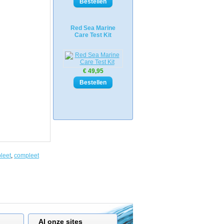
Red Sea Marine
Care Test Kit
€ 49,95
leet
,
compleet
Al onze sites