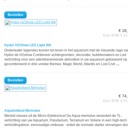
€ 18
Excl. BTW: € 15
Hydor H2Show LED Light Wit
Onderwater legendes komen tot leven in het aquarium met de nieuwste rage va
Hydor de H2show Combineer achtergronden, decoratie, bubblemakers en Led
verlichting voor een adembenemende atmosfeer in uw aquarium gebaseerd op 
gecombineerd in drie unieke themas: Magic World, Atlantis en Lost Civil
…
€ 74
Excl. BTW: € 61
Aquaholland Memolux
Wereld nieuws uit de Micro-Elektronica! De Aqua-memolux verandert de TL-
verlichting van uw Aquarium, Paludarium, Terrarium en Voliere in een high-tech
verlichtingsbron. eenvoudige ombouw - enkel de normale starter vervangen do