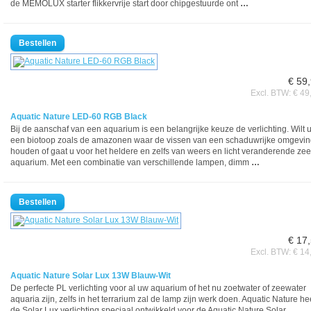
de MEMOLUX starter flikkervrije start door chipgestuurde ont
…
€ 59
Excl. BTW: € 49
Aquatic Nature LED-60 RGB Black
Bij de aanschaf van een aquarium is een belangrijke keuze de verlichting. Wilt 
een biotoop zoals de amazonen waar de vissen van een schaduwrijke omgevi
houden of gaat u voor het heldere en zelfs van weers en licht veranderende zee
aquarium. Met een combinatie van verschillende lampen, dimm
…
€ 17
Excl. BTW: € 14
Aquatic Nature Solar Lux 13W Blauw-Wit
De perfecte PL verlichting voor al uw aquarium of het nu zoetwater of zeewater
aquaria zijn, zelfs in het terrarium zal de lamp zijn werk doen. Aquatic Nature he
de Solar Lux verlichting speciaal ontwikkeld voor de Aquatic Nature Solar