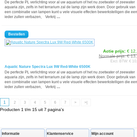
De perfecte PL verlichting voor al uw aquarium of het nu zoetwater of zeewater
aquaria zijn, zelfs in het terrarium zal de lamp zijn werk doen. Door gebruik van
een combinatie van lampen kunt u vele visuele effecten bewerkstelligen die ee
ieder zullen verbazen, Verkrij
…
Actie prijs:
€ 12
Normale prijs: € 13
Excl. BTW: € 10
Aquatic Nature Spectra Lux 9W Red-White 6500K
De perfecte PL verlichting voor al uw aquarium of het nu zoetwater of zeewater
aquaria zijn, zelfs in het terrarium zal de lamp zijn werk doen. Door gebruik van
een combinatie van lampen kunt u vele visuele effecten bewerkstelligen die ee
ieder zullen verbazen, Verkrij
…
1
2
3
4
5
6
7
>
>|
Producten 1 t/m 15 uit 7 pagina's
Informatie
Klantenservice
Mijn account