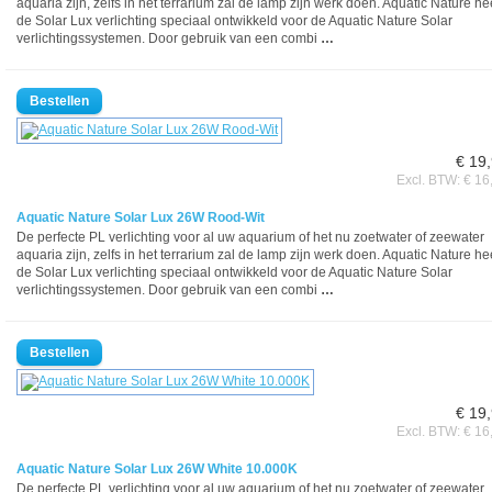
aquaria zijn, zelfs in het terrarium zal de lamp zijn werk doen. Aquatic Nature he
de Solar Lux verlichting speciaal ontwikkeld voor de Aquatic Nature Solar
verlichtingssystemen. Door gebruik van een combi
…
€ 19
Excl. BTW: € 16
Aquatic Nature Solar Lux 26W Rood-Wit
De perfecte PL verlichting voor al uw aquarium of het nu zoetwater of zeewater
aquaria zijn, zelfs in het terrarium zal de lamp zijn werk doen. Aquatic Nature he
de Solar Lux verlichting speciaal ontwikkeld voor de Aquatic Nature Solar
verlichtingssystemen. Door gebruik van een combi
…
€ 19
Excl. BTW: € 16
Aquatic Nature Solar Lux 26W White 10.000K
De perfecte PL verlichting voor al uw aquarium of het nu zoetwater of zeewater