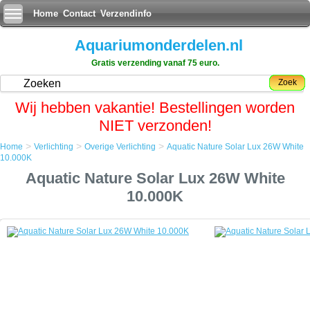
Home
Contact
Verzendinfo
Aquariumonderdelen.nl
Gratis verzending vanaf 75 euro.
Zoek
Wij hebben vakantie! Bestellingen worden
NIET verzonden!
>
>
>
Home
Verlichting
Overige Verlichting
Aquatic Nature Solar Lux 26W White
Home
10.000K
Verlichting
Aquatic Nature Solar Lux 26W White
Overige Verlichting
Aquatic Nature Solar Lux 26W White 10.000K
10.000K
Aquatic Nature Solar Lux 26W White 10.000K
De perfecte PL verlichting voor al uw aquarium of het nu zoetwater of
zeewater aquaria zijn, zelfs in het terrarium zal de lamp zijn werk
doen.
Aquatic Nature heeft de Solar Lux verlichting speciaal ontwikkeld voor
de Aquatic Nature Solar verlichtingssystemen.
Door gebruik van een combinatie van lampen kunt u vele visuele