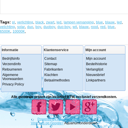
Tags:
,
,
,
,
,
,
,
,
,
pl
verlichting
black
zwart
led
lampen vervanging
blue
blauw
led
,
,
,
,
,
,
,
,
,
,
,
velichting
solar
duo
boy
duoboy
duo-boy
wit
blauw
rood
red
blue
,
,
6500K
10000K
Informatie
Klantenservice
Mijn account
Bedrijfsinfo
Contact
Mijn account
Verzendinfo
Sitemap
Bestelhistorie
Retourneren
Fabrikanten
Verlanglijst
Algemene
Klachten
Nieuwsbrief
Voorwaarden
Betaalmethodes
Linkpartners
Privacy Policy
Alle getoonde prijzen zijn inclusief BTW, exclusief verzendkosten.
Powered
By
Aquariumonderdelen.
Vind ons op Google+
Aquariumonderdelen