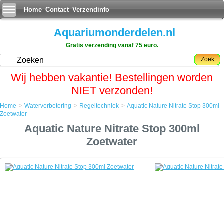
Home
Contact
Verzendinfo
Aquariumonderdelen.nl
Gratis verzending vanaf 75 euro.
Zoek
Wij hebben vakantie! Bestellingen worden
NIET verzonden!
>
>
>
Home
Waterverbetering
Regeltechniek
Aquatic Nature Nitrate Stop 300ml
Home
Zoetwater
Waterverbetering
Aquatic Nature Nitrate Stop 300ml
Regeltechniek
Aquatic Nature Nitrate Stop 300ml Zoetwater
Zoetwater
Aquatic Nature Nitrate Stop 300ml Zoetwater
Filtert uw aquariumwater tegen Nitraten en geeft een schoon en
helder aquarium.
Nitraat is de hoogst geoxydeerde fase in de stikstofkringloop. Op vele
plaatsen is dit in het leidingwater aanwezig.
Door voedering en afbraakstoffen van de vissen ontstaat eveneens