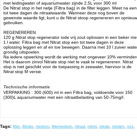
met leidingwater of aquariumwater zijnde 2,5L voor 300 ml
De Nitrat stop in het netje (Filtra bag) in de filter leggen. Meet na een
tot twee dagen de nitraatwaarde. Wanneer deze nog boven de
gewenste waarde ligt, kunt u de Nitrat stoop regenereren en opnieu
gebruiken.
REGENEREREN
120 g Nitrat stop regenerator iode vrij zout oplossen in een beker me
1 l water. Filtra bag met Nitrat stop een tot twee dagen in deze
oplossing leggen en af en toe bewegen. Daarna met 10 l zuiver wate
grondig uitspoelen.
Na iedere opwerking wordt de werking met ongeveer 10% verminder
Het is daarom zinvol Nitrate stop niet te vaak te regenereren. Nitrat
stop is niet geschikt voor de toepassing in zeewater, hiervoor is de
Nitrat stop M versie.
Technische informatie
VERPAKKING : 300 (600) ml in een Filtra bag, voldoende voor 150
(300)L aquariumwater met een nitraatbelasting van 50-75mg/l.
Tags:
,
,
,
,
,
,
,
,
,
filter
filtratie
medium
filtermedium
nitraat
nitriet
nitrate
nitraten
no3