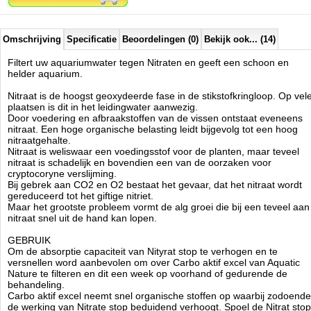
Na iedere opwerking wordt de werking met ongeveer 10% verminderd.
Het is daarom zinvol Nitrate stop niet te vaak te regenereren. Nitrat
stop is niet geschikt voor de toepassing in zeewater, hiervoor is de
Nitrat stop M versie.
Omschrijving
Specificatie
Beoordelingen (0)
Bekijk ook... (14)
Filtert uw aquariumwater tegen Nitraten en geeft een schoon en
Technische informatie
helder aquarium.
VERPAKKING : 300 (600) ml in een Filtra bag, voldoende voor 150
(300)L aquariumwater met een nitraatbelasting van 50-75mg/l.
Nitraat is de hoogst geoxydeerde fase in de stikstofkringloop. Op vel
plaatsen is dit in het leidingwater aanwezig.
Aquatic Nature
Door voedering en afbraakstoffen van de vissen ontstaat eveneens
Manufactured by:
Aquatic Nature
nitraat. Een hoge organische belasting leidt bijgevolg tot een hoog
Model:
AN-07570
nitraatgehalte.
Product ID:
5413946075707
Nitraat is weliswaar een voedingsstof voor de planten, maar teveel
4.4
200
16.95
16.95
2026-08-17
Pre-
Available from:
Aquariumonderdelen.nl
nitraat is schadelijk en bovendien een van de oorzaken voor
Order
New
cryptocoryne verslijming.
Bij gebrek aan CO2 en O2 bestaat het gevaar, dat het nitraat wordt
gereduceerd tot het giftige nitriet.
Maar het grootste probleem vormt de alg groei die bij een teveel aan
nitraat snel uit de hand kan lopen.
GEBRUIK
Om de absorptie capaciteit van Nityrat stop te verhogen en te
versnellen word aanbevolen om over Carbo aktif excel van Aquatic
Nature te filteren en dit een week op voorhand of gedurende de
behandeling.
Carbo aktif excel neemt snel organische stoffen op waarbij zodoende
de werking van Nitrate stop beduidend verhoogt. Spoel de Nitrat stop