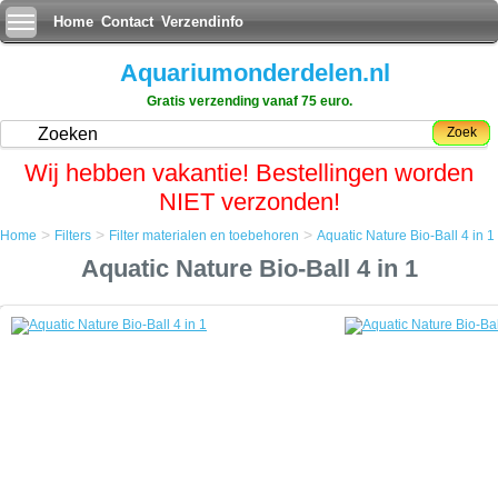
Home
Contact
Verzendinfo
Aquariumonderdelen.nl
Gratis verzending vanaf 75 euro.
Zoek
Wij hebben vakantie! Bestellingen worden
NIET verzonden!
>
>
>
Home
Filters
Filter materialen en toebehoren
Aquatic Nature Bio-Ball 4 in 1
Home
Aquatic Nature Bio-Ball 4 in 1
Filters
Filter materialen en toebehoren
Aquatic Nature Bio-Ball 4 in 1
Aquatic Nature Bio-Ball 4 in 1
Filtermedium met 4 eigenschappen nl. biologische filtratie,
zuurstofvoorziening, denitrificatie en oxidatie.
Uitstekend geschikt voor het gebruik in droog-nat filtersystemen.
50 stuks
Technische informatie