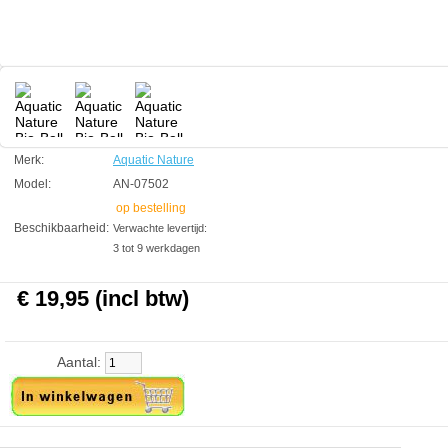
Inhoud: 50 stuks
Aquatic Nature
Manufactured by:
Aquatic Nature
Model:
AN-07502
Product ID:
4
271
19.95
19.95
2026-08-18
Pre-
Available from:
Aquariumonderdelen.nl
Order
New
Merk:
Aquatic Nature
Model:
AN-07502
op bestelling
Beschikbaarheid:
Verwachte levertijd:
3 tot 9 werkdagen
€ 19,95 (incl btw)
Aantal: