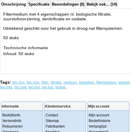
Omschrijving
Specificatie
Beoordelingen (0)
Bekijk ook... (14)
Filtermedium met 4 eigenschappen nl. biologische filtratie,
zuurstofvoorziening, denitrificatie en oxidatie.
Uitstekend geschikt voor het gebruik in droog-nat filtersystemen.
50 stuks
Technische informatie
Inhoud: 50 stuks
Tags:
,
,
,
,
,
,
,
,
bio ring
bio-ring
filter
filtratie
medium
bioballen
filtermedium
bioball
,
,
,
,
,
bio-ball
bio ball
bio-bal
bio bal
biobal
Informatie
Klantenservice
Mijn account
Bedrijfsinfo
Contact
Mijn account
Verzendinfo
Sitemap
Bestelhistorie
Retourneren
Fabrikanten
Verlanglijst