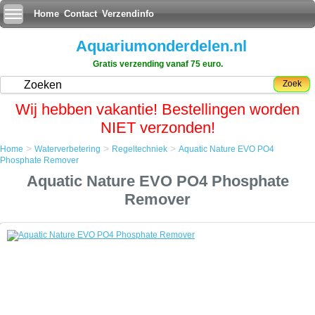
Home
Contact
Verzendinfo
Aquariumonderdelen.nl
Gratis verzending vanaf 75 euro.
Zoek
Wij hebben vakantie! Bestellingen worden
NIET verzonden!
>
>
>
Home
Waterverbetering
Regeltechniek
Aquatic Nature EVO PO4
Home
Phosphate Remover
Waterverbetering
Aquatic Nature EVO PO4 Phosphate
Regeltechniek
Aquatic Nature EVO PO4 Phosphate Remover
Remover
Aquatic Nature EVO PO4 Phosphate Remover
Fosfaat verwijder mat + fijn filter vlies. Uit de Aquatic Nature EVO serie.
Filtert uw aquariumwater tegen phosphate en geeft een schoon en
helder aquarium.
Speciaal ontworpen voor de Aquatic Nature Evolution aquaria en filters
maar ook bruikbaar in vele andere interne en externe filters.