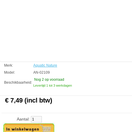
Alle Evo-mat filtermaterialen geven na verzadiging geen opgenomen
stoffen af.
Technische informatie
Afmeting 280 x 120 x15 mm
Aquatic Nature
Manufactured by:
Aquatic Nature
Model:
AN-02109
Product ID:
5413946021094
4.6
278
7.49
7.49
2026-08-14
2
New
Available from:
Aquariumonderdelen.nl
Merk:
Aquatic Nature
Model:
AN-02109
Nog 2
op voorraad
Beschikbaarheid:
Levertijd 1 tot 3 werkdagen
€ 7,49 (incl btw)
Aantal: