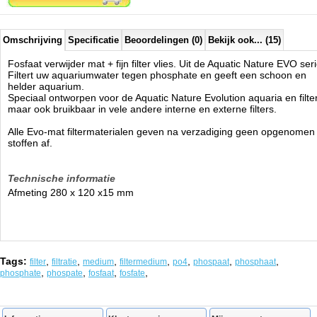
Omschrijving
Specificatie
Beoordelingen (0)
Bekijk ook... (15)
Fosfaat verwijder mat + fijn filter vlies. Uit de Aquatic Nature EVO seri
Filtert uw aquariumwater tegen phosphate en geeft een schoon en
helder aquarium.
Speciaal ontworpen voor de Aquatic Nature Evolution aquaria en filte
maar ook bruikbaar in vele andere interne en externe filters.
Alle Evo-mat filtermaterialen geven na verzadiging geen opgenomen
stoffen af.
Technische informatie
Afmeting 280 x 120 x15 mm
Tags:
,
,
,
,
,
,
,
filter
filtratie
medium
filtermedium
po4
phospaat
phosphaat
,
,
,
,
phosphate
phospate
fosfaat
fosfate