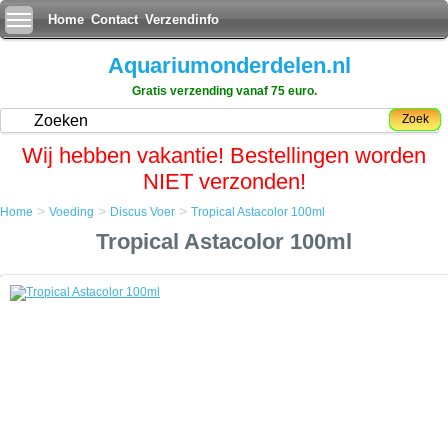
Home
Contact
Verzendinfo
Aquariumonderdelen.nl
Gratis verzending vanaf 75 euro.
Zoek
Wij hebben vakantie! Bestellingen worden
NIET verzonden!
>
>
>
Home
Voeding
Discus Voer
Tropical Astacolor 100ml
Home
Tropical Astacolor 100ml
Voeding
Discus Voer
Tropical Astacolor 100ml
Tropical Astacolor 100ml
Tropical AstaColor is een hoge kwaliteit kleur verbeterend vlokkenvoer
voor discusvissen.
Het hoge gehalte aan carotenoiden (waaronder gemakkelijk
opneembaar astaxanthine) helpt de discusvis een compleet scala van
intense levendige kleuren te ontwikkelen, met name bij vis met een
dikke onderhuidse vetlaag.
IngrediÃÂ«nten: