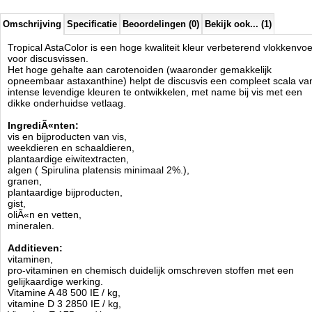
E7 Molybdeen 0.07 mg / kg,
kobalt E3 0.02 mg / kg.
Lecithine.
Omschrijving
Specificatie
Beoordelingen (0)
Bekijk ook... (1)
Kleurstoffen: 120 mg astaxanthine / kg
antioxidant.
Tropical AstaColor is een hoge kwaliteit kleur verbeterend vlokkenvoe
voor discusvissen.
Analyse:
Het hoge gehalte aan carotenoiden (waaronder gemakkelijk
ruw eiwit 48,0%,
opneembaar astaxanthine) helpt de discusvis een compleet scala va
ruw vet 7,8%,
intense levendige kleuren te ontwikkelen, met name bij vis met een
vezels 3,0%,
dikke onderhuidse vetlaag.
vocht 6,0%.
IngrediÃ«nten:
Voeden:
Meerdere malen per dag in kleine porties.
vis en bijproducten van vis,
weekdieren en schaaldieren,
Verkrijgbaar in
100ml, 500ml, 5ltr en 11ltr formaat.
plantaardige eiwitextracten,
Tropical
algen ( Spirulina platensis minimaal 2%.),
Manufactured by:
Tropical
granen,
Model:
TRD-026
plantaardige bijproducten,
Product ID:
5900469773338
gist,
4.7
262
3.97
3.97
2026-08-20
Pre-
oliÃ«n en vetten,
Available from:
Aquariumonderdelen.nl
Order
New
mineralen.
Additieven:
vitaminen,
pro-vitaminen en chemisch duidelijk omschreven stoffen met een
gelijkaardige werking.
Vitamine A 48 500 IE / kg,
vitamine D 3 2850 IE / kg,