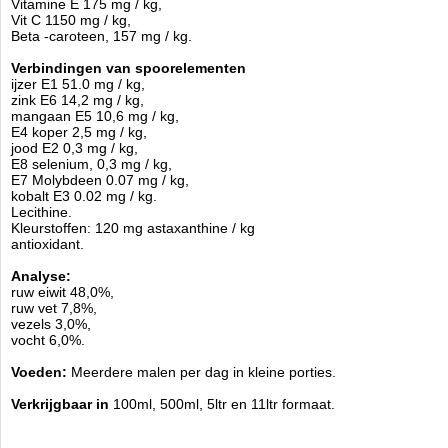
Vitamine E 175 mg / kg,
Vit C 1150 mg / kg,
Beta -caroteen, 157 mg / kg.
Verbindingen van spoorelementen
ijzer E1 51.0 mg / kg,
zink E6 14,2 mg / kg,
mangaan E5 10,6 mg / kg,
E4 koper 2,5 mg / kg,
jood E2 0,3 mg / kg,
E8 selenium, 0,3 mg / kg,
E7 Molybdeen 0.07 mg / kg,
kobalt E3 0.02 mg / kg.
Lecithine.
Kleurstoffen: 120 mg astaxanthine / kg
antioxidant.
Analyse:
ruw eiwit 48,0%,
ruw vet 7,8%,
vezels 3,0%,
vocht 6,0%.
Voeden:
Meerdere malen per dag in kleine porties.
Verkrijgbaar in
100ml, 500ml, 5ltr en 11ltr formaat.