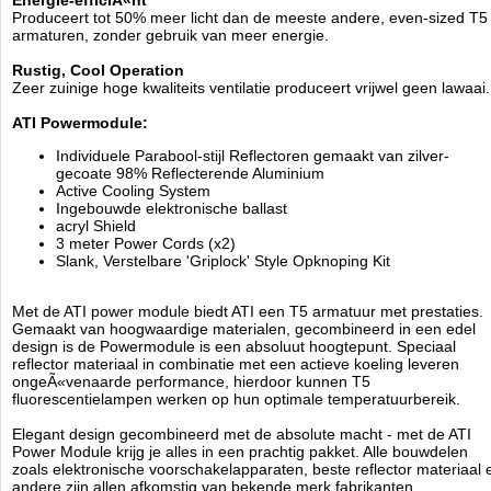
Energie-efficiÃ«nt
Full-oppervlak spatscherm om buizen en reflectoren te
Produceert tot 50% meer licht dan de meeste andere, even-sized T5
beschermen
armaturen, zonder gebruik van meer energie.
Hoogwaardige elektronische ballasten
Ook verkrijgbaar in dimbare uitvoeringen (1-10V)
Rustig, Cool Operation
U kunt de power module gebruiken in 4 -, 6 -, 8 - of 10 lampen
Zeer zuinige hoge kwaliteits ventilatie produceert vrijwel geen lawaai.
verkrijgbaar in 24W, 39W, 54W of 80W. Alle armaturen in deze
familie zijn uitgerust met 2 leads. In de 4-brander is er een 2/2
ATI Powermodule:
split dwars. In de 6-brander, is er een 2/4, met het 8-brander,
een 2/6 en de 10-brander, een 2/8 splitsing.
Individuele Parabool-stijl Reflectoren gemaakt van zilver-
gecoate 98% Reflecterende Aluminium
Active Cooling System
Technische informatie:
Ingebouwde elektronische ballast
10x 39 watt
acryl Shield
L572 x B558 x H60 mm
3 meter Power Cords (x2)
Lampen los verkrijgbaar
Slank, Verstelbare 'Griplock' Style Opknoping Kit
ATI
Met de ATI power module biedt ATI een T5 armatuur met prestaties.
Manufactured by:
ATI
Gemaakt van hoogwaardige materialen, gecombineerd in een edel
Model:
ATI-1206
design is de Powermodule is een absoluut hoogtepunt. Speciaal
Product ID:
4260216212130
reflector materiaal in combinatie met een actieve koeling leveren
3.8
124
1008.85
1008.85
2026-08-
Available from:
Aquariumonderdelen.nl
ongeÃ«venaarde performance, hierdoor kunnen T5
13
Pre-Order
New
fluorescentielampen werken op hun optimale temperatuurbereik.
Elegant design gecombineerd met de absolute macht - met de ATI
Power Module krijg je alles in een prachtig pakket. Alle bouwdelen
zoals elektronische voorschakelapparaten, beste reflector materiaal 
andere zijn allen afkomstig van bekende merk fabrikanten.