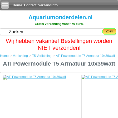
Home
Contact
Verzendinfo
Aquariumonderdelen.nl
Gratis verzending vanaf 75 euro.
Zoek
Wij hebben vakantie! Bestellingen worden
NIET verzonden!
>
>
>
Home
Verlichting
T5 Verlichting
ATI Powermodule T5 Armatuur 10x39watt
Home
ATI Powermodule T5 Armatuur 10x39watt
Verlichting
T5 Verlichting
ATI Powermodule T5 Armatuur 10x39watt
ATI Powermodule T5 Armatuur 10x39watt
Een favoriet onder hobbyisten die top-of-the-line prestaties tegen lage
kosten willen.
De ATI PowerModule, heeft Miro-Silver reflectoren en een actief
koelsysteem voor optimale prestaties en een lange levensduur van de
lampen.
De gebogen aluminium behuizing is zowel stijlvol en zuinig.