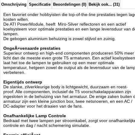
Omschrijving
Specificatie
Beoordelingen (0)
Bekijk ook... (31)
Individuele Parabool-stijl Reflectoren gemaakt van zilver-
gecoate 98% Reflecterende Aluminium
Een favoriet onder hobbyisten die top-of-the-line prestaties tegen lag
Active Cooling System
kosten willen.
Ingebouwde elektronische ballast
De ATI PowerModule, heeft Miro-Silver reflectoren en een actief
acryl Shield
koelsysteem voor optimale prestaties en een lange levensduur van d
3 meter Power Cords (x2)
lampen.
Slank, Verstelbare 'Griplock' Style Opknoping Kit
De gebogen aluminium behuizing is zowel stijlvol en zuinig.
Met de ATI power module biedt ATI een T5 armatuur met prestaties.
OngeÃ«venaarde prestaties
Gemaakt van hoogwaardige materialen, gecombineerd in een edel
Superieur ontwerp en high-end componenten produceren 50% meer
design is de Powermodule is een absoluut hoogtepunt. Speciaal
licht dan de meeste even grote T5 armaturen. Een actief koelsystee
reflector materiaal in combinatie met een actieve koeling leveren
laat het toe de lampen te gebruiken op een meer optimale
ongeÃÂ«venaarde performance, hierdoor kunnen T5
temperatuur, hetgeen zowel de output als de levensduur van de lam
verbeteren.
fluorescentielampen werken op hun optimale temperatuurbereik.
Eigentijds ontwerp
Elegant design gecombineerd met de absolute macht - met de ATI
De slanke, zilverkleurige body is lichtgewicht, duurzaam en roest-
Power Module krijg je alles in een prachtig pakket. Alle bouwdelen
proof. Alle componenten, inclusief de T5 voorschakelapparaten zijn
zoals elektronische voorschakelapparaten, beste reflector materiaal en
ingesloten in de behuizing van het armatuur. De enige zaken buiten 
andere zijn allen afkomstig van bekende merk fabrikanten.
armatuur zijn een kleine junction box, twee netsnoeren, en een AC /
DC-adapter voor het draaien van de fans.
De voordelen in een oogopslag:
Onafhankelijke Lamp Controle
Tijdloos design in een geanodiseerd aluminium behuizing
Bedraad met twee lampen per stroomkabel, zorgt voor onafhankelijk
High-tech reflectoren
controle en dag / nacht schemering simulatie.
Lange levensduur door actieve koeling
Een ventilator per paar buizen