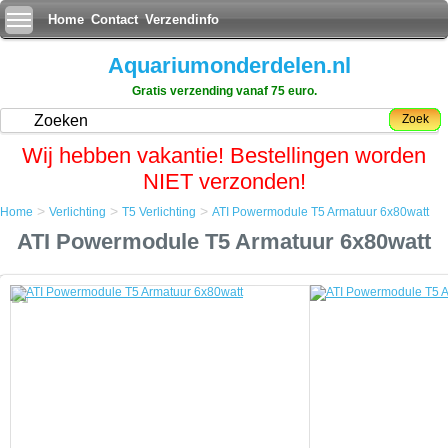
Home
Contact
Verzendinfo
Aquariumonderdelen.nl
Gratis verzending vanaf 75 euro.
Zoek
Wij hebben vakantie! Bestellingen worden
NIET verzonden!
>
>
>
Home
Verlichting
T5 Verlichting
ATI Powermodule T5 Armatuur 6x80watt
Home
ATI Powermodule T5 Armatuur 6x80watt
Verlichting
T5 Verlichting
ATI Powermodule T5 Armatuur 6x80watt
ATI Powermodule T5 Armatuur 6x80watt
Een favoriet onder hobbyisten die top-of-the-line prestaties tegen lage
kosten willen.
De ATI PowerModule, heeft Miro-Silver reflectoren en een actief
koelsysteem voor optimale prestaties en een lange levensduur van de
lampen.
De gebogen aluminium behuizing is zowel stijlvol en zuinig.