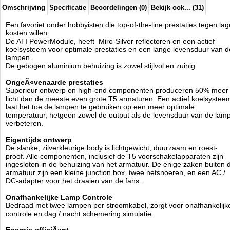
Omschrijving
Specificatie
Beoordelingen (0)
Bekijk ook... (31)
Individuele Parabool-stijl Reflectoren gemaakt van zilver-
gecoate 98% Reflecterende Aluminium
Een favoriet onder hobbyisten die top-of-the-line prestaties tegen lag
Active Cooling System
kosten willen.
Ingebouwde elektronische ballast
De ATI PowerModule, heeft Miro-Silver reflectoren en een actief
acryl Shield
koelsysteem voor optimale prestaties en een lange levensduur van d
3 meter Power Cords (x2)
lampen.
Slank, Verstelbare 'Griplock' Style Opknoping Kit
De gebogen aluminium behuizing is zowel stijlvol en zuinig.
Met de ATI power module biedt ATI een T5 armatuur met prestaties.
OngeÃ«venaarde prestaties
Gemaakt van hoogwaardige materialen, gecombineerd in een edel
Superieur ontwerp en high-end componenten produceren 50% meer
design is de Powermodule is een absoluut hoogtepunt. Speciaal
licht dan de meeste even grote T5 armaturen. Een actief koelsystee
reflector materiaal in combinatie met een actieve koeling leveren
laat het toe de lampen te gebruiken op een meer optimale
ongeÃÂ«venaarde performance, hierdoor kunnen T5
temperatuur, hetgeen zowel de output als de levensduur van de lam
verbeteren.
fluorescentielampen werken op hun optimale temperatuurbereik.
Eigentijds ontwerp
Elegant design gecombineerd met de absolute macht - met de ATI
De slanke, zilverkleurige body is lichtgewicht, duurzaam en roest-
Power Module krijg je alles in een prachtig pakket. Alle bouwdelen
proof. Alle componenten, inclusief de T5 voorschakelapparaten zijn
zoals elektronische voorschakelapparaten, beste reflector materiaal en
ingesloten in de behuizing van het armatuur. De enige zaken buiten 
andere zijn allen afkomstig van bekende merk fabrikanten.
armatuur zijn een kleine junction box, twee netsnoeren, en een AC /
DC-adapter voor het draaien van de fans.
De voordelen in een oogopslag:
Onafhankelijke Lamp Controle
Tijdloos design in een geanodiseerd aluminium behuizing
Bedraad met twee lampen per stroomkabel, zorgt voor onafhankelijk
High-tech reflectoren
controle en dag / nacht schemering simulatie.
Lange levensduur door actieve koeling
Een ventilator per paar buizen