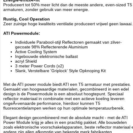
Energie-efficiÃ«nt
Full-oppervlak spatscherm om buizen en reflectoren te
Produceert tot 50% meer licht dan de meeste andere, even-sized T5
beschermen
armaturen, zonder gebruik van meer energie.
Hoogwaardige elektronische ballasten
Ook verkrijgbaar in dimbare uitvoeringen (1-10V)
Rustig, Cool Operation
U kunt de power module gebruiken in 4 -, 6 -, 8 - of 10 lampen
Zeer zuinige hoge kwaliteits ventilatie produceert vrijwel geen lawaai.
verkrijgbaar in 24W, 39W, 54W of 80W. Alle armaturen in deze
familie zijn uitgerust met 2 leads. In de 4-brander is er een 2/2
ATI Powermodule:
split dwars. In de 6-brander, is er een 2/4, met het 8-brander,
een 2/6 en de 10-brander, een 2/8 splitsing.
Individuele Parabool-stijl Reflectoren gemaakt van zilver-
gecoate 98% Reflecterende Aluminium
Active Cooling System
Technische informatie:
Ingebouwde elektronische ballast
6x 80 watt
acryl Shield
L1473 x B346 x H60 mm
3 meter Power Cords (x2)
Lampen los verkrijgbaar
Slank, Verstelbare 'Griplock' Style Opknoping Kit
ATI
Met de ATI power module biedt ATI een T5 armatuur met prestaties.
Manufactured by:
ATI
Gemaakt van hoogwaardige materialen, gecombineerd in een edel
Model:
ATI-1200
design is de Powermodule is een absoluut hoogtepunt. Speciaal
Product ID:
4260216212079
reflector materiaal in combinatie met een actieve koeling leveren
4.2
81
775.45
775.45
2026-08-23
Available from:
Aquariumonderdelen.nl
ongeÃ«venaarde performance, hierdoor kunnen T5
Pre-Order
New
fluorescentielampen werken op hun optimale temperatuurbereik.
Elegant design gecombineerd met de absolute macht - met de ATI
Power Module krijg je alles in een prachtig pakket. Alle bouwdelen
zoals elektronische voorschakelapparaten, beste reflector materiaal 
andere zijn allen afkomstig van bekende merk fabrikanten.