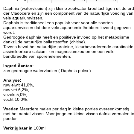
Daphnia (watervlooien) zijn kleine zoetwater kreeftachtigen uit de or
der Cladocera en zijn een component van de natuurlijke voeding van
vele aquariumvissen.
Daphnia is traditioneel een populair voer voor alle soorten
aquariumvissen dat door vele aquariumliefhebbers levend gegeven
wordt.
Gedroogde daphnia heeft en positieve invloed op het metabolisme
dankzij de natuurljke ballaststoffen (chitine).
Tevens bevat het natuurlijke proteine, kleurbevorderende carotinoide
assimileerbare calcium- en magnesiumzouten en een volle
bandbreedte van sporenelementen.
IngrediÃ«nten:
zon gedroogde watervlooien ( Daphnia pulex ).
Analyse:
ruw eiwit 41,0%,
ruw vet 6,2%,
vezels 5,0%,
vocht 10,0%.
Voeden
Meerdere malen per dag in kleine porties overeenkomstig
met het aantal vissen. Voor jonge en kleine vissen dafnia vermalen to
poeder.
Verkrijgbaar in
100ml