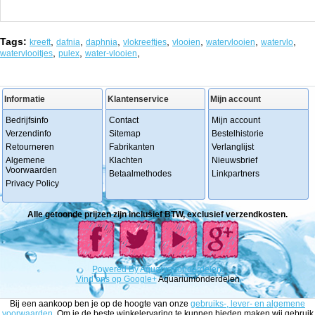
Tags:
,
,
,
,
,
,
,
kreeft
dafnia
daphnia
vlokreeftjes
vlooien
watervlooien
watervlo
,
,
,
watervlooitjes
pulex
water-vlooien
Informatie
Klantenservice
Mijn account
Bedrijfsinfo
Contact
Mijn account
Verzendinfo
Sitemap
Bestelhistorie
Retourneren
Fabrikanten
Verlanglijst
Algemene
Klachten
Nieuwsbrief
Voorwaarden
Betaalmethodes
Linkpartners
Privacy Policy
Alle getoonde prijzen zijn inclusief BTW, exclusief verzendkosten.
Powered
By
Aquariumonderdelen.
Vind ons op Google+
Aquariumonderdelen
Bij een aankoop ben je op de hoogte van onze
gebruiks-, lever- en algemene
voorwaarden
. Om je de beste winkelervaring te kunnen bieden maken wij gebruik