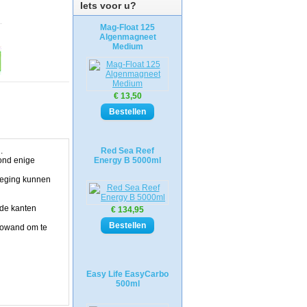
Iets voor u?
Mag-Float 125
Algenmagneet
Medium
€ 13,50
.
Red Sea Reef
ond enige
Energy B 5000ml
eweging kunnen
 de kanten
€ 134,95
otowand om te
Easy Life EasyCarbo
500ml