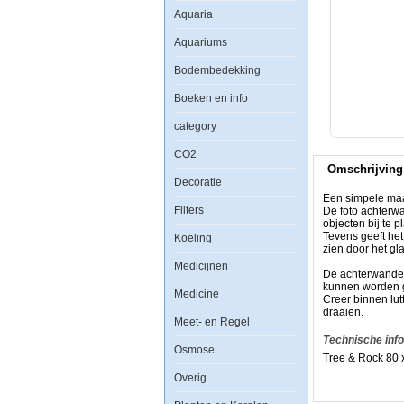
Foto
Aquaria
Achterwand
Tree
Aquariums
&
Rock
40x80cm
Bodembedekking
Boeken en info
category
CO2
Een
Omschrijving
simpele
Decoratie
maar
zeer
Een simpele maar
effectieve
Filters
De foto achterw
manier
objecten bij te p
om
Tevens geeft he
Koeling
uw
zien door het gla
aquarium
Medicijnen
een
De achterwanden 
uitstraling
kunnen worden g
Medicine
als
Creer binnen lut
nooit
draaien.
tevoren
Meet- en Regel
te
Technische inf
geven.
Osmose
Tree & Rock 80 
De
foto
Overig
achterwand
plaatst