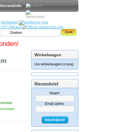
Verzendinfo
Zoek
zonden!
Winkelwagen
cm
Uw winkelwagen is leeg
Nieuwsbrief
Naam:
oorraad
Email adres:
3 werkdagen
Inschrijven!