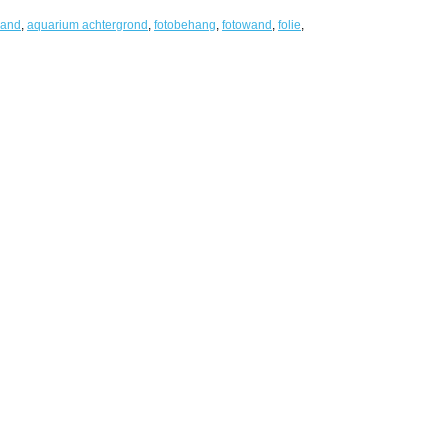
wand
,
aquarium achtergrond
,
fotobehang
,
fotowand
,
folie
,