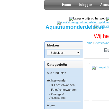
Home
Inloggen
Acco
Aquariumonderdelen.nl
Wij he
Home
>
Achterwa
Merken
Home
E
Achterwan
Europet
Foto
Categorieën
Achterwan
Tree
Alle producten
&
Rock
40x80cm
Achterwanden
- 3D Achterwanden
- Foto Achterwanden
- Overige &
Accessoires
Algen
Europet