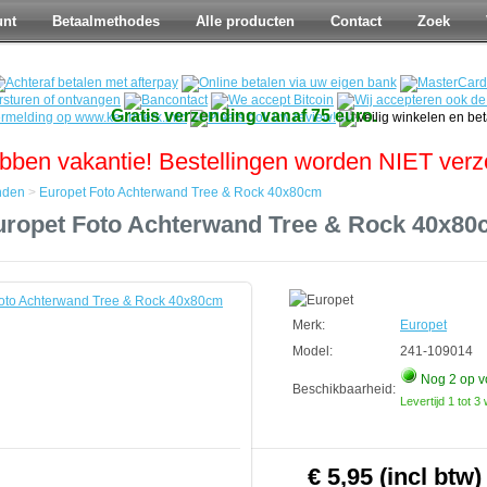
unt
Betaalmethodes
Alle producten
Contact
Zoek
Gratis verzending vanaf 75 euro.
bben vakantie! Bestellingen worden NIET ver
nden
>
Europet Foto Achterwand Tree & Rock 40x80cm
uropet Foto Achterwand Tree & Rock 40x80
den
d
Merk:
Europet
Model:
241-109014
Nog 2
op v
Beschikbaarheid:
Levertijd 1 tot 
€ 5,95 (incl btw)