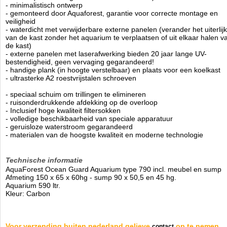
- minimalistisch ontwerp
- gemonteerd door Aquaforest, garantie voor correcte montage en
veiligheid
- waterdicht met verwijderbare externe panelen (verander het uiterlijk
van de kast zonder het aquarium te verplaatsen of uit elkaar halen v
de kast)
- externe panelen met laserafwerking bieden 20 jaar lange UV-
bestendigheid, geen vervaging gegarandeerd!
- handige plank (in hoogte verstelbaar) en plaats voor een koelkast
- ultrasterke A2 roestvrijstalen schroeven
- speciaal schuim om trillingen te elimineren
- ruisonderdrukkende afdekking op de overloop
- Inclusief hoge kwaliteit filtersokken
- volledige beschikbaarheid van speciale apparatuur
- geruisloze waterstroom gegarandeerd
- materialen van de hoogste kwaliteit en moderne technologie
Technische informatie
AquaForest Ocean Guard Aquarium type 790 incl. meubel en sump
Afmeting 150 x 65 x 60hg - sump 90 x 50,5 en 45 hg.
Aquarium 590 ltr.
Kleur: Carbon
Voor verzending buiten nederland gelieve
op te nemen.
contact