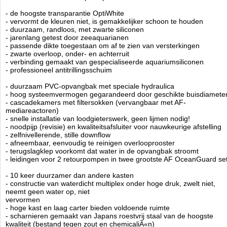
- handige plank (in hoogte verstelbaar) en plaats voor een koelkast
- de hoogste transparantie OptiWhite
- ultrasterke A2 roestvrijstalen schroeven
- vervormt de kleuren niet, is gemakkelijker schoon te houden
- duurzaam, randloos, met zwarte siliconen
- speciaal schuim om trillingen te elimineren
- jarenlang getest door zeeaquarianen
- ruisonderdrukkende afdekking op de overloop
- passende dikte toegestaan om af te zien van versterkingen
- Inclusief hoge kwaliteit filtersokken
- zwarte overloop, onder- en achterruit
- volledige beschikbaarheid van speciale apparatuur
- verbinding gemaakt van gespecialiseerde aquariumsiliconen
- geruisloze waterstroom gegarandeerd
- professioneel antitrillingsschuim
- materialen van de hoogste kwaliteit en moderne technologie
- duurzaam PVC-opvangbak met speciale hydraulica
- hoog systeemvermogen gegarandeerd door geschikte buisdiamete
Technische informatie
- cascadekamers met filtersokken (vervangbaar met AF-
AquaForest Ocean Guard Aquarium type 790 incl. meubel en sump
mediareactoren)
Afmeting 150 x 65 x 60hg - sump 90 x 50,5 en 45 hg.
- snelle installatie van loodgieterswerk, geen lijmen nodig!
Aquarium 590 ltr.
- noodpijp (revisie) en kwaliteitsafsluiter voor nauwkeurige afstelling
Kleur: Carbon
- zelfnivellerende, stille downflow
- afneembaar, eenvoudig te reinigen overlooprooster
- terugslagklep voorkomt dat water in de opvangbak stroomt
- leidingen voor 2 retourpompen in twee grootste AF OceanGuard se
Voor verzending buiten nederland gelieve
op te nemen.
contact
Aquaforest
- 10 keer duurzamer dan andere kasten
Manufactured by:
Aquaforest
- constructie van waterdicht multiplex onder hoge druk, zwelt niet,
Model:
AF-790-C
neemt geen water op, niet
Product ID:
vervormen
4.4
103
3798.99
3798.99
2026-08-
Available from:
Aquariumonderdelen.nl
- hoge kast en laag carter bieden voldoende ruimte
16
Pre-Order
New
- scharnieren gemaakt van Japans roestvrij staal van de hoogste
kwaliteit (bestand tegen zout en chemicaliÃ«n)