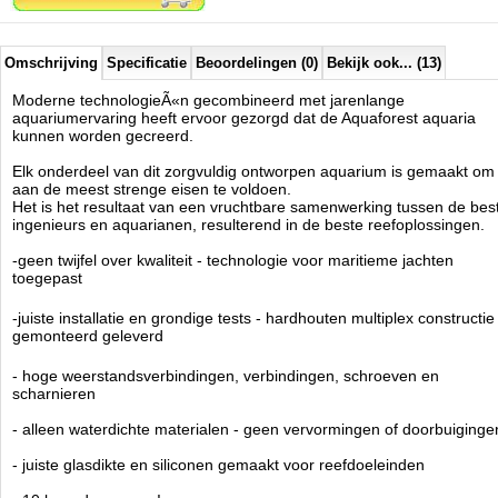
stellen
- oplossingen die zijn ontwikkeld om de meest veeleisende koralen
een optimale leefomgeving te bieden
- gemakkelijk schoon te maken en te onderhouden - verwijderbaar
Omschrijving
Specificatie
Beoordelingen (0)
Bekijk ook... (13)
overlooprooster, ruime kast
- slim ontworpen cascadekamers om het filtratieproces te
Moderne technologieÃ«n gecombineerd met jarenlange
ondersteunen
aquariumervaring heeft ervoor gezorgd dat de Aquaforest aquaria
- wees altijd voorbereid - in het geval van een black-out voorkomt de
kunnen worden gecreerd.
terugslagklep dat er water in de opvangbak stroomt
Elk onderdeel van dit zorgvuldig ontworpen aquarium is gemaakt om
ULTRA STIL VOOR MAXIMAAL COMFORT
aan de meest strenge eisen te voldoen.
- anti-vibratieschuim zowel op carter als op display
Het is het resultaat van een vruchtbare samenwerking tussen de bes
- zelfnivellerende downflow met geluidsdempende kap op de overloop
ingenieurs en aquarianen, resulterend in de beste reefoplossingen.
- slim ontworpen opvangkamers om stromingsgeluiden te verminderen
- nauwkeurige waterpeilregeling en geluidsonderdrukking door
-geen twijfel over kwaliteit - technologie voor maritieme jachten
schuifafsluiter
toegepast
Het Optiwhite Ã¢ÂÂ¢ glas, gewaardeerd door aquarianen over de hele
-juiste installatie en grondige tests - hardhouten multiplex constructie
wereld, is geplaatst op een waterdichte hogedruk hardhouten multiplex
gemonteerd geleverd
constructie die een hoge belastbaarheid garandeert. De AF Aquaria
sets bereiken onze klanten met een compleet gemonteerde
- hoge weerstandsverbindingen, verbindingen, schroeven en
draagconstructie, hierdoor bespaart u tijd en u kunt er zeker van zijn
scharnieren
dat het correct is gemonteerd en grondig is getest. De specifieke eisen
van zeeaquaria hebben ons doen besluiten over technologieÃÂ«n die
- alleen waterdichte materialen - geen vervormingen of doorbuiginge
voldoen aan de hoogste normen en eisen bij de constructie van
- juiste glasdikte en siliconen gemaakt voor reefdoeleinden
zeiljachten. Het garandeert duurzaamheid en veiligheid, waardoor de
kast 10 keer duurzamer dan andere producten van dit type die op de