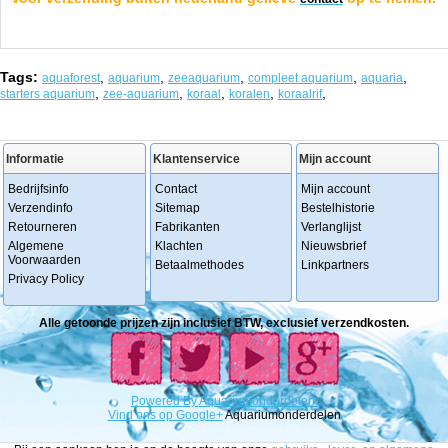
Tags:
,
,
,
,
,
aquaforest
aquarium
zeeaquarium
compleet aquarium
aquaria
,
,
,
,
,
starters aquarium
zee-aquarium
koraal
koralen
koraalrif
Informatie
Klantenservice
Mijn account
Bedrijfsinfo
Contact
Mijn account
Verzendinfo
Sitemap
Bestelhistorie
Retourneren
Fabrikanten
Verlanglijst
Algemene
Klachten
Nieuwsbrief
Voorwaarden
Betaalmethodes
Linkpartners
Privacy Policy
Alle getoonde prijzen zijn inclusief BTW, exclusief verzendkosten.
Powered
By
Aquariumonderdelen.
Vind ons op Google+
Aquariumonderdelen