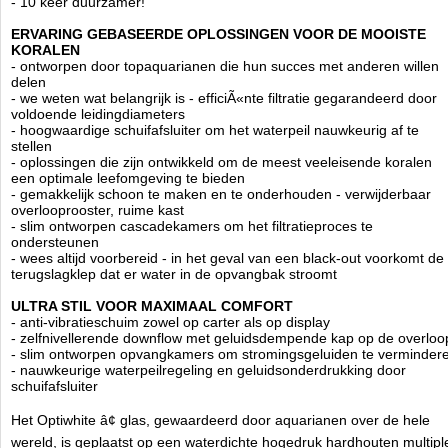
- 10 keer duurzamer!
markt verkrijgbaar zijn.
ERVARING GEBASEERDE OPLOSSINGEN VOOR DE MOOISTE
Marine jachttechnologie betekent alleen waterdichte
KORALEN
materialen gebruiken die bestand zijn tegen moeilijke
- ontworpen door topaquarianen die hun succes met anderen willen
omstandigheden, d.w.z. vochtigheid of hitte. De constructie heeft geen
delen
zwakke punten.
- we weten wat belangrijk is - efficiÃ«nte filtratie gegarandeerd door
Naast het meerlaags geperst jacht triplex, zorgde Aquaforest voor de
voldoende leidingdiameters
kleinste details zoals Japans staal scharnieren en A2 roestvrijstalen
- hoogwaardige schuifafsluiter om het waterpeil nauwkeurig af te
schroeven met verhoogde duurzaamheid. Het minimalistische ontwerp
stellen
past perfect in elk interieur, en met de verwijderbare waterdichte
- oplossingen die zijn ontwikkeld om de meest veeleisende koralen
externe panelen kunt u de kleur van de kast wijzigen zonder het uit
een optimale leefomgeving te bieden
elkaar halen of verplaatsen van het aquarium. We hebben
- gemakkelijk schoon te maken en te onderhouden - verwijderbaar
gecombineerd esthetiek met bruikbaarheid, daarom richten we ons op
overlooprooster, ruime kast
het gebruiksgemak!
- slim ontworpen cascadekamers om het filtratieproces te
ondersteunen
- Verwijderbare externe panelen zijn afzonderlijk verkrijgbaar in 6
- wees altijd voorbereid - in het geval van een black-out voorkomt de
verschillende kleuren
terugslagklep dat er water in de opvangbak stroomt
- Volledig waterdicht met laserafwerking
- 20 jaar UV-bestendigheid, gegarandeerd geen verkleuring
ULTRA STIL VOOR MAXIMAAL COMFORT
- Door het brede kleurenpalet past de kast in elk interieur
- anti-vibratieschuim zowel op carter als op display
- zelfnivellerende downflow met geluidsdempende kap op de overloo
- de hoogste transparantie OptiWhite
- slim ontworpen opvangkamers om stromingsgeluiden te verminder
- vervormt de kleuren niet, is gemakkelijker schoon te houden
- nauwkeurige waterpeilregeling en geluidsonderdrukking door
- duurzaam, randloos, met zwarte siliconen
schuifafsluiter
- jarenlang getest door zeeaquarianen
- passende dikte toegestaan om af te zien van versterkingen
- zwarte overloop, onder- en achterruit
Het Optiwhite â¢ glas, gewaardeerd door aquarianen over de hele
- verbinding gemaakt van gespecialiseerde aquariumsiliconen
wereld, is geplaatst op een waterdichte hogedruk hardhouten multipl