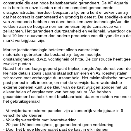
- professioneel antitrillingsschuim
constructie die een hoge belastbaarheid garandeert. De AF Aquaria
sets bereiken onze klanten met een compleet gemonteerde
- duurzaam PVC-opvangbak met speciale hydraulica
draagconstructie, hierdoor bespaart u tijd en u kunt er zeker van zijn
- hoog systeemvermogen gegarandeerd door geschikte buisdiameters
dat het correct is gemonteerd en grondig is getest. De specifieke eis
- cascadekamers met filtersokken (vervangbaar met AF-
van zeeaquaria hebben ons doen besluiten over technologieÃ«n die
mediareactoren)
voldoen aan de hoogste normen en eisen bij de constructie van
- snelle installatie van loodgieterswerk, geen lijmen nodig!
zeiljachten. Het garandeert duurzaamheid en veiligheid, waardoor de
- noodpijp (revisie) en kwaliteitsafsluiter voor nauwkeurige afstelling
kast 10 keer duurzamer dan andere producten van dit type die op de
- zelfnivellerende, stille downflow
markt verkrijgbaar zijn.
- afneembaar, eenvoudig te reinigen overlooprooster
- terugslagklep voorkomt dat water in de opvangbak stroomt
Marine jachttechnologie betekent alleen waterdichte
- leidingen voor 2 retourpompen in twee grootste AF OceanGuard sets
materialen gebruiken die bestand zijn tegen moeilijke
omstandigheden, d.w.z. vochtigheid of hitte. De constructie heeft ge
- 10 keer duurzamer dan andere kasten
zwakke punten.
- constructie van waterdicht multiplex onder hoge druk, zwelt niet,
Naast het meerlaags geperst jacht triplex, zorgde Aquaforest voor de
neemt geen water op, niet
kleinste details zoals Japans staal scharnieren en A2 roestvrijstalen
vervormen
schroeven met verhoogde duurzaamheid. Het minimalistische ontwe
- hoge kast en laag carter bieden voldoende ruimte
past perfect in elk interieur, en met de verwijderbare waterdichte
- scharnieren gemaakt van Japans roestvrij staal van de hoogste
externe panelen kunt u de kleur van de kast wijzigen zonder het uit
kwaliteit (bestand tegen zout en chemicaliÃÂ«n)
elkaar halen of verplaatsen van het aquarium. We hebben
gecombineerd esthetiek met bruikbaarheid, daarom richten we ons 
- minimalistisch ontwerp
het gebruiksgemak!
- gemonteerd door Aquaforest, garantie voor correcte montage en
veiligheid
- Verwijderbare externe panelen zijn afzonderlijk verkrijgbaar in 6
- waterdicht met verwijderbare externe panelen (verander het uiterlijk
verschillende kleuren
van de kast zonder het aquarium te verplaatsen of uit elkaar halen van
- Volledig waterdicht met laserafwerking
de kast)
- 20 jaar UV-bestendigheid, gegarandeerd geen verkleuring
- externe panelen met laserafwerking bieden 20 jaar lange UV-
- Door het brede kleurenpalet past de kast in elk interieur
bestendigheid, geen vervaging gegarandeerd!