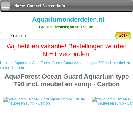
Home
Contact
Verzendinfo
Aquariumonderdelen.nl
Gratis verzending vanaf 75 euro.
Zoek
Wij hebben vakantie! Bestellingen worden
NIET verzonden!
>
>
Home
Aquaria
AquaForest Ocean Guard Aquarium type 790 incl. meubel en
Home
sump - Carbon
Aquaria
AquaForest Ocean Guard Aquarium type
AquaForest Ocean Guard Aquarium type 790 incl. meubel en sump -
Carbon
790 incl. meubel en sump - Carbon
AquaForest Ocean Guard Aquarium type 790 incl. meubel en sump - Carbon
Moderne technologieÃÂ«n gecombineerd met jarenlange
aquariumervaring heeft ervoor gezorgd dat de Aquaforest aquaria
kunnen worden gecreerd.