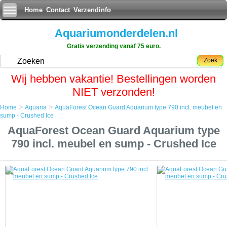
Home
Contact
Verzendinfo
Aquariumonderdelen.nl
Gratis verzending vanaf 75 euro.
Zoek
Wij hebben vakantie! Bestellingen worden
NIET verzonden!
>
>
Home
Aquaria
AquaForest Ocean Guard Aquarium type 790 incl. meubel en
Home
sump - Crushed Ice
Aquaria
AquaForest Ocean Guard Aquarium type
AquaForest Ocean Guard Aquarium type 790 incl. meubel en sump -
Crushed Ice
790 incl. meubel en sump - Crushed Ice
AquaForest Ocean Guard Aquarium type 790 incl. meubel en sump - Crushed Ice
Moderne technologieÃÂ«n gecombineerd met jarenlange
aquariumervaring heeft ervoor gezorgd dat de Aquaforest aquaria
kunnen worden gecreerd.