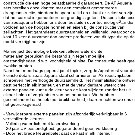
- professioneel antitrillingsschuim
constructie die een hoge belastbaarheid garandeert. De AF Aquaria
sets bereiken onze klanten met een compleet gemonteerde
- duurzaam PVC-opvangbak met speciale hydraulica
draagconstructie, hierdoor bespaart u tijd en u kunt er zeker van zijn
- hoog systeemvermogen gegarandeerd door geschikte buisdiameters
dat het correct is gemonteerd en grondig is getest. De specifieke eis
- cascadekamers met filtersokken (vervangbaar met AF-
van zeeaquaria hebben ons doen besluiten over technologieÃ«n die
mediareactoren)
voldoen aan de hoogste normen en eisen bij de constructie van
- snelle installatie van loodgieterswerk, geen lijmen nodig!
zeiljachten. Het garandeert duurzaamheid en veiligheid, waardoor de
- noodpijp (revisie) en kwaliteitsafsluiter voor nauwkeurige afstelling
kast 10 keer duurzamer dan andere producten van dit type die op de
- zelfnivellerende, stille downflow
markt verkrijgbaar zijn.
- afneembaar, eenvoudig te reinigen overlooprooster
- terugslagklep voorkomt dat water in de opvangbak stroomt
Marine jachttechnologie betekent alleen waterdichte
- leidingen voor 2 retourpompen in twee grootste AF OceanGuard sets
materialen gebruiken die bestand zijn tegen moeilijke
omstandigheden, d.w.z. vochtigheid of hitte. De constructie heeft ge
- 10 keer duurzamer dan andere kasten
zwakke punten.
- constructie van waterdicht multiplex onder hoge druk, zwelt niet,
Naast het meerlaags geperst jacht triplex, zorgde Aquaforest voor de
neemt geen water op, niet
kleinste details zoals Japans staal scharnieren en A2 roestvrijstalen
vervormen
schroeven met verhoogde duurzaamheid. Het minimalistische ontwe
- hoge kast en laag carter bieden voldoende ruimte
past perfect in elk interieur, en met de verwijderbare waterdichte
- scharnieren gemaakt van Japans roestvrij staal van de hoogste
externe panelen kunt u de kleur van de kast wijzigen zonder het uit
kwaliteit (bestand tegen zout en chemicaliÃÂ«n)
elkaar halen of verplaatsen van het aquarium. We hebben
gecombineerd esthetiek met bruikbaarheid, daarom richten we ons 
- minimalistisch ontwerp
het gebruiksgemak!
- gemonteerd door Aquaforest, garantie voor correcte montage en
veiligheid
- Verwijderbare externe panelen zijn afzonderlijk verkrijgbaar in 6
- waterdicht met verwijderbare externe panelen (verander het uiterlijk
verschillende kleuren
van de kast zonder het aquarium te verplaatsen of uit elkaar halen van
- Volledig waterdicht met laserafwerking
de kast)
- 20 jaar UV-bestendigheid, gegarandeerd geen verkleuring
- externe panelen met laserafwerking bieden 20 jaar lange UV-
- Door het brede kleurenpalet past de kast in elk interieur
bestendigheid, geen vervaging gegarandeerd!