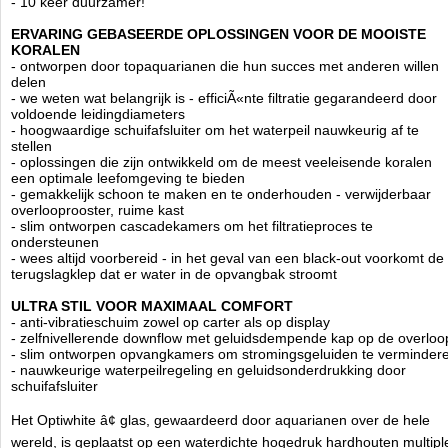
- 10 keer duurzamer!
markt verkrijgbaar zijn.
ERVARING GEBASEERDE OPLOSSINGEN VOOR DE MOOISTE
Marine jachttechnologie betekent alleen waterdichte
KORALEN
materialen gebruiken die bestand zijn tegen moeilijke
- ontworpen door topaquarianen die hun succes met anderen willen
omstandigheden, d.w.z. vochtigheid of hitte. De constructie heeft geen
delen
zwakke punten.
- we weten wat belangrijk is - efficiÃ«nte filtratie gegarandeerd door
Naast het meerlaags geperst jacht triplex, zorgde Aquaforest voor de
voldoende leidingdiameters
kleinste details zoals Japans staal scharnieren en A2 roestvrijstalen
- hoogwaardige schuifafsluiter om het waterpeil nauwkeurig af te
schroeven met verhoogde duurzaamheid. Het minimalistische ontwerp
stellen
past perfect in elk interieur, en met de verwijderbare waterdichte
- oplossingen die zijn ontwikkeld om de meest veeleisende koralen
externe panelen kunt u de kleur van de kast wijzigen zonder het uit
een optimale leefomgeving te bieden
elkaar halen of verplaatsen van het aquarium. We hebben
- gemakkelijk schoon te maken en te onderhouden - verwijderbaar
gecombineerd esthetiek met bruikbaarheid, daarom richten we ons op
overlooprooster, ruime kast
het gebruiksgemak!
- slim ontworpen cascadekamers om het filtratieproces te
ondersteunen
- Verwijderbare externe panelen zijn afzonderlijk verkrijgbaar in 6
- wees altijd voorbereid - in het geval van een black-out voorkomt de
verschillende kleuren
terugslagklep dat er water in de opvangbak stroomt
- Volledig waterdicht met laserafwerking
- 20 jaar UV-bestendigheid, gegarandeerd geen verkleuring
ULTRA STIL VOOR MAXIMAAL COMFORT
- Door het brede kleurenpalet past de kast in elk interieur
- anti-vibratieschuim zowel op carter als op display
- zelfnivellerende downflow met geluidsdempende kap op de overloo
- de hoogste transparantie OptiWhite
- slim ontworpen opvangkamers om stromingsgeluiden te verminder
- vervormt de kleuren niet, is gemakkelijker schoon te houden
- nauwkeurige waterpeilregeling en geluidsonderdrukking door
- duurzaam, randloos, met zwarte siliconen
schuifafsluiter
- jarenlang getest door zeeaquarianen
- passende dikte toegestaan om af te zien van versterkingen
- zwarte overloop, onder- en achterruit
Het Optiwhite â¢ glas, gewaardeerd door aquarianen over de hele
- verbinding gemaakt van gespecialiseerde aquariumsiliconen
wereld, is geplaatst op een waterdichte hogedruk hardhouten multipl