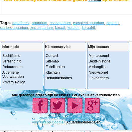
Tags:
,
,
,
,
,
aquaforest
aquarium
zeeaquarium
compleet aquarium
aquaria
,
,
,
,
,
starters aquarium
zee-aquarium
koraal
koralen
koraalrif
Informatie
Klantenservice
Mijn account
Bedrijfsinfo
Contact
Mijn account
Verzendinfo
Sitemap
Bestelhistorie
Retourneren
Fabrikanten
Verlanglijst
Algemene
Klachten
Nieuwsbrief
Voorwaarden
Betaalmethodes
Linkpartners
Privacy Policy
Alle getoonde prijzen zijn inclusief BTW, exclusief verzendkosten.
Powered
By
Aquariumonderdelen.
Vind ons op Google+
Aquariumonderdelen