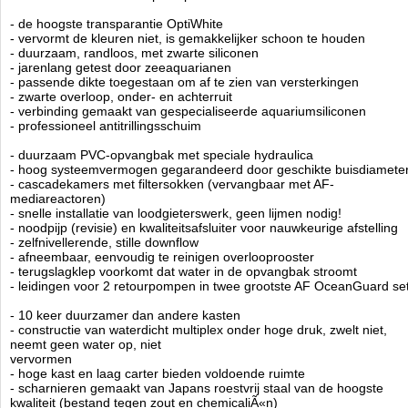
- handige plank (in hoogte verstelbaar) en plaats voor een koelkast
- de hoogste transparantie OptiWhite
- ultrasterke A2 roestvrijstalen schroeven
- vervormt de kleuren niet, is gemakkelijker schoon te houden
- duurzaam, randloos, met zwarte siliconen
- speciaal schuim om trillingen te elimineren
- jarenlang getest door zeeaquarianen
- ruisonderdrukkende afdekking op de overloop
- passende dikte toegestaan om af te zien van versterkingen
- Inclusief hoge kwaliteit filtersokken
- zwarte overloop, onder- en achterruit
- volledige beschikbaarheid van speciale apparatuur
- verbinding gemaakt van gespecialiseerde aquariumsiliconen
- geruisloze waterstroom gegarandeerd
- professioneel antitrillingsschuim
- materialen van de hoogste kwaliteit en moderne technologie
- duurzaam PVC-opvangbak met speciale hydraulica
- hoog systeemvermogen gegarandeerd door geschikte buisdiamete
Technische informatie
- cascadekamers met filtersokken (vervangbaar met AF-
AquaForest Ocean Guard Aquarium type 790 incl. meubel en sump
mediareactoren)
Afmeting 150 x 65 x 60hg - sump 90 x 50,5 en 45 hg.
- snelle installatie van loodgieterswerk, geen lijmen nodig!
Aquarium 590 ltr.
- noodpijp (revisie) en kwaliteitsafsluiter voor nauwkeurige afstelling
Kleur: Crushed Ice
- zelfnivellerende, stille downflow
- afneembaar, eenvoudig te reinigen overlooprooster
- terugslagklep voorkomt dat water in de opvangbak stroomt
- leidingen voor 2 retourpompen in twee grootste AF OceanGuard se
Voor verzending buiten nederland gelieve
op te nemen.
contact
Aquaforest
- 10 keer duurzamer dan andere kasten
Manufactured by:
Aquaforest
- constructie van waterdicht multiplex onder hoge druk, zwelt niet,
Model:
AF-790-CI
neemt geen water op, niet
Product ID:
vervormen
3.9
141
3798.99
3798.99
2026-08-
Available from:
Aquariumonderdelen.nl
- hoge kast en laag carter bieden voldoende ruimte
17
Pre-Order
New
- scharnieren gemaakt van Japans roestvrij staal van de hoogste
kwaliteit (bestand tegen zout en chemicaliÃ«n)