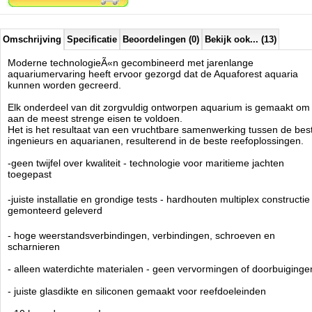
stellen
- oplossingen die zijn ontwikkeld om de meest veeleisende koralen
een optimale leefomgeving te bieden
- gemakkelijk schoon te maken en te onderhouden - verwijderbaar
Omschrijving
Specificatie
Beoordelingen (0)
Bekijk ook... (13)
overlooprooster, ruime kast
- slim ontworpen cascadekamers om het filtratieproces te
Moderne technologieÃ«n gecombineerd met jarenlange
ondersteunen
aquariumervaring heeft ervoor gezorgd dat de Aquaforest aquaria
- wees altijd voorbereid - in het geval van een black-out voorkomt de
kunnen worden gecreerd.
terugslagklep dat er water in de opvangbak stroomt
Elk onderdeel van dit zorgvuldig ontworpen aquarium is gemaakt om
ULTRA STIL VOOR MAXIMAAL COMFORT
aan de meest strenge eisen te voldoen.
- anti-vibratieschuim zowel op carter als op display
Het is het resultaat van een vruchtbare samenwerking tussen de bes
- zelfnivellerende downflow met geluidsdempende kap op de overloop
ingenieurs en aquarianen, resulterend in de beste reefoplossingen.
- slim ontworpen opvangkamers om stromingsgeluiden te verminderen
- nauwkeurige waterpeilregeling en geluidsonderdrukking door
-geen twijfel over kwaliteit - technologie voor maritieme jachten
schuifafsluiter
toegepast
Het Optiwhite Ã¢ÂÂ¢ glas, gewaardeerd door aquarianen over de hele
-juiste installatie en grondige tests - hardhouten multiplex constructie
wereld, is geplaatst op een waterdichte hogedruk hardhouten multiplex
gemonteerd geleverd
constructie die een hoge belastbaarheid garandeert. De AF Aquaria
sets bereiken onze klanten met een compleet gemonteerde
- hoge weerstandsverbindingen, verbindingen, schroeven en
draagconstructie, hierdoor bespaart u tijd en u kunt er zeker van zijn
scharnieren
dat het correct is gemonteerd en grondig is getest. De specifieke eisen
van zeeaquaria hebben ons doen besluiten over technologieÃÂ«n die
- alleen waterdichte materialen - geen vervormingen of doorbuiginge
voldoen aan de hoogste normen en eisen bij de constructie van
- juiste glasdikte en siliconen gemaakt voor reefdoeleinden
zeiljachten. Het garandeert duurzaamheid en veiligheid, waardoor de
kast 10 keer duurzamer dan andere producten van dit type die op de