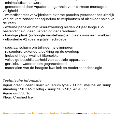
- minimalistisch ontwerp
- gemonteerd door Aquaforest, garantie voor correcte montage en
veiligheid
- waterdicht met verwijderbare externe panelen (verander het uiterlijk
van de kast zonder het aquarium te verplaatsen of uit elkaar halen v
de kast)
- externe panelen met laserafwerking bieden 20 jaar lange UV-
bestendigheid, geen vervaging gegarandeerd!
- handige plank (in hoogte verstelbaar) en plaats voor een koelkast
- ultrasterke A2 roestvrijstalen schroeven
- speciaal schuim om trillingen te elimineren
- ruisonderdrukkende afdekking op de overloop
- Inclusief hoge kwaliteit filtersokken
- volledige beschikbaarheid van speciale apparatuur
- geruisloze waterstroom gegarandeerd
- materialen van de hoogste kwaliteit en moderne technologie
Technische informatie
AquaForest Ocean Guard Aquarium type 790 incl. meubel en sump
Afmeting 150 x 65 x 60hg - sump 90 x 50,5 en 45 hg.
Aquarium 590 ltr.
Kleur: Crushed Ice
Voor verzending buiten nederland gelieve
op te nemen.
contact