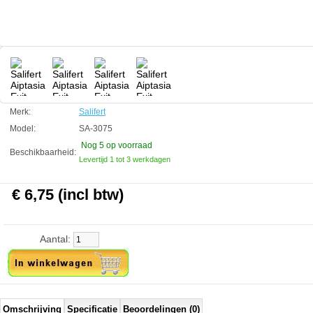
De inhoud van 50 ml is genoeg om 250-500 Aiptasia te vernietigen.
Salifert
Manufactured by:
Salifert
Model:
SA-3075
Product ID:
8714079150246
3.5
217
6.75
6.75
2026-09-01
5
New
Available from:
Aquariumonderdelen.nl
Merk:
Salifert
Model:
SA-3075
Nog 5
op voorraad
Beschikbaarheid:
Levertijd 1 tot 3 werkdagen
€ 6,75 (incl btw)
Aantal:
Omschrijving
Specificatie
Beoordelingen (0)