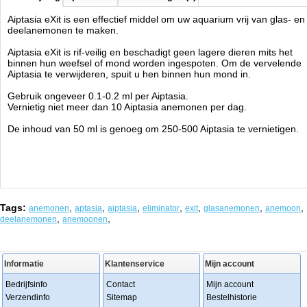
Aiptasia eXit is een effectief middel om uw aquarium vrij van glas- en
deelanemonen te maken.
Aiptasia eXit is rif-veilig en beschadigt geen lagere dieren mits het
binnen hun weefsel of mond worden ingespoten. Om de vervelende
Aiptasia te verwijderen, spuit u hen binnen hun mond in.
Gebruik ongeveer 0.1-0.2 ml per Aiptasia.
Vernietig niet meer dan 10 Aiptasia anemonen per dag.
De inhoud van 50 ml is genoeg om 250-500 Aiptasia te vernietigen.
Tags:
,
,
,
,
,
,
,
anemonen
aptasia
aiptasia
eliminator
exit
glasanemonen
anemoon
,
,
deelanemonen
anemoonen
Informatie
Klantenservice
Mijn account
Bedrijfsinfo
Contact
Mijn account
Verzendinfo
Sitemap
Bestelhistorie