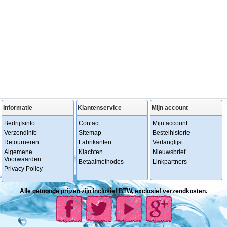
Informatie
Klantenservice
Mijn account
Bedrijfsinfo
Contact
Mijn account
Verzendinfo
Sitemap
Bestelhistorie
Retourneren
Fabrikanten
Verlanglijst
Algemene
Klachten
Nieuwsbrief
Voorwaarden
Betaalmethodes
Linkpartners
Privacy Policy
Alle getoonde prijzen zijn inclusief BTW, exclusief verzendkosten.