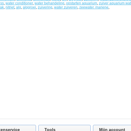
ess
,
water conditioner
,
water behandeling
,
opstarten aquarium
,
zuiver aquarium wat
ak
,
nitriet
,
alg
,
alggroei
,
zuivering
,
water zuiveren
,
zeewater. mariene
,
k/nitriet.
tenservice
Tools
Mijn account