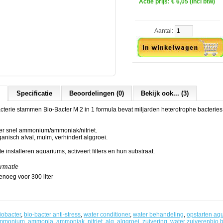
Actie prijs:
€ 6,05 (incl btw)
Aantal:
Specificatie
Beoordelingen (0)
Bekijk ook... (3)
acterie stammen Bio-Bacter M 2 in 1 formula bevat miljarden heterotrophe bacterie
eer snel ammonium/ammoniak/nitriet.
ganisch afval, mulm, verhindert alggroei.
te installeren aquariums, activeert filters en hun substraat.
ormatie
enoeg voor 300 liter
iobacter
,
bio-bacter anti-stress
,
water conditioner
,
water behandeling
,
opstarten aq
mmonium
,
ammonia
,
ammoniak
,
nitriet
,
alg
,
alggroei
,
zuivering
,
water zuiverenbio b