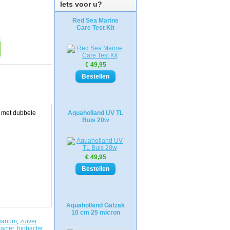
Iets voor u?
Red Sea Marine
Care Test Kit
€ 49,95
s met dubbele
Aquaholland UV TL
Buis 20w
€ 49,95
Aquaholland Gafzak
10 cm 25 micron
uarium
,
zuiver
acter
,
biobacter
,