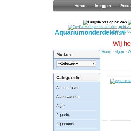
Home
Inloggen
Acco
Aquariumonderdelen.nl
Wij he
Home
>
Algen
>
W
Merken
Home
Algen
Waterbeha
Aquatic
Categorieën
Nature
Bio
Alle producten
Bacter
2
in1
Achterwanden
M
150ml
Algen
Aquaria
Aquariums