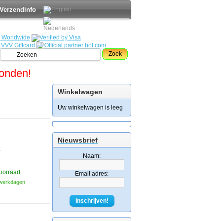
Verzendinfo
Zoek
zonden!
Winkelwagen
Uw winkelwagen is leeg
Nieuwsbrief
e
Naam:
oorraad
Email adres:
3 werkdagen
Inschrijven!