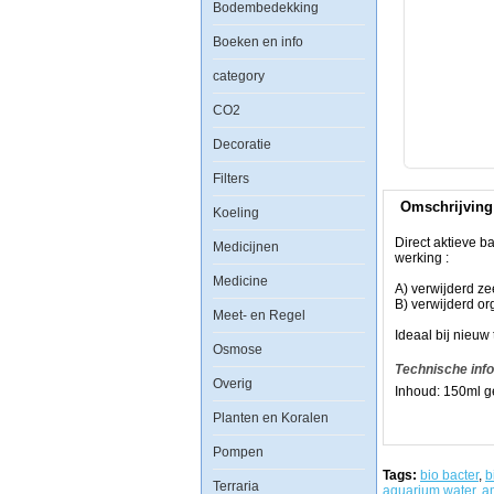
Bodembedekking
Aquatic
Boeken en info
Nature
Bio
category
Bacter
2
CO2
in1
M
Decoratie
150ml
Filters
Omschrijving
Koeling
Direct aktieve b
Medicijnen
werking :
Direct
Medicine
aktieve
A) verwijderd z
bacterie
B) verwijderd or
Meet- en Regel
stammen
Bio-
Ideaal bij nieuw 
Osmose
Bacter
M
Technische inf
2
Overig
Inhoud: 150ml g
in
1
Planten en Koralen
formula
bevat
Pompen
miljarden
heterotrophe
Tags:
bio bacter
,
b
Terraria
bacteries
aquarium water
,
a