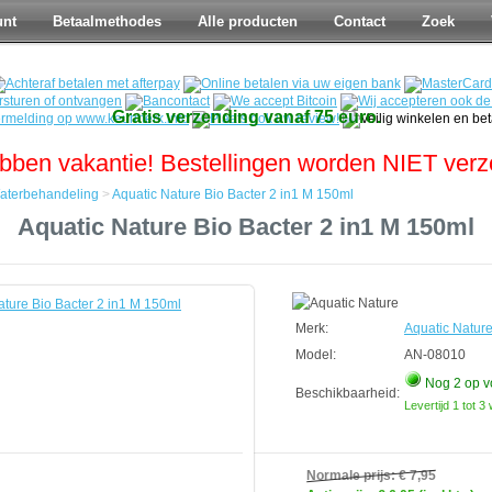
unt
Betaalmethodes
Alle producten
Contact
Zoek
Gratis verzending vanaf 75 euro.
bben vakantie! Bestellingen worden NIET ver
aterbehandeling
>
Aquatic Nature Bio Bacter 2 in1 M 150ml
Aquatic Nature Bio Bacter 2 in1 M 150ml
ndeling
Merk:
Aquatic Natur
Model:
AN-08010
Nog 2
op v
Beschikbaarheid:
Levertijd 1 tot 
Normale prijs:
€ 7,95