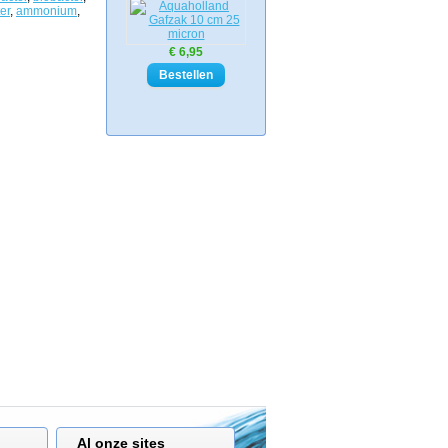
er
,
ammonium
,
€ 6,95
Al onze sites