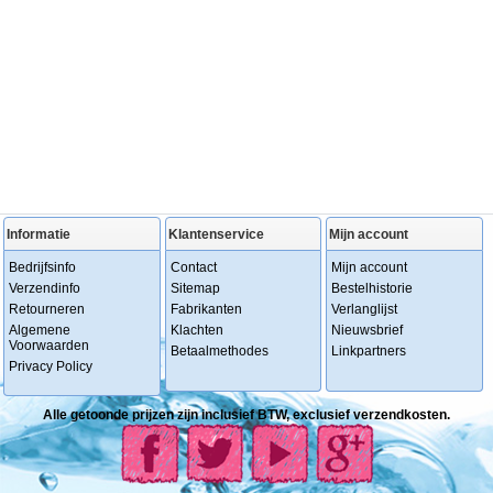
Informatie
Klantenservice
Mijn account
Bedrijfsinfo
Contact
Mijn account
Verzendinfo
Sitemap
Bestelhistorie
Retourneren
Fabrikanten
Verlanglijst
Algemene
Klachten
Nieuwsbrief
Voorwaarden
Betaalmethodes
Linkpartners
Privacy Policy
Alle getoonde prijzen zijn inclusief BTW, exclusief verzendkosten.