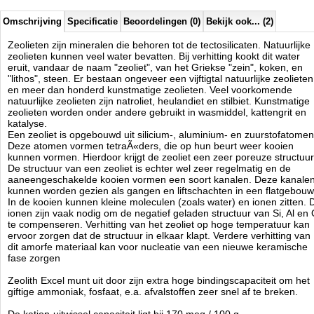
Omschrijving
Specificatie
Beoordelingen (0)
Bekijk ook... (2)
Zeolieten zijn mineralen die behoren tot de tectosilicaten. Natuurlijke
zeolieten kunnen veel water bevatten. Bij verhitting kookt dit water
eruit, vandaar de naam "zeoliet", van het Griekse "zein", koken, en
"lithos", steen. Er bestaan ongeveer een vijftigtal natuurlijke zeolieten
en meer dan honderd kunstmatige zeolieten. Veel voorkomende
natuurlijke zeolieten zijn natroliet, heulandiet en stilbiet. Kunstmatige
zeolieten worden onder andere gebruikt in wasmiddel, kattengrit en
katalyse.
Een zeoliet is opgebouwd uit silicium-, aluminium- en zuurstofatomen
Deze atomen vormen tetraÃ«ders, die op hun beurt weer kooien
kunnen vormen. Hierdoor krijgt de zeoliet een zeer poreuze structuur
De structuur van een zeoliet is echter wel zeer regelmatig en de
aaneengeschakelde kooien vormen een soort kanalen. Deze kanale
kunnen worden gezien als gangen en liftschachten in een flatgebouw
In de kooien kunnen kleine moleculen (zoals water) en ionen zitten. 
ionen zijn vaak nodig om de negatief geladen structuur van Si, Al en
te compenseren. Verhitting van het zeoliet op hoge temperatuur kan
ervoor zorgen dat de structuur in elkaar klapt. Verdere verhitting van
dit amorfe materiaal kan voor nucleatie van een nieuwe keramische
fase zorgen
Zeolith Excel munt uit door zijn extra hoge bindingscapaciteit om het
giftige ammoniak, fosfaat, e.a. afvalstoffen zeer snel af te breken.