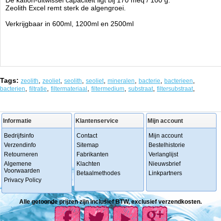
De kation-uitwissel capaciteit ligt bij 170 meq / 100 g.
Zeolith Excel remt sterk de algengroei.
Verkrijgbaar in 600ml, 1200ml en 2500ml
Tags:
,
,
,
,
,
,
,
zeolith
zeoliet
seolith
seoliet
mineralen
bacterie
bacterieen
,
,
,
,
,
,
bacterien
filtratie
filtermateriaal
filtermedium
substraat
filtersubstraat
Informatie
Klantenservice
Mijn account
Bedrijfsinfo
Contact
Mijn account
Verzendinfo
Sitemap
Bestelhistorie
Retourneren
Fabrikanten
Verlanglijst
Algemene
Klachten
Nieuwsbrief
Voorwaarden
Betaalmethodes
Linkpartners
Privacy Policy
Alle getoonde prijzen zijn inclusief BTW, exclusief verzendkosten.