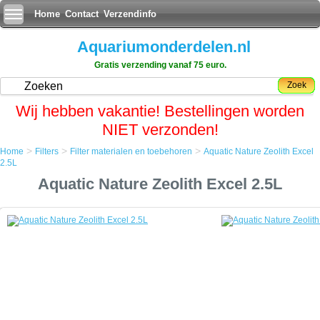
Home
Contact
Verzendinfo
Aquariumonderdelen.nl
Gratis verzending vanaf 75 euro.
Zoek
Wij hebben vakantie! Bestellingen worden
NIET verzonden!
>
>
>
Home
Filters
Filter materialen en toebehoren
Aquatic Nature Zeolith Excel
Home
2.5L
Filters
Aquatic Nature Zeolith Excel 2.5L
Filter materialen en toebehoren
Aquatic Nature Zeolith Excel 2.5L
Aquatic Nature Zeolith Excel 2.5L
Zeolieten zijn mineralen die behoren tot de tectosilicaten. Natuurlijke
zeolieten kunnen veel water bevatten. Bij verhitting kookt dit water
eruit, vandaar de naam "zeoliet", van het Griekse "zein", koken, en
"lithos", steen. Er bestaan ongeveer een vijftigtal natuurlijke zeolieten
en meer dan honderd kunstmatige zeolieten. Veel voorkomende
natuurlijke zeolieten zijn natroliet, heulandiet en stilbiet. Kunstmatige
zeolieten worden onder andere gebruikt in wasmiddel, kattengrit en
katalyse.