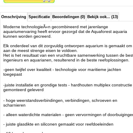
stellen
- oplossingen die zijn ontwikkeld om de meest veeleisende koralen
een optimale leefomgeving te bieden
- gemakkelijk schoon te maken en te onderhouden - verwijderbaar
Omschrijving
Specificatie
Beoordelingen (0)
Bekijk ook... (13)
overlooprooster, ruime kast
- slim ontworpen cascadekamers om het filtratieproces te
Moderne technologieÃ«n gecombineerd met jarenlange
ondersteunen
aquariumervaring heeft ervoor gezorgd dat de Aquaforest aquaria
- wees altijd voorbereid - in het geval van een black-out voorkomt de
kunnen worden gecreerd.
terugslagklep dat er water in de opvangbak stroomt
Elk onderdeel van dit zorgvuldig ontworpen aquarium is gemaakt om
ULTRA STIL VOOR MAXIMAAL COMFORT
aan de meest strenge eisen te voldoen.
- anti-vibratieschuim zowel op carter als op display
Het is het resultaat van een vruchtbare samenwerking tussen de bes
- zelfnivellerende downflow met geluidsdempende kap op de overloop
ingenieurs en aquarianen, resulterend in de beste reefoplossingen.
- slim ontworpen opvangkamers om stromingsgeluiden te verminderen
- nauwkeurige waterpeilregeling en geluidsonderdrukking door
-geen twijfel over kwaliteit - technologie voor maritieme jachten
schuifafsluiter
toegepast
Het Optiwhite Ã¢ÂÂ¢ glas, gewaardeerd door aquarianen over de hele
-juiste installatie en grondige tests - hardhouten multiplex constructie
wereld, is geplaatst op een waterdichte hogedruk hardhouten multiplex
gemonteerd geleverd
constructie die een hoge belastbaarheid garandeert. De AF Aquaria
sets bereiken onze klanten met een compleet gemonteerde
- hoge weerstandsverbindingen, verbindingen, schroeven en
draagconstructie, hierdoor bespaart u tijd en u kunt er zeker van zijn
scharnieren
dat het correct is gemonteerd en grondig is getest. De specifieke eisen
van zeeaquaria hebben ons doen besluiten over technologieÃÂ«n die
- alleen waterdichte materialen - geen vervormingen of doorbuiginge
voldoen aan de hoogste normen en eisen bij de constructie van
- juiste glasdikte en siliconen gemaakt voor reefdoeleinden
zeiljachten. Het garandeert duurzaamheid en veiligheid, waardoor de
kast 10 keer duurzamer dan andere producten van dit type die op de