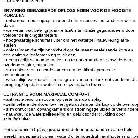
- 10 keer duurzamer!
markt verkrijgbaar zijn.
ERVARING GEBASEERDE OPLOSSINGEN VOOR DE MOOISTE
Marine jachttechnologie betekent alleen waterdichte
KORALEN
materialen gebruiken die bestand zijn tegen moeilijke
- ontworpen door topaquarianen die hun succes met anderen willen
omstandigheden, d.w.z. vochtigheid of hitte. De constructie heeft geen
delen
zwakke punten.
- we weten wat belangrijk is - efficiÃ«nte filtratie gegarandeerd door
Naast het meerlaags geperst jacht triplex, zorgde Aquaforest voor de
voldoende leidingdiameters
kleinste details zoals Japans staal scharnieren en A2 roestvrijstalen
- hoogwaardige schuifafsluiter om het waterpeil nauwkeurig af te
schroeven met verhoogde duurzaamheid. Het minimalistische ontwerp
stellen
past perfect in elk interieur, en met de verwijderbare waterdichte
- oplossingen die zijn ontwikkeld om de meest veeleisende koralen
externe panelen kunt u de kleur van de kast wijzigen zonder het uit
een optimale leefomgeving te bieden
elkaar halen of verplaatsen van het aquarium. We hebben
- gemakkelijk schoon te maken en te onderhouden - verwijderbaar
gecombineerd esthetiek met bruikbaarheid, daarom richten we ons op
overlooprooster, ruime kast
het gebruiksgemak!
- slim ontworpen cascadekamers om het filtratieproces te
ondersteunen
- Verwijderbare externe panelen zijn afzonderlijk verkrijgbaar in 6
- wees altijd voorbereid - in het geval van een black-out voorkomt de
verschillende kleuren
terugslagklep dat er water in de opvangbak stroomt
- Volledig waterdicht met laserafwerking
- 20 jaar UV-bestendigheid, gegarandeerd geen verkleuring
ULTRA STIL VOOR MAXIMAAL COMFORT
- Door het brede kleurenpalet past de kast in elk interieur
- anti-vibratieschuim zowel op carter als op display
- zelfnivellerende downflow met geluidsdempende kap op de overloo
- de hoogste transparantie OptiWhite
- slim ontworpen opvangkamers om stromingsgeluiden te verminder
- vervormt de kleuren niet, is gemakkelijker schoon te houden
- nauwkeurige waterpeilregeling en geluidsonderdrukking door
- duurzaam, randloos, met zwarte siliconen
schuifafsluiter
- jarenlang getest door zeeaquarianen
- passende dikte toegestaan om af te zien van versterkingen
- zwarte overloop, onder- en achterruit
Het Optiwhite â¢ glas, gewaardeerd door aquarianen over de hele
- verbinding gemaakt van gespecialiseerde aquariumsiliconen
wereld, is geplaatst op een waterdichte hogedruk hardhouten multipl