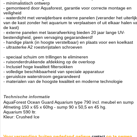
- minimalistisch ontwerp
- gemonteerd door Aquaforest, garantie voor correcte montage en
veiligheid
- waterdicht met verwijderbare externe panelen (verander het uiterlijk
van de kast zonder het aquarium te verplaatsen of uit elkaar halen v
de kast)
- externe panelen met laserafwerking bieden 20 jaar lange UV-
bestendigheid, geen vervaging gegarandeerd!
- handige plank (in hoogte verstelbaar) en plaats voor een koelkast
- ultrasterke A2 roestvrijstalen schroeven
- speciaal schuim om trillingen te elimineren
- ruisonderdrukkende afdekking op de overloop
- Inclusief hoge kwaliteit filtersokken
- volledige beschikbaarheid van speciale apparatuur
- geruisloze waterstroom gegarandeerd
- materialen van de hoogste kwaliteit en moderne technologie
Technische informatie
AquaForest Ocean Guard Aquarium type 790 incl. meubel en sump
Afmeting 150 x 65 x 60hg - sump 90 x 50,5 en 45 hg.
Aquarium 590 ltr.
Kleur: Crushed Ice
Voor verzending buiten nederland gelieve
op te nemen.
contact