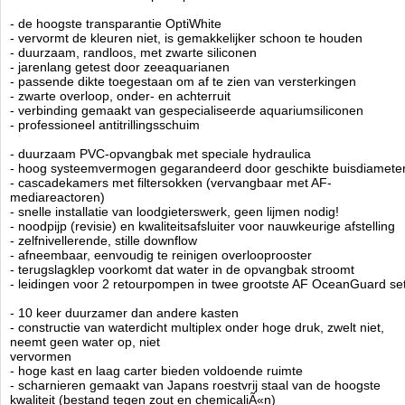
- handige plank (in hoogte verstelbaar) en plaats voor een koelkast
- de hoogste transparantie OptiWhite
- ultrasterke A2 roestvrijstalen schroeven
- vervormt de kleuren niet, is gemakkelijker schoon te houden
- duurzaam, randloos, met zwarte siliconen
- speciaal schuim om trillingen te elimineren
- jarenlang getest door zeeaquarianen
- ruisonderdrukkende afdekking op de overloop
- passende dikte toegestaan om af te zien van versterkingen
- Inclusief hoge kwaliteit filtersokken
- zwarte overloop, onder- en achterruit
- volledige beschikbaarheid van speciale apparatuur
- verbinding gemaakt van gespecialiseerde aquariumsiliconen
- geruisloze waterstroom gegarandeerd
- professioneel antitrillingsschuim
- materialen van de hoogste kwaliteit en moderne technologie
- duurzaam PVC-opvangbak met speciale hydraulica
- hoog systeemvermogen gegarandeerd door geschikte buisdiamete
Technische informatie
- cascadekamers met filtersokken (vervangbaar met AF-
AquaForest Ocean Guard Aquarium type 790 incl. meubel en sump
mediareactoren)
Afmeting 150 x 65 x 60hg - sump 90 x 50,5 en 45 hg.
- snelle installatie van loodgieterswerk, geen lijmen nodig!
Aquarium 590 ltr.
- noodpijp (revisie) en kwaliteitsafsluiter voor nauwkeurige afstelling
Kleur: Crushed Ice
- zelfnivellerende, stille downflow
- afneembaar, eenvoudig te reinigen overlooprooster
- terugslagklep voorkomt dat water in de opvangbak stroomt
- leidingen voor 2 retourpompen in twee grootste AF OceanGuard se
Voor verzending buiten nederland gelieve
op te nemen.
contact
Aquaforest
- 10 keer duurzamer dan andere kasten
Manufactured by:
Aquaforest
- constructie van waterdicht multiplex onder hoge druk, zwelt niet,
Model:
AF-790-CI
neemt geen water op, niet
Product ID:
vervormen
3.3
181
3798.99
3798.99
2026-08-
Available from:
Aquariumonderdelen.nl
- hoge kast en laag carter bieden voldoende ruimte
22
Pre-Order
New
- scharnieren gemaakt van Japans roestvrij staal van de hoogste
kwaliteit (bestand tegen zout en chemicaliÃ«n)