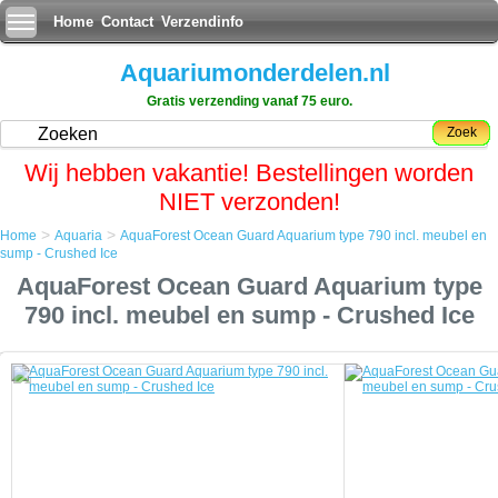
Home
Contact
Verzendinfo
Aquariumonderdelen.nl
Gratis verzending vanaf 75 euro.
Zoek
Wij hebben vakantie! Bestellingen worden
NIET verzonden!
>
>
Home
Aquaria
AquaForest Ocean Guard Aquarium type 790 incl. meubel en
Home
sump - Crushed Ice
Aquaria
AquaForest Ocean Guard Aquarium type
AquaForest Ocean Guard Aquarium type 790 incl. meubel en sump -
Crushed Ice
790 incl. meubel en sump - Crushed Ice
AquaForest Ocean Guard Aquarium type 790 incl. meubel en sump - Crushed Ice
Moderne technologieÃÂ«n gecombineerd met jarenlange
aquariumervaring heeft ervoor gezorgd dat de Aquaforest aquaria
kunnen worden gecreerd.