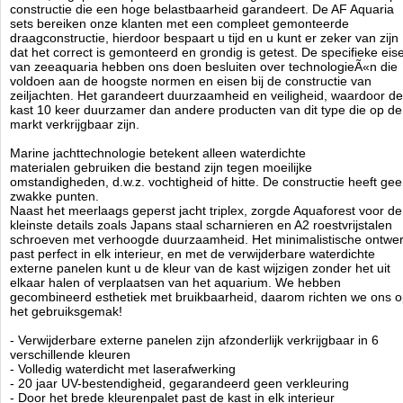
- professioneel antitrillingsschuim
constructie die een hoge belastbaarheid garandeert. De AF Aquaria
sets bereiken onze klanten met een compleet gemonteerde
- duurzaam PVC-opvangbak met speciale hydraulica
draagconstructie, hierdoor bespaart u tijd en u kunt er zeker van zijn
- hoog systeemvermogen gegarandeerd door geschikte buisdiameters
dat het correct is gemonteerd en grondig is getest. De specifieke eis
- cascadekamers met filtersokken (vervangbaar met AF-
van zeeaquaria hebben ons doen besluiten over technologieÃ«n die
mediareactoren)
voldoen aan de hoogste normen en eisen bij de constructie van
- snelle installatie van loodgieterswerk, geen lijmen nodig!
zeiljachten. Het garandeert duurzaamheid en veiligheid, waardoor de
- noodpijp (revisie) en kwaliteitsafsluiter voor nauwkeurige afstelling
kast 10 keer duurzamer dan andere producten van dit type die op de
- zelfnivellerende, stille downflow
markt verkrijgbaar zijn.
- afneembaar, eenvoudig te reinigen overlooprooster
- terugslagklep voorkomt dat water in de opvangbak stroomt
Marine jachttechnologie betekent alleen waterdichte
- leidingen voor 2 retourpompen in twee grootste AF OceanGuard sets
materialen gebruiken die bestand zijn tegen moeilijke
omstandigheden, d.w.z. vochtigheid of hitte. De constructie heeft ge
- 10 keer duurzamer dan andere kasten
zwakke punten.
- constructie van waterdicht multiplex onder hoge druk, zwelt niet,
Naast het meerlaags geperst jacht triplex, zorgde Aquaforest voor de
neemt geen water op, niet
kleinste details zoals Japans staal scharnieren en A2 roestvrijstalen
vervormen
schroeven met verhoogde duurzaamheid. Het minimalistische ontwe
- hoge kast en laag carter bieden voldoende ruimte
past perfect in elk interieur, en met de verwijderbare waterdichte
- scharnieren gemaakt van Japans roestvrij staal van de hoogste
externe panelen kunt u de kleur van de kast wijzigen zonder het uit
kwaliteit (bestand tegen zout en chemicaliÃÂ«n)
elkaar halen of verplaatsen van het aquarium. We hebben
gecombineerd esthetiek met bruikbaarheid, daarom richten we ons 
- minimalistisch ontwerp
het gebruiksgemak!
- gemonteerd door Aquaforest, garantie voor correcte montage en
veiligheid
- Verwijderbare externe panelen zijn afzonderlijk verkrijgbaar in 6
- waterdicht met verwijderbare externe panelen (verander het uiterlijk
verschillende kleuren
van de kast zonder het aquarium te verplaatsen of uit elkaar halen van
- Volledig waterdicht met laserafwerking
de kast)
- 20 jaar UV-bestendigheid, gegarandeerd geen verkleuring
- externe panelen met laserafwerking bieden 20 jaar lange UV-
- Door het brede kleurenpalet past de kast in elk interieur
bestendigheid, geen vervaging gegarandeerd!