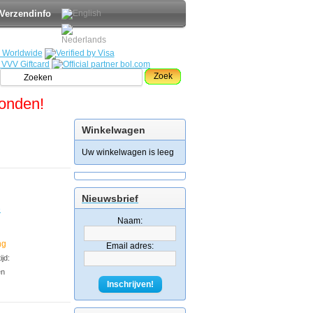
Verzendinfo
Zoek
zonden!
Winkelwagen
Uw winkelwagen is leeg
Nieuwsbrief
e
Naam:
ng
Email adres:
jd:
en
Inschrijven!