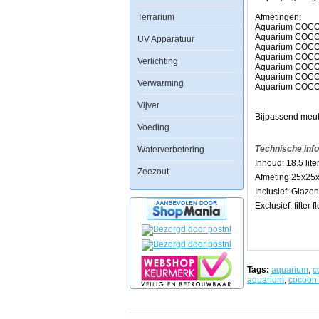
kan
Terrarium
probleemloos
Afmetingen:
op
Aquarium COCO
elk
Aquarium COCOO
UV Apparatuur
kantoor,
Aquarium COCO
slaapkamer,
Aquarium COCOO
Verlichting
keuken,
Aquarium COCOO
of
Aquarium COCOO
Verwarming
waar
Aquarium COCOO
dan
Vijver
ook
geplaatst
Bijpassend meube
worden
Voeding
met
een
Technische inf
Waterverbetering
minimum
Inhoud: 18.5 lite
aan
Zeezout
voorzieningen.
Afmeting 25x25
Inclusief: Glaze
Ook
Exclusief: filter f
de
verlichting
biedt
vele
mogelijkheden,
waarbij
zowel
Tags:
aquarium
,
c
koud-,
aquarium
,
cocoon
tropisch-
en
zeewater
vissen