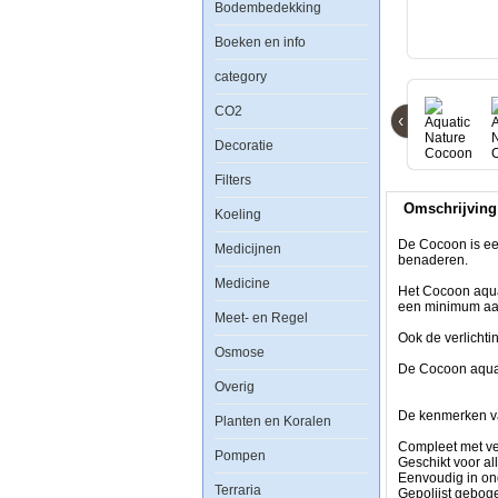
Bodembedekking
Cocoon
2
Leeg
Boeken en info
(18.5L)
category
CO2
‹
Decoratie
De
Filters
Cocoon
is
Omschrijving
een
Koeling
functioneel
en
De Cocoon is een
Medicijnen
eigentijds
benaderen.
mini
Medicine
aquarium,
Het Cocoon aqua
ontworpen
een minimum aa
Meet- en Regel
om
individuele
Ook de verlichti
Osmose
biotopen
zo
De Cocoon aquar
dicht
Overig
mogelijk
te
De kenmerken v
Planten en Koralen
benaderen.
Compleet met verl
Pompen
Het
Geschikt voor al
Cocoon
Eenvoudig in on
Terraria
aquarium
Gepolijst gebog