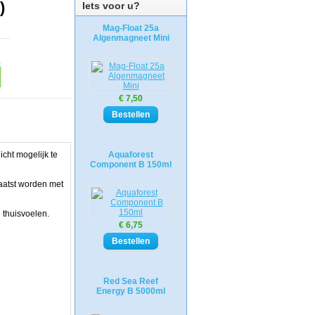
)
Iets voor u?
Mag-Float 25a
Algenmagneet Mini
€ 7,50
cht mogelijk te
Aquaforest
Component B 150ml
aatst worden met
 thuisvoelen.
€ 6,75
Red Sea Reef
Energy B 5000ml