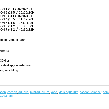
ON 1 (10 L) 20x20x25H
N 2 (18,5 L) 25x25x30H
ON 3 (31 L) 30x30x35H
N 4 (15,5 L) 31x19x26H
N 5 (21,5 L) 35x22x28H
N 6 (31,2 L) 40x26x30H
N 7 (43,2 L) 45x30x32H
l los verkrijgbaar.
ormatie
r
x30H cm
n afdekkap, onderlegmat
low, verlichting
ocon
,
cocoon
,
aquaria
,
mini aquarium
,
kado
,
klein aquarium
,
cocoon solar set
,
comp
 aquarium
,