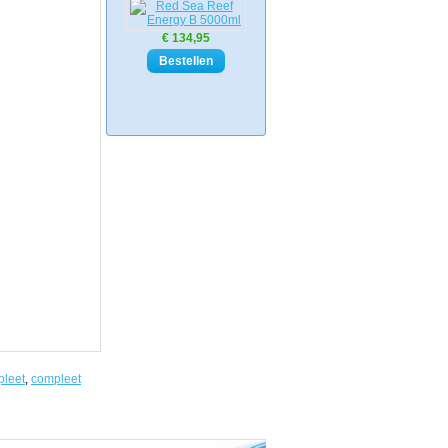
€ 134,95
leet
,
compleet