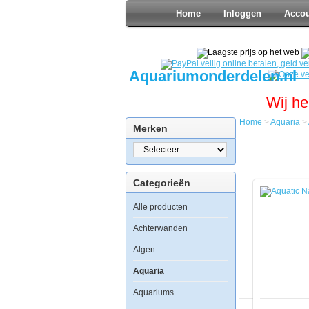
Home
Inloggen
Acco
Aquariumonderdelen.nl
Wij he
Home
>
Aquaria
>
Merken
Home
Aquaria
Aquatic
Nature
Categorieën
Cocoon
2
Alle producten
Leeg
(18.5L)
Achterwanden
Algen
Aquaria
Aquariums
Aquatic
Nature