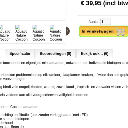
€ 39,95 (incl btw
Aantal:
›
Specificatie
Beoordelingen (0)
Bekijk ook... (6)
 functioneel en eigentijds mini aquarium, ontworpen om individuele biotopen zo di
rium kan probleemloos op elk kantoor, slaapkamer, keuken, of waar dan ook gepl
n voorzieningen.
ng biedt vele mogelijkheden, waarbij zowel koud-, tropisch- en zeewater vissen zich
ia voldoen aan alle voorgeschreven veiligheids normen.
an het Cocoon aquarium:
ichting en filtratie. (ook zonder verkrijgbaar of met LED)
le soorten biotopen.
derhoud.
en glas 5mm dik.