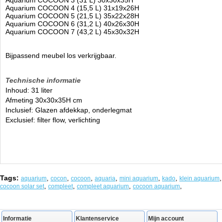
Aquarium COCOON 3 (31 L) 30x30x35H
Aquarium COCOON 4 (15,5 L) 31x19x26H
Aquarium COCOON 5 (21,5 L) 35x22x28H
Aquarium COCOON 6 (31,2 L) 40x26x30H
Aquarium COCOON 7 (43,2 L) 45x30x32H
Bijpassend meubel los verkrijgbaar.
Technische informatie
Inhoud: 31 liter
Afmeting 30x30x35H cm
Inclusief: Glazen afdekkap, onderlegmat
Exclusief: filter flow, verlichting
Tags:
,
,
,
,
,
,
,
aquarium
cocon
cocoon
aquaria
mini aquarium
kado
klein aquarium
,
,
,
,
cocoon solar set
compleet
compleet aquarium
cocoon aquarium
Informatie
Klantenservice
Mijn account