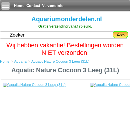
Home
Contact
Verzendinfo
Aquariumonderdelen.nl
Gratis verzending vanaf 75 euro.
Zoek
Wij hebben vakantie! Bestellingen worden
NIET verzonden!
>
>
Home
Aquaria
Aquatic Nature Cocoon 3 Leeg (31L)
Home
Aquatic Nature Cocoon 3 Leeg (31L)
Aquaria
Aquatic Nature Cocoon 3 Leeg (31L)
Aquatic Nature Cocoon 3 Leeg (31L)
De Cocoon is een functioneel en eigentijds mini aquarium, ontworpen
om individuele biotopen zo dicht mogelijk te benaderen.
Het Cocoon aquarium kan probleemloos op elk kantoor, slaapkamer,
keuken, of waar dan ook geplaatst worden met een minimum aan
voorzieningen.