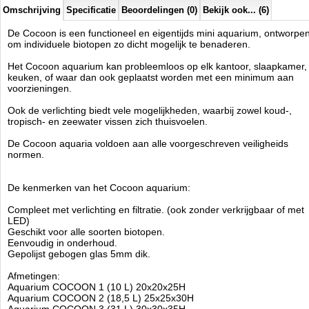
Technische informatie
Omschrijving
Specificatie
Beoordelingen (0)
Bekijk ook... (6)
Inhoud: 31 liter
Afmeting 30x30x35H cm
De Cocoon is een functioneel en eigentijds mini aquarium, ontworpe
Inclusief: Glazen afdekkap, onderlegmat
om individuele biotopen zo dicht mogelijk te benaderen.
Exclusief: filter flow, verlichting
Het Cocoon aquarium kan probleemloos op elk kantoor, slaapkamer,
keuken, of waar dan ook geplaatst worden met een minimum aan
voorzieningen.
Aquatic Nature
Manufactured by:
Aquatic Nature
Ook de verlichting biedt vele mogelijkheden, waarbij zowel koud-,
Model:
AN-02322
tropisch- en zeewater vissen zich thuisvoelen.
Product ID:
5
122
49.95
49.95
2026-08-17
Pre-
Available from:
Aquariumonderdelen.nl
De Cocoon aquaria voldoen aan alle voorgeschreven veiligheids
Order
New
normen.
De kenmerken van het Cocoon aquarium:
Compleet met verlichting en filtratie. (ook zonder verkrijgbaar of met
LED)
Geschikt voor alle soorten biotopen.
Eenvoudig in onderhoud.
Gepolijst gebogen glas 5mm dik.
Afmetingen:
Aquarium COCOON 1 (10 L) 20x20x25H
Aquarium COCOON 2 (18,5 L) 25x25x30H