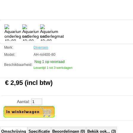
Technische informatie:
Afmeting 40cm breed x 80cm lang.
Diversen
Manufactured by:
Diversen
Model:
AH-rol400-80
Product ID:
FALSE
Merk:
Diversen
3.6
173
2.95
2.95
2026-08-29
1
New
Available from:
Aquariumonderdelen.nl
Model:
AH-rol400-80
Nog 1
op voorraad
Beschikbaarheid:
Levertijd 1 tot 3 werkdagen
€ 2,95 (incl btw)
Aantal:
Omschrijving
Specificatie
Beoordelingen (0)
Bekijk ook... (3)