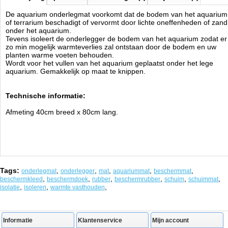
De aquarium onderlegmat voorkomt dat de bodem van het aquarium
of terrarium beschadigt of vervormt door lichte oneffenheden of zand
onder het aquarium.
Tevens isoleert de onderlegger de bodem van het aquarium zodat er
zo min mogelijk warmteverlies zal ontstaan door de bodem en uw
planten warme voeten behouden.
Wordt voor het vullen van het aquarium geplaatst onder het lege
aquarium. Gemakkelijk op maat te knippen.
Technische informatie:
Afmeting 40cm breed x 80cm lang.
Tags:
,
,
,
,
,
onderlegmat
onderlegger
mat
aquariummat
beschermmat
,
,
,
,
,
,
beschermkleed
beschermdoek
rubber
beschermrubber
schuim
schuimmat
,
,
,
isolatie
isoleren
warmte vasthouden
Informatie
Klantenservice
Mijn account