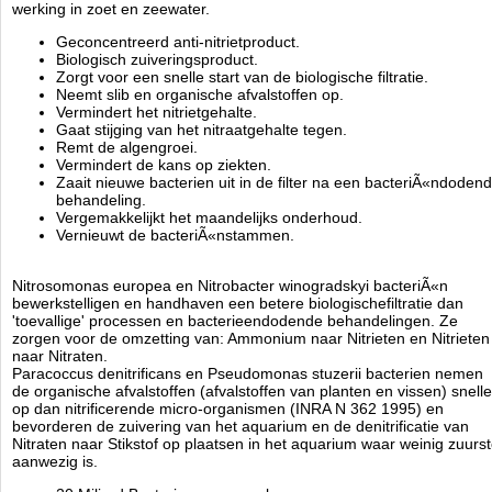
werking in zoet en zeewater.
In alle fasen van het productieproces worden regelmatig
Geconcentreerd anti-nitrietproduct.
kwaliteitscontroles uitgevoerd. De zuiverheid van de stammen wordt
Biologisch zuiveringsproduct.
gegarandeerd door biochemische tests (API-systeem). De steriliteit
Zorgt voor een snelle start van de biologische filtratie.
van het water en van de voedingsstoffen die worden gebruikt voor de
Neemt slib en organische afvalstoffen op.
bacterieengroei wordt gecontroleerd. Het eindproduct is vrij van
Vermindert het nitrietgehalte.
ziekteverwekkende of genetisch gemuteerde bacteriÃÂ«n.
Gaat stijging van het nitraatgehalte tegen.
Remt de algengroei.
Dosering:
Vermindert de kans op ziekten.
Zaait nieuwe bacterien uit in de filter na een bacteriÃ«ndoden
Opstarten van een aquarium: Snelle start van het
behandeling.
nitrificatieproces en stabiliseren van het biologisch evenwicht.
1
Vergemakkelijkt het maandelijks onderhoud.
ampul voor 60ltr +1 ampul voor de filter.
Vernieuwt de bacteriÃ«nstammen.
Stijging van nitrietgehalte/Toevoegen van vissen: Op peil brengen van het
nitrificatieproces.
1 ampul voor 60ltr +1 ampul voor de filter.
Na bacteriÃÂ«ndodende behandelingen: Herstel van de bacteriebalans na
Nitrosomonas europea en Nitrobacter winogradskyi bacteriÃ«n
bewerkstelligen en handhaven een betere biologischefiltratie dan
verwijdering van het bacteriÃÂ«ndodende product (medicijnen enz).
1
'toevallige' processen en bacterieendodende behandelingen. Ze
ampul voor 60ltr +1 ampul voor de filter.
zorgen voor de omzetting van: Ammonium naar Nitrieten en Nitrieten
Vervuild aquarium e/o wildgroei van algen: Vermindering van de
naar Nitraten.
algengroei en zuivering door opname van voedingsstoffen, organische
Paracoccus denitrificans en Pseudomonas stuzerii bacterien nemen
slib, vermindering van het nitraatgehalte.
1 ampul per 1000ltr om de 14
de organische afvalstoffen (afvalstoffen van planten en vissen) snelle
dagen.
op dan nitrificerende micro-organismen (INRA N 362 1995) en
Rode algen in zeewater: Herstel van het evenwicht nitraten / fosfaten.
1
bevorderen de zuivering van het aquarium en de denitrificatie van
ampul per 1000ltr om de 14 dagen.
Nitraten naar Stikstof op plaatsen in het aquarium waar weinig zuurst
Onverklaarbare ziekten: Vermindering van stress en ziekteverwekkende
aanwezig is.
micro-organismen.
1 ampul per 1000ltr om de 14 dagen.
Regelmatig onderhoud: Handhaving van optimale verhouding tussen