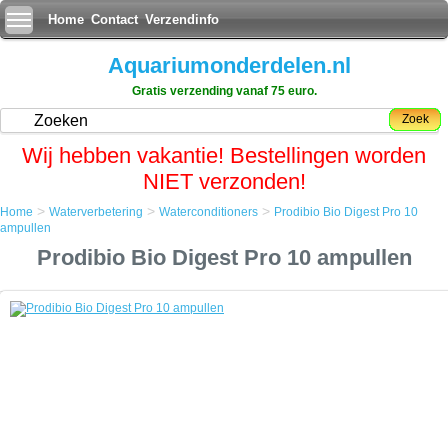
Home
Contact
Verzendinfo
Aquariumonderdelen.nl
Gratis verzending vanaf 75 euro.
Zoek
Wij hebben vakantie! Bestellingen worden
NIET verzonden!
>
>
>
Home
Waterverbetering
Waterconditioners
Prodibio Bio Digest Pro 10
Home
ampullen
Waterverbetering
Prodibio Bio Digest Pro 10 ampullen
Waterconditioners
Prodibio Bio Digest Pro 10 ampullen
Prodibio Bio Digest Pro 10 ampullen
Prodibio Bio Digest, een hypergeconcentreerd biologisch
zuiveringsproduct dat zowel in zoet als in zout water twee functies
vervult:
Handhaven van een evenwichtige biologische filtratie dankzij de
nitrobacterieen.
Bevorderen van de opname van organische afvalstoffen en zuiveren
van het aquarium dankzij de 9 heterotrofe bacterienstammen.