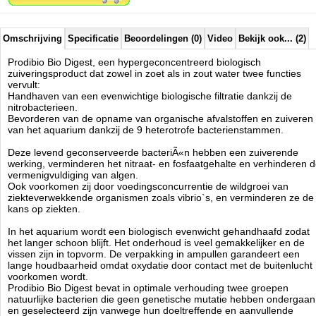
Vergemakkelijkt het maandelijks onderhoud.
Vernieuwt de bacteriÃÂ«nstammen.
Omschrijving
Specificatie
Beoordelingen (0)
Video
Bekijk ook... (2)
Nitrosomonas europea en Nitrobacter winogradskyi bacteriÃÂ«n
Prodibio Bio Digest, een hypergeconcentreerd biologisch
zuiveringsproduct dat zowel in zoet als in zout water twee functies
bewerkstelligen en handhaven een betere biologischefiltratie dan
vervult:
'toevallige' processen en bacterieendodende behandelingen. Ze
Handhaven van een evenwichtige biologische filtratie dankzij de
zorgen voor de omzetting van: Ammonium naar Nitrieten en Nitrieten
nitrobacterieen.
naar Nitraten.
Bevorderen van de opname van organische afvalstoffen en zuiveren
Paracoccus denitrificans en Pseudomonas stuzerii bacterien nemen
van het aquarium dankzij de 9 heterotrofe bacterienstammen.
de organische afvalstoffen (afvalstoffen van planten en vissen) sneller
op dan nitrificerende micro-organismen (INRA N 362 1995) en
Deze levend geconserveerde bacteriÃ«n hebben een zuiverende
bevorderen de zuivering van het aquarium en de denitrificatie van
werking, verminderen het nitraat- en fosfaatgehalte en verhinderen 
Nitraten naar Stikstof op plaatsen in het aquarium waar weinig zuurstof
vermenigvuldiging van algen.
aanwezig is.
Ook voorkomen zij door voedingsconcurrentie de wildgroei van
ziekteverwekkende organismen zoals vibrio`s, en verminderen ze de
20 Miljard Bacterien per ampul.
kans op ziekten.
In aquacultuur 50% minder stikstofverbindingen en fosfaten.
Prodibio Bio Digest vermindert de groei van ziekteverwekkende
In het aquarium wordt een biologisch evenwicht gehandhaafd zodat
micro-organismen.(Marine Biotechnology Society Tokyo)
het langer schoon blijft. Het onderhoud is veel gemakkelijker en de
Lange houdbaarheid door verpakking in ampullen.
vissen zijn in topvorm. De verpakking in ampullen garandeert een
Actief tegen alle soorten verontreinigingen.
lange houdbaarheid omdat oxydatie door contact met de buitenlucht
Zuinig: 100% van het product is doeltreffend bij elk gebruik.
voorkomen wordt.
Nauwkeurig voorgedoseerd in met de hand openbreekbare
Prodibio Bio Digest bevat in optimale verhouding twee groepen
ampullen.
natuurlijke bacterien die geen genetische mutatie hebben ondergaan
Eenvoudig in het gebruik: Gebruiksaanwijzing op de verpakking.
en geselecteerd zijn vanwege hun doeltreffende en aanvullende
Solide, onvervormbare verpakking.