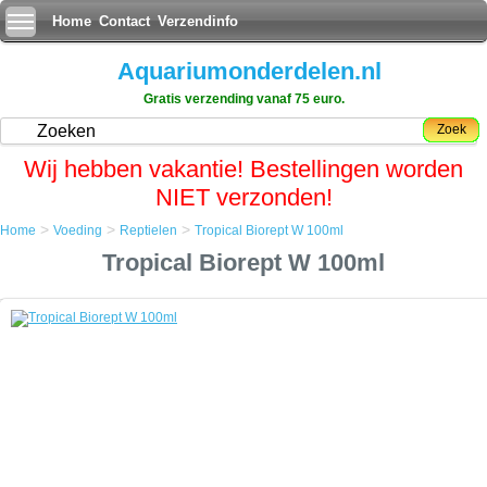
Home
Contact
Verzendinfo
Aquariumonderdelen.nl
Gratis verzending vanaf 75 euro.
Zoek
Wij hebben vakantie! Bestellingen worden
NIET verzonden!
>
>
>
Home
Voeding
Reptielen
Tropical Biorept W 100ml
Home
Tropical Biorept W 100ml
Voeding
Reptielen
Tropical Biorept W 100ml
Tropical Biorept W 100ml
Tropical Biorept W is een component rijk stickvoeder voor de
dagelijkse voeding van semi-aquatische en vijver schildpadden.
Biorept W bevat krill (garnalen) en gammarus (vlokreeftjes) welke het
voedingsmiddel verrijken met waardevolle eiwitten, chitine en
onverzadigde vetzuren (omega-3 en omega-6).
Bij een dagelijkse voeding blijven uw schildpadden in optimale conditie
en gezondheid.