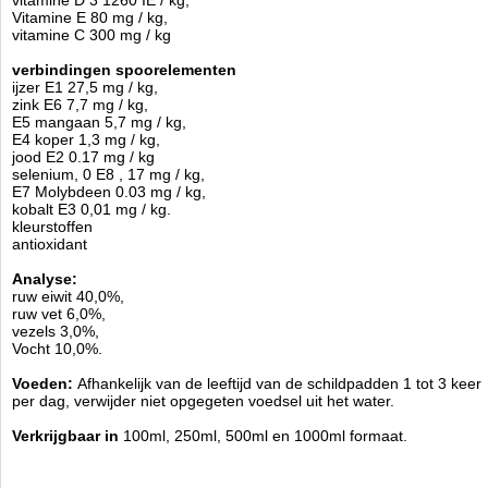
vitamine D 3 1260 IE / kg,
Vitamine E 80 mg / kg,
vitamine C 300 mg / kg
verbindingen spoorelementen
ijzer E1 27,5 mg / kg,
zink E6 7,7 mg / kg,
E5 mangaan 5,7 mg / kg,
E4 koper 1,3 mg / kg,
jood E2 0.17 mg / kg
selenium, 0 E8 , 17 mg / kg,
E7 Molybdeen 0.03 mg / kg,
kobalt E3 0,01 mg / kg.
kleurstoffen
antioxidant
Analyse:
ruw eiwit 40,0%,
ruw vet 6,0%,
vezels 3,0%,
Vocht 10,0%.
Voeden:
Afhankelijk van de leeftijd van de schildpadden 1 tot 3 keer
per dag, verwijder niet opgegeten voedsel uit het water.
Verkrijgbaar in
100ml, 250ml, 500ml en 1000ml formaat.