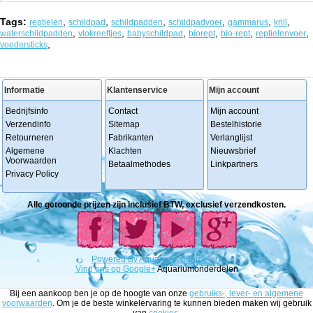
Tags:
,
,
,
,
,
,
reptielen
schildpad
schildpadden
schildpadvoer
gammarus
krill
,
,
,
,
,
,
waterschildpadden
vlokreeftjes
babyschildpad
biorept
bio-rept
reptielenvoer
,
voedersticks
Informatie
Klantenservice
Mijn account
Bedrijfsinfo
Contact
Mijn account
Verzendinfo
Sitemap
Bestelhistorie
Retourneren
Fabrikanten
Verlanglijst
Algemene
Klachten
Nieuwsbrief
Voorwaarden
Betaalmethodes
Linkpartners
Privacy Policy
Alle getoonde prijzen zijn inclusief BTW, exclusief verzendkosten.
Powered
By
Aquariumonderdelen.
Vind ons op Google+
Aquariumonderdelen
Bij een aankoop ben je op de hoogte van onze
gebruiks-, lever- en algemene
voorwaarden
. Om je de beste winkelervaring te kunnen bieden maken wij gebruik