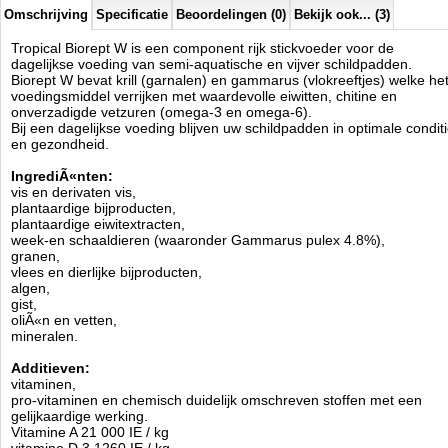
selenium, 0 E8 , 17 mg / kg,
Omschrijving
Specificatie
Beoordelingen (0)
Bekijk ook... (3)
E7 Molybdeen 0.03 mg / kg,
kobalt E3 0,01 mg / kg.
Tropical Biorept W is een component rijk stickvoeder voor de
kleurstoffen
dagelijkse voeding van semi-aquatische en vijver schildpadden.
antioxidant
Biorept W bevat krill (garnalen) en gammarus (vlokreeftjes) welke he
voedingsmiddel verrijken met waardevolle eiwitten, chitine en
Analyse:
onverzadigde vetzuren (omega-3 en omega-6).
ruw eiwit 40,0%,
Bij een dagelijkse voeding blijven uw schildpadden in optimale condit
ruw vet 6,0%,
en gezondheid.
vezels 3,0%,
Vocht 10,0%.
IngrediÃ«nten:
vis en derivaten vis,
Voeden:
Afhankelijk van de leeftijd van de schildpadden 1 tot 3 keer
plantaardige bijproducten,
per dag, verwijder niet opgegeten voedsel uit het water.
plantaardige eiwitextracten,
week-en schaaldieren (waaronder Gammarus pulex 4.8%),
Verkrijgbaar in
100ml, 250ml, 500ml en 1000ml formaat.
granen,
Tropical
vlees en dierlijke bijproducten,
Manufactured by:
Tropical
algen,
Model:
TRR-005
gist,
Product ID:
5900469113639
oliÃ«n en vetten,
3
106
2.27
2.27
2026-09-07
3
New
Available from:
Aquariumonderdelen.nl
mineralen.
Additieven:
vitaminen,
pro-vitaminen en chemisch duidelijk omschreven stoffen met een
gelijkaardige werking.
Vitamine A 21 000 IE / kg