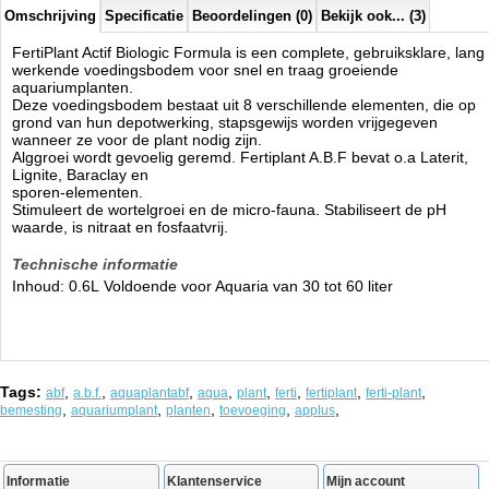
Omschrijving
Specificatie
Beoordelingen (0)
Bekijk ook... (3)
FertiPlant Actif Biologic Formula is een complete, gebruiksklare, lang
werkende voedingsbodem voor snel en traag groeiende
aquariumplanten.
Deze voedingsbodem bestaat uit 8 verschillende elementen, die op
grond van hun depotwerking, stapsgewijs worden vrijgegeven
wanneer ze voor de plant nodig zijn.
Alggroei wordt gevoelig geremd. Fertiplant A.B.F bevat o.a Laterit,
Lignite, Baraclay en
sporen-elementen.
Stimuleert de wortelgroei en de micro-fauna. Stabiliseert de pH
waarde, is nitraat en fosfaatvrij.
Technische informatie
Inhoud: 0.6L
Voldoende voor Aquaria van 30 tot 60 liter
Tags:
,
,
,
,
,
,
,
,
abf
a.b.f.
aquaplantabf
aqua
plant
ferti
fertiplant
ferti-plant
,
,
,
,
,
bemesting
aquariumplant
planten
toevoeging
applus
Informatie
Klantenservice
Mijn account